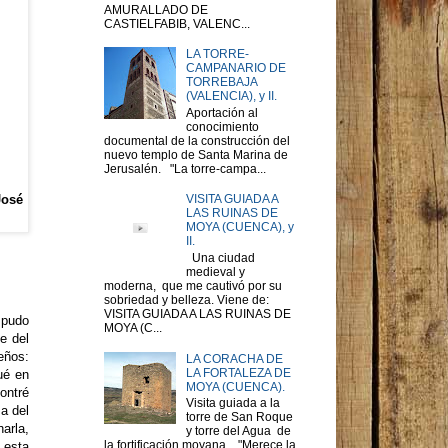
AMURALLADO DE
CASTIELFABIB, VALENC...
LA TORRE-
CAMPANARIO DE
TORREBAJA
(VALENCIA), y II.
Aportación al
conocimiento
documental de la construcción del
nuevo templo de Santa Marina de
Jerusalén. "La torre-campa...
José
VISITA GUIADA A
LAS RUINAS DE
MOYA (CUENCA), y
II.
Una ciudad
medieval y
moderna, que me cautivó por su
sobriedad y belleza. Viene de:
VISITA GUIADA A LAS RUINAS DE
 pudo
MOYA (C...
e del
eños:
LA CORACHA DE
LA FORTALEZA DE
ué en
MOYA (CUENCA).
ontré
Visita guiada a la
a del
torre de San Roque
arla,
y torre del Agua de
la fortificación moyana. "Merece la
 esta