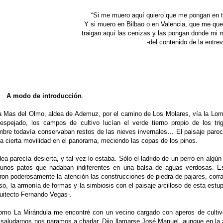
“Si me muero aquí quiero que me pongan en ti
Y si muero en Bilbao o en Valencia, que me qu
traigan aquí las cenizas y las pongan donde mi m
-del contenido de la entrev
A modo de introducción
.
 a Mas del Olmo, aldea de Ademuz, por el camino de Los Molares, vía la Lom
spejado, los campos de cultivo lucían el verde tierno propio de los tri
bre todavía conservaban restos de las nieves invernales… El paisaje parec
cía cierta movilidad en el panorama, meciendo las copas de los pinos.
ldea parecía desierta, y tal vez lo estaba. Sólo el ladrido de un perro en algún
y unos patos que nadaban indiferentes en una balsa de aguas verdosas. E
aron poderosamente la atención las construcciones de piedra de pajares, corra
roso, la armonía de formas y la simbiosis con el paisaje arcilloso de esta est
rquitecto Fernando Vegas-.
como La Mirándula me encontré con un vecino cargado con aperos de cultiv
saludarnos nos paramos a charlar. Dijo llamarse José Manuel, aunque en la 