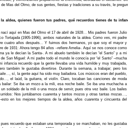
 de Mas del Olmo, de sus gentes, fiestas y tradiciones a su través, le pregun
la aldea, quienes fueron tus padres, qué recuerdos tienes de tu infan
nací aquí en Mas del Olmo el 17 de abril de 1928… Mis padres fueron Julio
co Tortajada (
1905-1996)
, ambos naturales de la aldea. Como ves, mi padre
dre cuatro años después... Y fuimos dos hermanos, yo que soy el mayor y
bre de 1931: Ahora tengo 84 años –refiere Amelia-. Aquí se nos conoce como
ina ya le decían la Santa-. A mi abuelo también le decían “el Santo” y a mi
 de San Miguel: A mi padre todo el mundo le conocía por “el Santo” –mucha
mi infancia recuerdo que la gente llevaba una vida humilde y muy trabajada,
ero también le gustaba divertirse. Durante la semana, a trabajar; pero los
ile…, sí, la gente aquí ha sido muy bailadora. Los músicos eran del pueblo,
o…, el laúd, la guitarra, el violín. Claro, tocaban las canciones de moda
bailar: Se iba un mozo a la mili, esa noche baile. Se iba una muchacha a
un soldado de la mili o una moza de servir, pues otra vez baile. Los bailes
urridos: Nos juntábamos cuarenta y tantos mozos y otras tantas mozas…,
–esto en los mejores tiempos de la aldea, años cuarenta y cincuenta del
a, pues recuerdo que estaban una temporada y se marchaban, no les gustaba