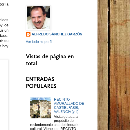
por la
cidos
oy de
En un
ALFREDO SÁNCHEZ GARZÓN
tado:
ir su
Ver todo mi perfil
e hoy
Vistas de página en
total
ENTRADAS
POPULARES
RECINTO
AMURALLADO DE
CASTIELFABIB,
VALENCIA (y II).
Visita guiada, a
propósito del
recientemente creado itinerario
cultural. Viene de: RECINTO