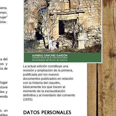
erra.
emen,
ujer”
ista-.
a del
gos y
La actual edición constituye una
ía de
revisión y ampliación de la primera,
justificada por los nuevos
documentos publicados en relación
 lugar
con la historia del claustro,
básicamente los que hacen al
stuve
momento de la exclaustración
les y
definitiva y al inventario del convento
upenda
(1835).
o, un
DATOS PERSONALES
aldea