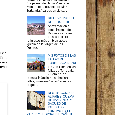
“La pasión de Santa Marina, el
Monje", obra de Antonio Díaz
Tortajada. “La pasión de sa...
RIODEVA, PUEBLO
DE TERUEL (I).
Aproximación al
conocimiento de
Riodeva -a través
de sus edificios
religiosos más emblemáticos-:
iglesia de la Virgen de los
Dolores,...
ue el
MIS FOTOS DE LAS
tán a
FALLAS DE
esiva
TORREBAJA (2026)
rchar
El Gran Circo en las
fallas de Torrebaja.
« Pero no, en
nuestra infancia no se hacían
fallas; nuestras "fallas" eran las
hogueras...
DESTRUCCIÓN DE
ALTARES, QUEMA
DE IMÁGENES Y
SAQUEO DE
IGLESIAS Y
ERMITAS EN EL
PARTIDO JUDICIAL DE CAÑETE