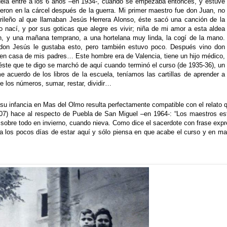
uela entré a los 6 años –en 1934-, cuando se empezaba entonces, y estuve
ieron en la cárcel después de la guerra. Mi primer maestro fue don Juan, no
drileño al que llamaban Jesús Herrera Alonso, éste sacó una canción de la
nací, y por sus goticas que alegre es vivir; niña de mi amor a esta aldea
, y una mañana temprano, a una hortelana muy linda, la cogí de la mano.
on Jesús le gustaba esto, pero también estuvo poco. Después vino don
en casa de mis padres… Este hombre era de Valencia, tiene un hijo médico,
ste que te digo se marchó de aquí cuando terminó el curso (de 1935-36), un
 acuerdo de los libros de la escuela, teníamos las cartillas de aprender a
 de los números, sumar, restar, dividir…
su infancia en Mas del Olmo resulta perfectamente compatible con el relato q
7) hace al respecto de Puebla de San Miguel –en 1964-: “Los maestros es
 sobre todo en invierno, cuando nieva. Como dice el sacerdote con frase expr
 a los pocos días de estar aquí y sólo piensa en que acabe el curso y en ma