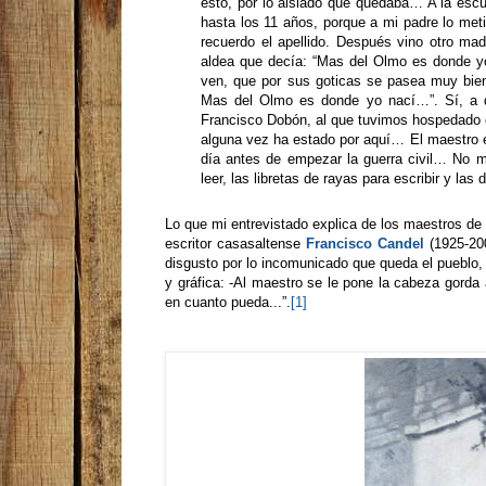
esto, por lo aislado que quedaba… A la esc
hasta los 11 años, porque a mi padre lo met
recuerdo el apellido. Después vino otro ma
aldea que decía: “Mas del Olmo es donde yo 
ven, que por sus goticas se pasea muy bien
Mas del Olmo es donde yo nací…”. Sí, a d
Francisco Dobón, al que tuvimos hospedado 
alguna vez ha estado por aquí… El maestro é
día antes de empezar la guerra civil… No me
leer, las libretas de rayas para escribir y las
Lo que mi entrevistado explica de los maestros de 
escritor casasaltense
Francisco Candel
(1925-200
disgusto por lo incomunicado que queda el pueblo,
y gráfica: -Al maestro se le pone la cabeza gorda
en cuanto pueda...”.
[1]