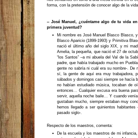
forma, con la pretensión de conocer algo de la vida
-- José Manuel, ¿cuéntame algo de tu vida en 
primera juventud?
Mi nombre es José Manuel Blasco Blasco, y 
Blasco Aparicio
(1899-1993)
y Primitiva Blas
nació el último año del siglo XIX, y mi ma
Amelia, la pequeña, que nació el 27 de octu
“los Santos” –a mi abuela del Val de la Sab
padre, que había trabajado mucho en Puebla
gente no sabría ni cuál era su nombre-. De 
sí, la gente de aquí era muy trabajadora, p
sábados y domingos casi siempre se hacía ba
no habían estudiado música, tocaban de oíd
entonces… Cualquier excusa era buena para 
servir, aquella noche baile… Y cuando venía 
gustaban mucho, siempre estaban muy conc
hemos llegado a ser quinientos habitantes 
pasado siglo-.
Respecto de los maestros, comenta:
De la escuela y los maestros de mi infanci