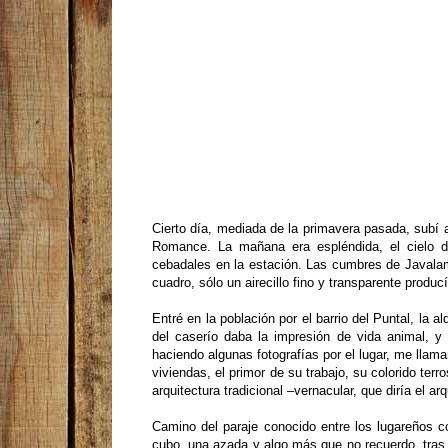
Cierto día, mediada de la primavera pasada, subí
Romance. La mañana era espléndida, el cielo de
cebadales en la estación. Las cumbres de Javalam
cuadro, sólo un airecillo fino y transparente produ
Entré en la población por el barrio del Puntal, la a
del caserío daba la impresión de vida animal, 
haciendo algunas fotografías por el lugar, me llam
viviendas, el primor de su trabajo, su colorido ter
arquitectura tradicional –vernacular, que diría el a
Camino del paraje conocido entre los lugareños 
cubo, una azada y algo más que no recuerdo, tras 