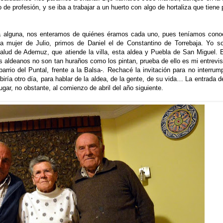
de profesión, y se iba a trabajar a un huerto con algo de hortaliza que tiene 
isa alguna, nos enteramos de quiénes éramos cada uno, pues teníamos cono
 mujer de Julio, primos de Daniel el de Constantino de Torrebaja. Yo s
Salud de Ademuz, que atiende la villa, esta aldea y Puebla de San Miguel. 
 aldeanos no son tan huraños como los pintan, prueba de ello es mi entrevis
arrio del Puntal, frente a la Balsa-. Rechacé la invitación para no interrump
a otro día, para hablar de la aldea, de la gente, de su vida… La entrada d
ugar, no obstante, al comienzo de abril del año siguiente.