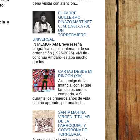
pena visitar con atención...
to:
EL PADRE
GUILLERMO
PINAZO MARTÍNEZ
cia y
C. M. (1901-1973),
UN
TORREBAJERO
UNIVERSAL.
IN MEMORIAM Breve reseña
biográfica, en el centenario de su
ordenación (1925-2025). «Mi tío -
continúa Amparo- estaba mucho
por los ...
CARTAS DESDE MI
RINCÓN (XIV).
A un amigo de la
infancia, con el que
tantos recuerdos
comparto. « Si
durante los primeros años de vida
el niño aprende, por una incl...
SANTA MARINA
VIRGEN, TITULAR
DE LA
PARROQUIAL Y
COPATRONA DE
TORREBAJA.
A propósito de la publicación de