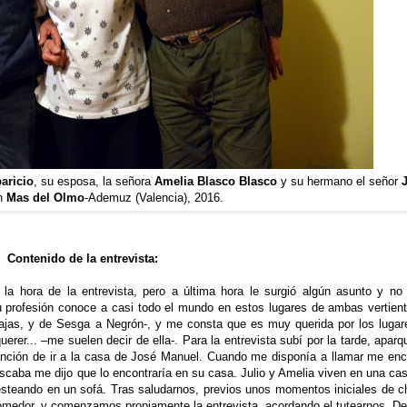
aricio
, su esposa, la señora
Amelia
Blasco Blasco
y su hermano el señor
n
Mas del Olmo
-Ademuz (Valencia), 2016.
Contenido de la entrevista:
a hora de la entrevista, pero a última hora le surgió algún asunto y no
 profesión conoce a casi todo el mundo en estos lugares de ambas vertient
as, y de Sesga a Negrón-, y me consta que es muy querida por los lugar
rer... –me suelen decir de ella-. Para la entrevista subí por la tarde, aparq
intención de ir a la casa de José Manuel. Cuando me disponía a llamar me enc
buscaba me dijo que lo encontraría en su casa. Julio y Amelia viven en una cas
 sesteando en un sofá. Tras saludarnos, previos unos momentos iniciales de ch
omedor, y comenzamos propiamente la entrevista, acordando el tutearnos. De