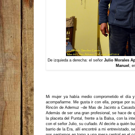
De izquieda a derecha: el señor
Julio Morales Ap
Manuel
, e
Mi mujer ya había medio comprometido el día y l
acompañarme. Me gusta ir con ella, porque por su
Rincón de Ademuz –de Mas de Jacinto a Casasbaj
Además de ser una gran profesional, se hace de que
la placeta del Puntal, frente a la Balsa, con la 
con el señor Julio, su cuñado. Al decirle a quién 
barrio de la Era, allí encontré a mi entrevistado,
nos sentamos en torno a una mesa central en el c