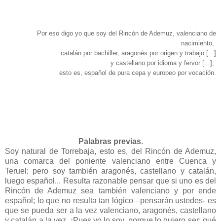
Por eso digo yo que soy del Rincón de Ademuz, valenciano de
nacimiento,
catalán por bachiller, aragonés por origen y trabajo [...]
y castellano por idioma y fervor [...];
esto es, español de pura cepa y europeo por vocación.
Palabras previas
.
Soy natural de Torrebaja, esto es, del Rincón de Ademuz,
una comarca del poniente valenciano entre Cuenca y
Teruel; pero soy también aragonés, castellano y catalán,
luego español... Resulta razonable pensar que si uno es del
Rincón de Ademuz sea también valenciano y por ende
español; lo que no resulta tan lógico –pensarán ustedes- es
que se pueda ser a la vez valenciano, aragonés, castellano
y catalán a la vez. ¡Pues yo lo soy, porque lo quiero ser; qué