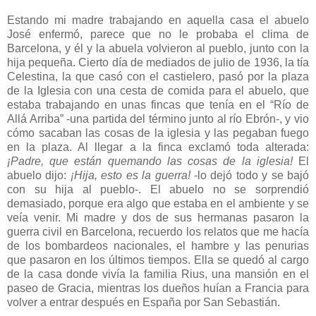
Estando mi madre trabajando en aquella casa el abuelo
José enfermó, parece que no le probaba el clima de
Barcelona, y él y la abuela volvieron al pueblo, junto con la
hija pequeña. Cierto día de mediados de julio de 1936, la tía
Celestina, la que casó con el castielero, pasó por la plaza
de la Iglesia con una cesta de comida para el abuelo, que
estaba trabajando en unas fincas que tenía en el “Río de
Allá Arriba” -una partida del término junto al río Ebrón-, y vio
cómo sacaban las cosas de la iglesia y las pegaban fuego
en la plaza. Al llegar a la finca exclamó toda alterada:
¡Padre, que están quemando las cosas de la iglesia!
El
abuelo dijo:
¡Hija, esto es la guerra!
-lo dejó todo y se bajó
con su hija al pueblo-. El abuelo no se sorprendió
demasiado, porque era algo que estaba en el ambiente y se
veía venir. Mi madre y dos de sus hermanas pasaron la
guerra civil en Barcelona, recuerdo los relatos que me hacía
de los bombardeos nacionales, el hambre y las penurias
que pasaron en los últimos tiempos. Ella se quedó al cargo
de la casa donde vivía la familia Rius, una mansión en el
paseo de Gracia, mientras los dueños huían a Francia para
volver a entrar después en España por San Sebastián.