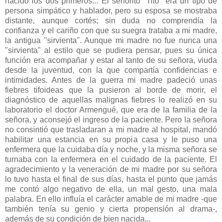
nacido los dos primeros... El señorito "Tito" era un tipo de
persona simpático y hablador, pero su esposa se mostraba
distante, aunque cortés; sin duda no comprendía la
confianza y el cariño con que su suegra trataba a mi madre,
la antigua "sirvienta". Aunque mi madre no fue nunca una
"sirvienta" al estilo que se pudiera pensar, pues su única
función era acompañar y estar al tanto de su señora, viuda
desde la juventud, con la que compartía confidencias e
intimidades. Antes de la guerra mi madre padeció unas
fiebres tifoideas que la pusieron al borde de morir, el
diagnóstico de aquellas malignas fiebres lo realizó en su
laboratorio el doctor Armengué, que era de la familia de la
señora, y aconsejó el ingreso de la paciente. Pero la señora
no consintió que trasladaran a mi madre al hospital, mandó
habilitar una estancia en su propia casa y le puso una
enfermera que la cuidaba día y noche, y la misma señora se
turnaba con la enfermera en el cuidado de la paciente. El
agradecimiento y la veneración de mi madre por su señora
lo tuvo hasta el final de sus días, hasta el punto que jamás
me contó algo negativo de ella, un mal gesto, una mala
palabra. En ello influía el carácter amable de mi madre -que
también tenía su genio y cierta propensión al drama-,
además de su condición de bien nacida...