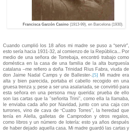
Francisca
Garzón C
asino
(1913-99)
, en
Ba
rcelona (19
30
).
Cuando cumplió los 18 años mi madre se puso a “servir”,
esto sería hacia 1931-32, al comienzo de la República... Por
medio de una señora de Torrebaja, encontró trabajo como
doméstica en la casa de una familia de la alta burguesía
catalana
–me refiero a doña Trinidad Rius Fabra, viuda de
don Jaime Nadal Camps y de Ballester-.
[5]
Mi madre era
alta y bien parecida, portaba el cabello recogido en una
gruesa trenza y, pese a ser una asalariada, se convirtió para
esta señora en una persona muy querida: prueba de ello
son las cartas que la "señorita Trini", como ella la llamaba,
le enviaba cada año por Navidad, junto con una caja con
turrones, vino de cava de
Cuatro Torres",
la heredad que
"
tenía en Alella, galletas de Camprodon y otros regalos,
como libros y un número de lotería: esto ya años después
de haber dejado aquella casa. Mi madre guardó las cartas y