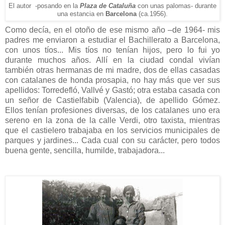
El autor
-posando
en la
Plaza
de Cataluña
con unas palomas-
durante
una es
tancia en
Barcelona
(ca.1956).
Como decía, en el otoño de ese mismo año –de 1964- mis
padres me enviaron a estudiar el Bachillerato a Barcelona,
con unos tíos... Mis tíos no tenían hijos, pero lo fui yo
durante muchos años. Allí en la ciudad condal vivían
también otras hermanas de mi madre, dos de ellas casadas
con catalanes de honda prosapia, no hay más que ver sus
apellidos: Torredefló, Vallvé y Gastó; otra estaba casada con
un señor de Castielfabib (Valencia), de apellido Gómez.
Ellos tenían profesiones diversas, de los catalanes uno era
sereno en la zona de la calle Verdi, otro taxista, mientras
que el castielero trabajaba en los servicios municipales de
parques y jardines... Cada cual con su carácter, pero todos
buena gente, sencilla, humilde, trabajadora...