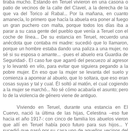
tiraba mucho. Estando en Teruel vivieron en una casona o
patio de vecinos de la calle del Clavel, a la derecha de la
que va del Torico al Rabal... Por la mañana, en cuanto
amanecía, lo primero que hacía la abuela era poner al fuego
un gran puchero con malta, porque todos los días iba a
parar a su casa gente del pueblo que venía a Teruel con el
coche de línea... De su estancia en Teruel, recuerdo una
anécdota que contaba mi madre: sucedió que lo llamaron,
porque un hombre estaba dando una paliza a una mujer, no
sé si su esposa o amante... -pues el abuelo era Guardia de
Seguridad-. El caso fue que agarró del pescuezo al agresor
y lo levantó en vilo, para evitar que siguiera pegando a la
pobre mujer. En eso que la mujer se levanta del suelo y
comienza a aporrear al abuelo, que lo soltara, que eso eran
cosas suyas y tal y cual. Él soltó al matón, el cual cogiendo
a la mujer se marchó... No sé cómo acabaría el asunto; pero
lo de la violencia de género viene de antiguo.
Viviendo en Teruel, durante una estancia en El
Cuervo, nació la última de las hijas, Celestina –eso fue
hacia el año 1917-: con cinco de familia los abuelos vieron
que allí en Teruel había poco futuro para sus hijos... Y
sucedió que pasó por su casa uno de aquellos vecinos del