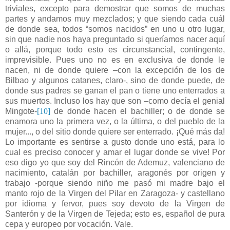
triviales, excepto para demostrar que somos de muchas
partes y andamos muy mezclados; y que siendo cada cuál
de donde sea, todos “somos nacidos” en uno u otro lugar,
sin que nadie nos haya preguntado si queríamos nacer aquí
o allá, porque todo esto es circunstancial, contingente,
imprevisible. Pues uno no es en exclusiva de donde le
nacen, ni de donde quiere –con la excepción de los de
Bilbao y algunos catanes, claro-, sino de donde puede, de
donde sus padres se ganan el pan o tiene uno enterrados a
sus muertos. Incluso los hay que son –como decía el genial
Mingote-
[10]
de donde hacen el bachiller; o de donde se
enamora uno la primera vez, o la última, o del pueblo de la
mujer..., o del sitio donde quiere ser enterrado. ¡Qué más da!
Lo importante es sentirse a gusto donde uno está, para lo
cual es preciso conocer y amar el lugar donde se vive! Por
eso digo yo que soy del Rincón de Ademuz, valenciano de
nacimiento, catalán por bachiller, aragonés por origen y
trabajo -porque siendo niño
me pasó
mi madre bajo el
manto rojo de la Virgen del Pilar en Zaragoza- y castellano
por idioma y fervor, pues soy devoto de la Virgen de
Santerón y de la Virgen de Tejeda; esto es, español de pura
cepa y europeo por vocación. Vale.