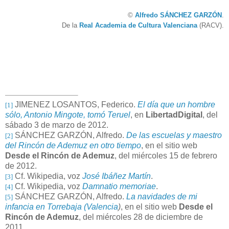
©
Alfredo SÁNCHEZ GARZÓN
.
De la
Real Academia de Cultura Valenciana
(RACV).
JIMENEZ LOSANTOS, Federico.
El día que un hombre
[1]
sólo, Antonio Mingote, tomó Teruel
, en
LibertadDigital
,
del
sábado 3 de marzo de 2012.
SÁNCHEZ GARZÓN, Alfredo.
De las escuelas y maestro
[2]
del Rincón de Ademuz en otro tiempo
, en el sitio web
Desde el Rincón de Ademuz
, del miércoles 15 de febrero
de 2012.
Cf. Wikipedia, voz
José Ibáñez Martín
.
[3]
Cf. Wikipedia, voz
Damnatio memoriae
.
[4]
SÁNCHEZ GARZÓN, Alfredo.
La navidades de mi
[5]
infancia en Torrebaja (Valencia
)
, en el sitio web
Desde el
Rincón de Ademuz
, del miércoles 28 de diciembre de
2011.