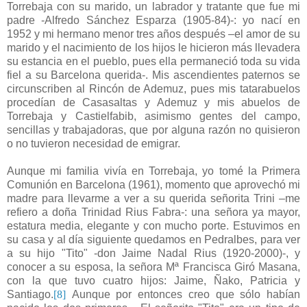
Torrebaja con su marido, un labrador y tratante que fue mi
padre -Alfredo Sánchez Esparza (1905-84)-: yo nací en
1952 y mi hermano menor tres años después –el amor de su
marido y el nacimiento de los hijos le hicieron más llevadera
su estancia en el pueblo, pues ella permaneció toda su vida
fiel a su Barcelona querida-. Mis ascendientes paternos se
circunscriben al Rincón de Ademuz, pues mis tatarabuelos
procedían de Casasaltas y Ademuz y mis abuelos de
Torrebaja y Castielfabib, asimismo gentes del campo,
sencillas y trabajadoras, que por alguna razón no quisieron
o no tuvieron necesidad de emigrar.
Aunque mi familia vivía en Torrebaja, yo tomé la Primera
Comunión en Barcelona (1961), momento que aprovechó mi
madre para llevarme a ver a su querida señorita Trini –me
refiero a doña Trinidad Rius Fabra-: una señora ya mayor,
estatura media, elegante y con mucho porte. Estuvimos en
su casa y al día siguiente quedamos en Pedralbes, para ver
a su hijo "Tito" -don Jaime Nadal Rius (1920-2000)-, y
conocer a su esposa, la señora Mª Francisca Giró Masana,
con la que tuvo cuatro hijos: Jaime, Ñako, Patricia y
Santiago.
[8]
Aunque por entonces creo que sólo habían