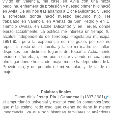
vivido en Valencia, me casé en Ávila con una moza
pegolina, enfermera de profesión y nuestro primer hijo nació
en Ávila. De allí nos trasladamos a Elche (Alicante), y luego
a Torrebaja, donde nació nuestro segundo hijo. He
trabajado en Valencia, en Arenas de San Pedro y en El
Tiemblo (Ávila), en Elche (Alicante) y en Teruel, donde
ejerzo actualmente. La política me interesó un tiempo, fui
alcalde independiente de Torrebaja –legislatura municipal
1991-95-: pero la experiencia no me gustó, por eso no
repetí. El resto de mi familia y la de mi madre se hallan
dispersos por distintos lugares de España. Actualmente
resido en Torrebaja, pero podía estar viviendo en cualquier
otro lugar donde he estado, mayormente ha dependido de la
Providencia, y un poquito de mi voluntad y de la de mi
mujer...
Palabras finales.
Como diría
Josep Pla i Casadevall
(1897-1981),
[9]
el ampurdanés universal y escritor catalán contemporáneo
que más estimo, todo esto que cuento no tiene la menor
importancia, ya que son historias familiares y anécdotas