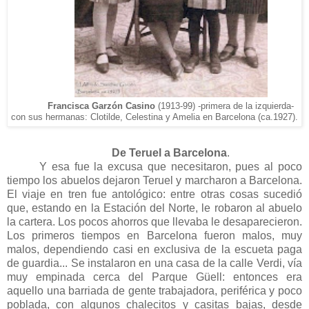
Francisca
Garzón C
asino
(1913-99)
-
primer
a de la izquierda-
con sus herman
as: Clotilde, Celestina y Amelia
en
Ba
rcelona (ca.1927).
De Teruel a Barcelona
.
Y esa fue la excusa que necesitaron, pues al poco
tiempo los abuelos dejaron Teruel y marcharon a Barcelona.
El viaje en tren fue antológico: entre otras cosas sucedió
que, estando en la Estación del Norte, le robaron al abuelo
la cartera. Los pocos ahorros que llevaba le desaparecieron.
Los primeros tiempos en Barcelona fueron malos, muy
malos, dependiendo casi en exclusiva de la escueta paga
de guardia... Se instalaron en una casa de la calle Verdi, vía
muy empinada cerca del Parque Güell: entonces era
aquello una barriada de gente trabajadora, periférica y poco
poblada, con algunos chalecitos y casitas bajas, desde