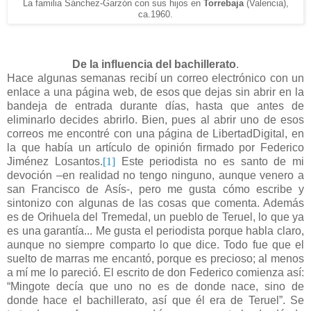
La familia Sánchez
-Garzón con sus hijos
en
Torrebaja
(
Valencia)
,
ca.196
0
.
De la influencia del bachillerato
.
Hace algunas semanas recibí un correo electrónico con un
enlace a una página web, de esos que dejas sin abrir en la
bandeja de entrada durante días, hasta que antes de
eliminarlo decides abrirlo. Bien, pues al abrir uno de esos
correos me encontré con una página de LibertadDigital, en
la que había un artículo de opinión firmado por Federico
Jiménez Losantos.
[1]
Este periodista no es santo de mi
devoción –en realidad no tengo ninguno, aunque venero a
san Francisco de Asís-, pero me gusta cómo escribe y
sintonizo con algunas de las cosas que comenta. Además
es de Orihuela del Tremedal, un pueblo de Teruel, lo que ya
es una garantía... Me gusta el periodista porque habla claro,
aunque no siempre comparto lo que dice. Todo fue que el
suelto de marras me encantó, porque es precioso; al menos
a mí me lo pareció. El escrito de don Federico comienza así:
“Mingote decía que uno no es de donde nace, sino de
donde hace el bachillerato, así que él era de Teruel”. Se