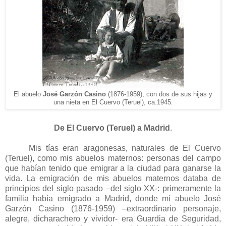
El abuelo
José Garzón C
asino
(1876-1959), con
dos de sus hijas y
una
n
ieta
en
El Cuervo
(
Teruel), ca.1945.
De El Cuervo (Teruel) a Madrid
.
Mis tías eran aragonesas, naturales de El Cuervo
(Teruel), como mis abuelos maternos: personas del campo
que habían tenido que emigrar a la ciudad para ganarse la
vida. La emigración de mis abuelos maternos databa de
principios del siglo pasado –del siglo XX-: primeramente la
familia había emigrado a Madrid, donde mi abuelo José
Garzón Casino (1876-1959) –extraordinario personaje,
alegre, dicharachero y vividor- era Guardia de Seguridad,