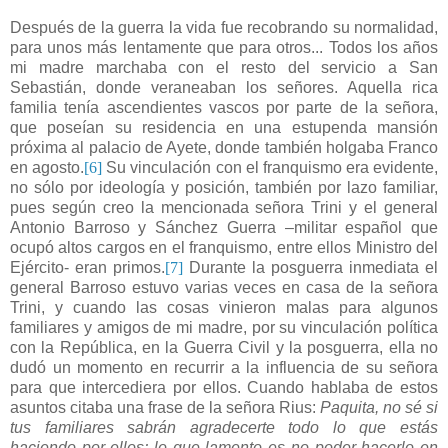
Después de la guerra la vida fue recobrando su normalidad,
para unos más lentamente que para otros... Todos los años
mi madre marchaba con el resto del servicio a San
Sebastián, donde veraneaban los señores. Aquella rica
familia tenía ascendientes vascos por parte de la señora,
que poseían su residencia en una estupenda mansión
próxima al palacio de Ayete, donde también holgaba Franco
en agosto.
[6]
Su vinculación con el franquismo era evidente,
no sólo por ideología y posición, también por lazo familiar,
pues según creo la mencionada señora Trini y el general
Antonio Barroso y Sánchez Guerra –militar español que
ocupó altos cargos en el franquismo, entre ellos Ministro del
Ejército- eran primos.
[7]
Durante la posguerra inmediata el
general Barroso estuvo varias veces en casa de la señora
Trini, y cuando las cosas vinieron malas para algunos
familiares y amigos de mi madre, por su vinculación política
con la República, en la Guerra Civil y la posguerra, ella no
dudó un momento en recurrir a la influencia de su señora
para que intercediera por ellos. Cuando hablaba de estos
asuntos citaba una frase de la señora Rius:
Paquita, no sé si
tus familiares sabrán agradecerte todo lo que estás
haciendo por ellos; lo que lamento es no poder hacerlo en