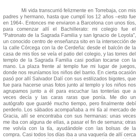
Mi vida transcurrió felizmente en Torrebaja, con mis
padres y hermano, hasta que cumplí los 12 años –esto fue
en 1964-. Entonces me enviaron a Barcelona con unos tíos,
para comenzar allí el Bachillerato: mi colegio fue el
“Patronato de la Sagrada Familia y san Ignacio de Loyola”,
un conocido centro de enseñanza sito en la intersección de
la calle Córcega con la de Cerdeña: desde el balcón de la
casa de mis tíos se veía el patio del colegio, y las torres del
templo de la Sagrada Familia casi podían tocarse con la
mano. La plaza frente al templo fue mi lugar de juegos,
donde nos reuníamos los niños del barrio. En cierta ocasión
pasó por allí Salvador Dalí con sus estilizados bigotes, que
fue para hacerse unas fotos junto al templo y los niños nos
agrupamos junto a él para escuchar las tonterías que a
veces decía y las caras raras que ponía. Me dio un
autógrafo que guardé mucho tiempo, pero finalmente debí
perderlo. Los sábados acompañaba a mi tía al mercado de
Gracia, allí se encontraba con sus hermanas: unas veces
me iba con alguna de ellas, a pasar el fin de semana; otras
me volvía con la tía, ayudándole con las bolsas de la
compra. Casi todos los días iba a una vaquería de allí cerca