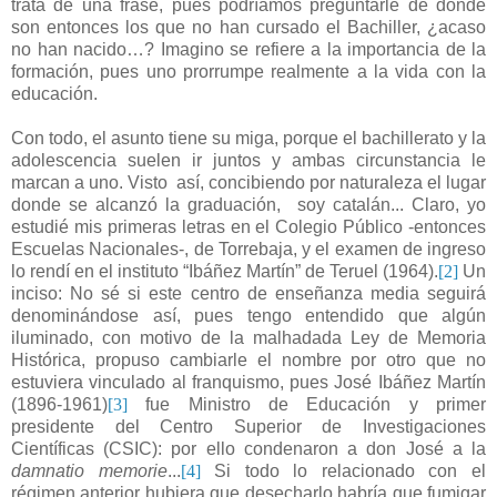
trata de una frase, pues podríamos preguntarle de dónde
son entonces los que no han cursado el Bachiller, ¿acaso
no han nacido…? Imagino se refiere a la importancia de la
formación, pues uno prorrumpe realmente a la vida con la
educación.
Con todo, el asunto tiene su miga, porque el bachillerato y la
adolescencia suelen ir juntos y ambas circunstancia le
marcan a uno. Visto así, concibiendo por naturaleza el lugar
donde se alcanzó la graduación, soy catalán... Claro, yo
estudié mis primeras letras en el Colegio Público -entonces
Escuelas Nacionales-, de Torrebaja, y el examen de ingreso
lo rendí en el instituto “Ibáñez Martín” de Teruel (1964).
[2]
Un
inciso: No sé si este centro de enseñanza media seguirá
denominándose así, pues tengo entendido que algún
iluminado, con motivo de la malhadada Ley de Memoria
Histórica, propuso cambiarle el nombre por otro que no
estuviera vinculado al franquismo, pues José Ibáñez Martín
(1896-1961)
[3]
fue Ministro de Educación y primer
presidente del Centro Superior de Investigaciones
Científicas (CSIC): por ello condenaron a don José a la
damnatio memorie
...
[4]
Si todo lo relacionado con el
régimen anterior hubiera que desecharlo habría que fumigar