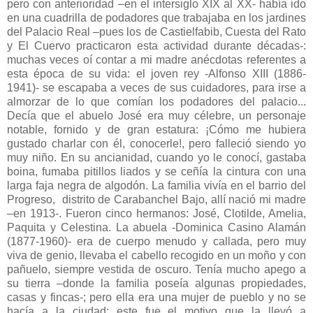
pero con anterioridad –en el intersiglo XIX al XX- había ido
en una cuadrilla de podadores que trabajaba en los jardines
del Palacio Real –pues los de Castielfabib, Cuesta del Rato
y El Cuervo practicaron esta actividad durante décadas-:
muchas veces oí contar a mi madre anécdotas referentes a
esta época de su vida: el joven rey -Alfonso XIII (1886-
1941)- se escapaba a veces de sus cuidadores, para irse a
almorzar de lo que comían los podadores del palacio...
Decía que el abuelo José era muy célebre, un personaje
notable, fornido y de gran estatura: ¡Cómo me hubiera
gustado charlar con él, conocerle!, pero falleció siendo yo
muy niño. En su ancianidad, cuando yo le conocí, gastaba
boina, fumaba pitillos liados y se ceñía la cintura con una
larga faja negra de algodón. La familia vivía en el barrio del
Progreso, distrito de Carabanchel Bajo, allí nació mi madre
–en 1913-. Fueron cinco hermanos: José, Clotilde, Amelia,
Paquita y Celestina. La abuela -Dominica Casino Alamán
(1877-1960)- era de cuerpo menudo y callada, pero muy
viva de genio, llevaba el cabello recogido en un moño y con
pañuelo, siempre vestida de oscuro. Tenía mucho apego a
su tierra –donde la familia poseía algunas propiedades,
casas y fincas-; pero ella era una mujer de pueblo y no se
hacía a la ciudad: este fue el motivo que la llevó a