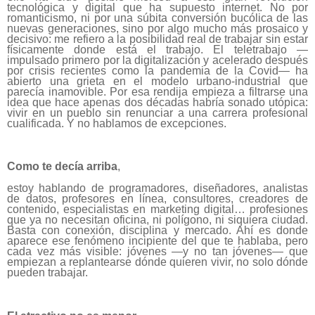
tecnológica y digital que ha supuesto internet. No por
romanticismo, ni por una súbita conversión bucólica de las
nuevas generaciones, sino por algo mucho más prosaico y
decisivo: me refiero a la posibilidad real de trabajar sin estar
físicamente donde está el trabajo. El teletrabajo —
impulsado primero por la digitalización y acelerado después
por crisis recientes como la pandemia de la Covid— ha
abierto una grieta en el modelo urbano-industrial que
parecía inamovible. Por esa rendija empieza a filtrarse una
idea que hace apenas dos décadas habría sonado utópica:
vivir en un pueblo sin renunciar a una carrera profesional
cualificada. Y no hablamos de excepciones.
Como te decía arriba
,
estoy hablando de programadores, diseñadores, analistas
de datos, profesores en línea, consultores, creadores de
contenido, especialistas en marketing digital… profesiones
que ya no necesitan oficina, ni polígono, ni siquiera ciudad.
Basta con conexión, disciplina y mercado. Ahí es donde
aparece ese fenómeno incipiente del que te hablaba, pero
cada vez más visible: jóvenes —y no tan jóvenes— que
empiezan a replantearse dónde quieren vivir, no solo dónde
pueden trabajar.