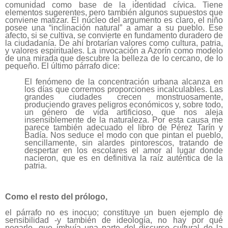
comunidad como base de la identidad cívica. Tiene
elementos sugerentes, pero también algunos supuestos que
conviene matizar. El núcleo del argumento es claro, el niño
posee una “inclinación natural” a amar a su pueblo. Ese
afecto, si se cultiva, se convierte en fundamento duradero de
la ciudadanía. De ahí brotarían valores como cultura, patria,
y valores espirituales. La invocación a Azorín como modelo
de una mirada que descubre la belleza de lo cercano, de lo
pequeño. El último párrafo dice:
El fenómeno de la concentración urbana alcanza en
los días que corremos proporciones incalculables. Las
grandes ciudades crecen monstruosamente,
produciendo graves peligros económicos y, sobre todo,
un género de vida artificioso, que nos aleja
insensiblemente de la naturaleza. Por esta causa me
parece también adecuado el libro de Pérez Tarín y
Badía. Nos seduce el modo con que pintan el pueblo,
sencillamente, sin alardes pintorescos, tratando de
despertar en los escolares el amor al lugar donde
nacieron, que es en definitiva la raíz auténtica de la
patria.
Como el resto del prólogo,
el párrafo no es inocuo; constituye un buen ejemplo de
sensibilidad -y también de ideología, no hay por qué
negarlo- que imbuía una parte del discurso cultural de la