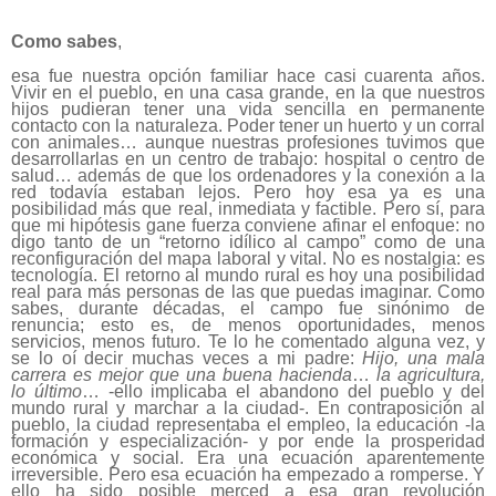
Como sabes
,
esa fue nuestra opción familiar hace casi cuarenta años.
Vivir en el pueblo, en una casa grande, en la que nuestros
hijos pudieran tener una vida sencilla en permanente
contacto con la naturaleza. Poder tener un huerto y un corral
con animales… aunque nuestras profesiones tuvimos que
desarrollarlas en un centro de trabajo: hospital o centro de
salud… además de que los ordenadores y la conexión a la
red todavía estaban lejos. Pero hoy esa ya es una
posibilidad más que real, inmediata y factible. Pero sí, para
que mi hipótesis gane fuerza conviene afinar el enfoque: no
digo tanto de un “retorno idílico al campo” como de una
reconfiguración del mapa laboral y vital. No es nostalgia: es
tecnología. El retorno al mundo rural es hoy una posibilidad
real para más personas de las que puedas imaginar. Como
sabes, durante décadas, el campo fue sinónimo de
renuncia; esto es, de menos oportunidades, menos
servicios, menos futuro. Te lo he comentado alguna vez, y
se lo oí decir muchas veces a mi padre:
Hijo, una mala
carrera es mejor que una buena hacienda
…
la agricultura,
lo último
… -ello implicaba el abandono del pueblo y del
mundo rural y marchar a la ciudad-. En contraposición al
pueblo, la ciudad representaba el empleo, la educación -la
formación y especialización- y por ende la prosperidad
económica y social. Era una ecuación aparentemente
irreversible. Pero esa ecuación ha empezado a romperse. Y
ello ha sido posible merced a esa gran revolución