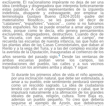
excluyente. El nacionalismo imperante no deja de ser una
idea centrífuga y disgregadora que interpreta torticeramente
estas palabras. A ciertos representantes de la izquierda
indefinida,
divagante
y
extravagante
, por emplear la
terminología Gustavo Bueno (1924-2016) -padre del
materialismo filosófico-, se les puede oír decir de
“catalanes”, “españoles”, “vascos”… como si no fuéramos
todos españoles. No se puede enseñar a amar algo contra
otros, porque como te decía, ello genera pensamientos
excluyentes, disgregadores, destructivos. Cuando dice de
“la escuela, con sus ventanas abiertas al campo”, me
recuerda las escuelas de nuestra infancia, las que hubo en
las plantas altas de las Casas Consistoriales, que daban al
Rento y a la vega del Turia, y a las del complejo escolar de
la avenida de la Diputación, inauguradas al comienzo de los
4
años sesenta del pasado siglo.
Desde las ventanas de
ambas escuelas podían verse los campos, las
inmediaciones del pueblo, las calles y a sus vecinos
trajinando con los animales arriba y abajo. Y sigue:
Si durante los primeros años de vida el niño aprende,
por una inclinación natural, que debe ser estimulada, a
amar a su pueblo, este sentimiento perdurará siempre
como un rescoldo sagrado. La idea de ciudadanía
tendrá con ello un origen espontáneo y cabal, que le
impulsará naturalmente a la afirmación de los grandes
ideales de patria, religión, cultura. Torre Baja es,
además un pueblo pequeño. Yo creo que debería
seguirse el ejemplo de Azorín, que debiéramos