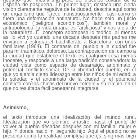
España de posguerra. En primer lugar, destaca una cierta
visión claramente negativa de la ciudad, descrita aquí como
un organismo que “crece monstruosamente”, casi como si
fuera una deformación antinatural. No hace solo un juicio
económico (“peligros económicos”), también moral y
antropológico: la vida urbana es “artificiosa” y nos aleja de
la naturaleza. El concepto sobrepasa lo teórico, al menos
así lo viví yo cuando una década después mis padres me
enviaron a estudiar el bachillerato a Barcelona, con unos
familiares (1964). El contraste del pueblo a la ciudad fue
para mí traumático, doloroso. La contraposición del campo a
la ciudad que establece el texto es cualquier cosa menos
inocente, y responde a una larga tradición conservadora: la
ciudad vista como espacio de desarraigo, anonimato y
potencial conflicto social. De la libertad del pueblo, en el
que yo ejercía cierto liderazgo entre los niños de mi edad, a
la soledad y el anonimato de la ciudad, y el potencial
conflicto con los chicos del nuevo colegio y su círculo, en el
que no resultaba fácil penetrar ni integrarse.
Asimismo
,
el texto introduce una idealización del mundo rural.
Idealización que yo siempre arrastré, hasta el punto de
volver al pueblo décadas después con mi familia: mujer e
hijo. Y donde nació mi segundo hijo. Aquí el pueblo no se
presenta como la realidad compleja que es, sino más bien