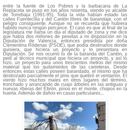
entre la fuente de Los Pobres y la barbacana de La
Replaceta se puso en los años noventa, siendo yo alcalde
de Torrebaja (1991-95). Toda la vida habían estado las
calles Fuentecilla y del Cantón libres de barandaje, con el
peligro consiguiente. Aunque no se recuerda que hubiera
habido nunca ningún percance. El caso es que al final de la
legislatura me llama un día el diputado de zona y me dice
que había dos millones de pesetas a mi disposición en la
Diputación de Valencia, entonces presidida por doña
Clementina Ródenas (PSOE), que podía destinarlos donde
quisiera, que hiciera un proyecto y lo presentara en
Diputación. Se nos ocurrió lo de la baranda del Cantón, y
pedí al técnico municipal que hiciera un proyecto, y así lo
hizo, un proyecto para unos trescientos metros del mismo
material que los quitamiedos de las carreteras. Desde
entonces estas calles poseen barandado, el mismo que ha
destrozado parcialmente el pino que quebró el ventarrón. El
viento hizo muchos males en otros lugares del término,
tronchado y arrancando de cuajo árboles en las antiguas y
nuevas riberas del Ebrón, pinos en el monte, chopos en la
huerta. Además de daños en casas particulares...