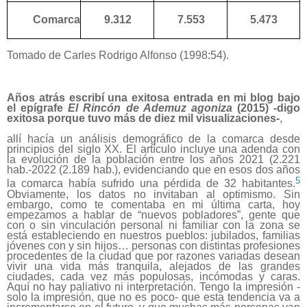
Comarca
9.312
7.553
5.473
Tomado de Carles Rodrigo Alfonso (1998:54).
A
ños
atrás
escribí una
exitosa
entrada en mi blog bajo
el epígrafe
El Rincón de Ademuz agoniza
(2015) -
digo
exitosa porque tuvo más de diez mil visualizaciones-
,
allí hacía un análisis demográfico de la comarca desde
principios del siglo XX. El artículo incluye una adenda con
la evolución de la población entre los años 2021 (2.221
hab.-2022 (2.189 hab.), evidenciando que en esos dos años
5
la comarca había sufrido una pérdida de 32 habitantes.
Obviamente, los datos no invitaban al optimismo. Sin
embargo, como te comentaba en mi última carta, hoy
empezamos a hablar de “nuevos pobladores”, gente que
con o sin vinculación personal ni familiar con la zona se
está estableciendo en nuestros pueblos: jubilados, familias
jóvenes con y sin hijos… personas con distintas profesiones
procedentes de la ciudad que por razones variadas desean
vivir una vida más tranquila, alejados de las grandes
ciudades, cada vez más populosas, incómodas y caras.
Aquí no hay paliativo ni interpretación. Tengo la impresión -
solo la impresión, que no es poco- que esta tendencia va a