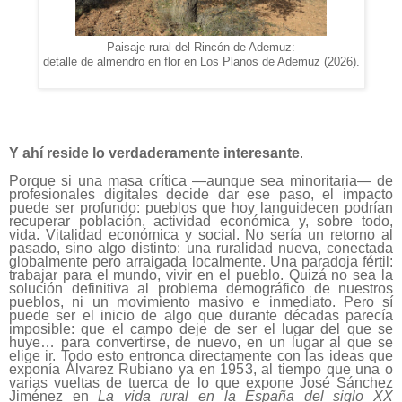
Paisaje rural del Rincón de Ademuz:
detalle de almendro en flor en Los Planos de Ademuz (2026).
Y ahí reside lo verdaderamente interesante
.
Porque si una masa crítica —aunque sea minoritaria— de
profesionales digitales decide dar ese paso, el impacto
puede ser profundo: pueblos que hoy languidecen podrían
recuperar población, actividad económica y, sobre todo,
vida. Vitalidad económica y social. No sería un retorno al
pasado, sino algo distinto: una ruralidad nueva, conectada
globalmente pero arraigada localmente. Una paradoja fértil:
trabajar para el mundo, vivir en el pueblo. Quizá no sea la
solución definitiva al problema demográfico de nuestros
pueblos, ni un movimiento masivo e inmediato. Pero sí
puede ser el inicio de algo que durante décadas parecía
imposible: que el campo deje de ser el lugar del que se
huye… para convertirse, de nuevo, en un lugar al que se
elige ir. Todo esto entronca directamente con las ideas que
exponía Álvarez Rubiano ya en 1953, al tiempo que una o
varias vueltas de tuerca de lo que expone José Sánchez
Jiménez en
La vida rural en la España del siglo XX