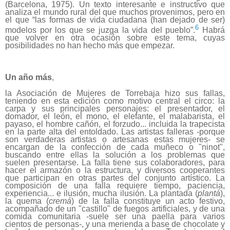
(Barcelona, 1975). Un texto interesante e instructivo que
analiza el mundo rural del que muchos provenimos, pero en
el que “las formas de vida ciudadana (han dejado de ser)
6
modelos por los que se juzga la vida del pueblo”.
Habrá
que volver en otra ocasión sobre este tema, cuyas
posibilidades no han hecho más que empezar.
Un año más
,
la Asociación de Mujeres de Torrebaja hizo sus fallas,
teniendo en esta edición como motivo central el circo: la
carpa y sus principales personajes: el presentador, el
domador,
el león, el mono, el elefante, el malabarista, el
payaso, el hombre cañón, el forzudo... incluida la trapecista
en la parte alta del entoldado. Las artistas falleras -porque
son verdaderas artistas o artesanas estas mujeres- se
encargan de la confección de cada muñeco o "ninot",
buscando entre ellas la solución a los problemas que
suelen presentarse. La falla tiene sus colaboradores, para
hacer el armazón o la estructura, y diversos cooperantes
que participan en otras partes del conjunto artístico. La
composición de una falla requiere tiempo, paciencia,
experiencia... e ilusión, mucha ilusión. La plantada (
plantá
),
la quema (
cremá
) de la falla constituye un acto festivo,
acompañado de un "castillo" de fuegos artificiales, y de una
comida comunitaria -suele ser una paella para varios
cientos de personas-, y una merienda a base de chocolate y