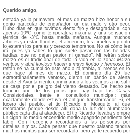
Querido amigo
,
entrada ya la primavera, el mes de marzo hizo honor a su
genio particular de engañador: un día malo y otro peor.
Hubo días en que tuvimos viento frío y desagradable, con
apenas 10ºC como temperatura máxima y una sensación
térmica de -3ºC hasta media mañana. Aunque muchos
árboles ya están floridos, el almendro, los ciruelos y pronto
lo estarán los perales y cerezos tempranos. No sé cómo les
irá, pues ya sabes lo que suele pasar con las heladas
tardías, que no dejan pastor ni ganado”. Mi refrán sobre
marzo es el tradicional de toda la vida en la zona:
Marzo
ventoso y abril lluvioso hacen a mayo florido y hermoso
. El
refrán se ha cumplido este año a rajatabla, al menos en lo
que hace al mes de marzo. El domingo día 29 fue
extraordinariamente ventoso, dieron un bando de alerta
desde el Ayuntamiento conminando a los vecinos a no salir
de casa por el peligro del viento desatado. De hecho se
tronchó uno de los pinos que hay bajo las Casas
Consistoriales, frente al consultorio municipal: más
exactamente donde estuvo el antiguo transformador. Sí, el
lucero del pueblo, el tío Ricardo el Mosquito, al que
recordarás porque desde allí daba la luz del alumbrado
público cada día al atardecer. El tío Ricardo llevaba siempre
un cigarrillo medio encendido medio apagado pendiente del
labio. Con frecuencia recordamos a las personas por
detalles nimios. Cabe pensar que nuestro paisano tendría
muchos méritos para ser recordado, pero yo le recuerdo por