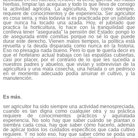
hierbas, limpiar las acequias y todo lo que lleva de consigo
la actividad agrícola. La agricultura, hoy como siempre,
requiere de conocimientos y de experiencia. Ser agricultor
es cosa seria, y más todavía si es practicada por un jubilado
que nunca ha tocado una azada. Hoy, el jubilado que
practica la horticultura, lo hace con la tranquilidad que
conlleva tener “asegurada” la pensión del Estado: pongo lo
de asegurada entre comillas porque no sé lo que puede
durar este derecho. Vienen malos tiempos, la política está
revuelta y la deuda disparada como nunca en la historia.
Eso no presagia nada bueno. Pero lo que te quería decir es
que el hortelano actual trabaja con las espaldas cubiertas,
casi por placer, por el contrario de lo que les sucedía a
nuestros padres y abuelos, que vivían y sobrevivían de la
agricultura y una mala cosecha, una helada o un pedrisco
en el momento adecuado podía arruinar el cultivo, y la
manutención.
Es más
,
ser agricultor ha sido siempre una actividad menospreciada,
cuando es tan digna como cualquier otra y su práctica
requiere de conocimientos prácticos y aquilatada
experiencia. No solo hay que saber cuándo se plantan o
siembra cada cosa, hay que saber cómo hacerlo, además
de aplicar todos los cuidados específicos que cada cultivo
requiere. Y no solo eso, hay que saber cómo se poda una