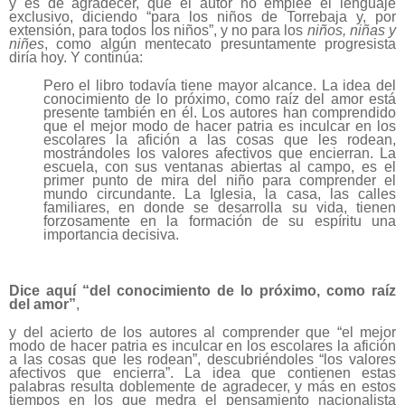
y es de agradecer, que el autor no emplee el lenguaje
exclusivo, diciendo “para los niños de Torrebaja y, por
extensión, para todos los niños”, y no para los
niños, niñas y
niñes
, como algún mentecato presuntamente progresista
diría hoy. Y continúa:
Pero el libro todavía tiene mayor alcance. La idea del
conocimiento de lo próximo, como raíz del amor está
presente también en él. Los autores han comprendido
que el mejor modo de hacer patria es inculcar en los
escolares la afición a las cosas que les rodean,
mostrándoles los valores afectivos que encierran. La
escuela, con sus ventanas abiertas al campo, es el
primer punto de mira del niño para comprender el
mundo circundante. La Iglesia, la casa, las calles
familiares, en donde se desarrolla su vida, tienen
forzosamente en la formación de su espíritu una
importancia decisiva.
Dice aquí “del conocimiento de lo próximo, como raíz
del amor”
,
y del acierto de los autores al comprender que “el mejor
modo de hacer patria es inculcar en los escolares la afición
a las cosas que les rodean”, descubriéndoles “los valores
afectivos que encierra”. La idea que contienen estas
palabras resulta doblemente de agradecer, y más en estos
tiempos en los que medra el pensamiento nacionalista