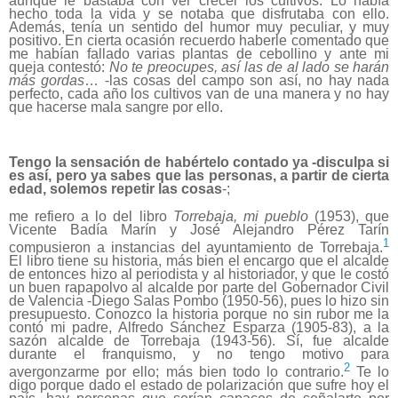
aunque le bastaba con ver crecer los cultivos. Lo había
hecho toda la vida y se notaba que disfrutaba con ello.
Además, tenía un sentido del humor muy peculiar, y muy
positivo. En cierta ocasión recuerdo haberle comentado que
me habían fallado varias plantas de cebollino y ante mi
queja contestó:
No te preocupes, así las
de al lado
se harán
más gordas
… -las cosas del campo son así, no hay nada
perfecto, cada año los cultivos van de una manera y no hay
que hacerse mala sangre por ello.
Tengo la sensación de habértelo contado ya -disculpa si
es así, pero ya sabes que las personas, a partir de cierta
edad, solemos repetir las cosas
-;
me refiero a lo del libro
Torrebaja, mi pueblo
(1953), que
Vicente Badía Marín y José Alejandro Pérez Tarín
1
compusieron a instancias del ayuntamiento de Torrebaja.
El libro tiene su historia, más bien el encargo que el alcalde
de entonces hizo al periodista y al historiador, y que le costó
un buen rapapolvo al alcalde por parte del Gobernador Civil
de Valencia -Diego Salas Pombo (1950-56), pues lo hizo sin
presupuesto. Conozco la historia porque no sin rubor me la
contó mi padre, Alfredo Sánchez Esparza (1905-83), a la
sazón alcalde de Torrebaja (1943-56). Sí, fue alcalde
durante el franquismo, y no tengo motivo para
2
avergonzarme por ello; más bien todo lo contrario.
Te lo
digo porque dado el estado de polarización que sufre hoy el