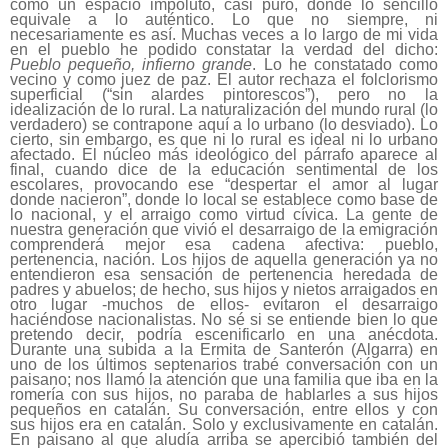
como un espacio impoluto, casi puro, donde lo sencillo
equivale a lo auténtico. Lo que no siempre, ni
necesariamente es así. Muchas veces a lo largo de mi vida
en el pueblo he podido constatar la verdad del dicho:
Pueblo pequeño, infierno grande
. Lo he constatado como
vecino y como juez de paz. El autor rechaza el folclorismo
superficial (“sin alardes pintorescos”), pero no la
idealización de lo rural. La naturalización del mundo rural (lo
verdadero) se contrapone aquí a lo urbano (lo desviado). Lo
cierto, sin embargo, es que ni lo rural es ideal ni lo urbano
afectado. El núcleo más ideológico del párrafo aparece al
final, cuando dice de la educación sentimental de los
escolares, provocando ese “despertar el amor al lugar
donde nacieron”, donde lo local se establece como base de
lo nacional, y el arraigo como virtud cívica. La gente de
nuestra generación que vivió el desarraigo de la emigración
comprenderá mejor esa cadena afectiva: pueblo,
pertenencia, nación. Los hijos de aquella generación ya no
entendieron esa sensación de pertenencia heredada de
padres y abuelos; de hecho, sus hijos y nietos arraigados en
otro lugar -muchos de ellos- evitaron el desarraigo
haciéndose nacionalistas. No sé si se entiende bien lo que
pretendo decir, podría escenificarlo en una anécdota.
Durante una subida a la Ermita de Santerón (Algarra) en
uno de los últimos septenarios trabé conversación con un
paisano; nos llamó la atención que una familia que iba en la
romería con sus hijos, no paraba de hablarles a sus hijos
pequeños en catalán. Su conversación, entre ellos y con
sus hijos era en catalán. Solo y exclusivamente en catalán.
En paisano al que aludía arriba se apercibió también del