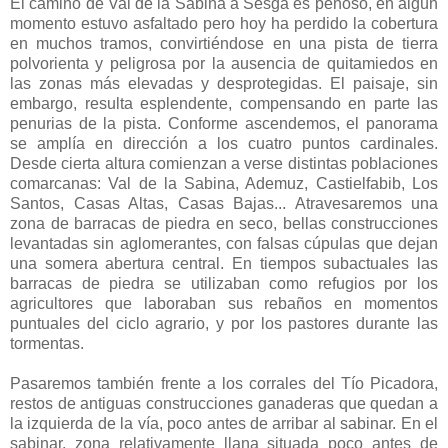
El camino de Val de la Sabina a Sesga es penoso, en algún
momento estuvo asfaltado pero hoy ha perdido la cobertura
en muchos tramos, convirtiéndose en una pista de tierra
polvorienta y peligrosa por la ausencia de quitamiedos en
las zonas más elevadas y desprotegidas. El paisaje, sin
embargo, resulta esplendente, compensando en parte las
penurias de la pista. Conforme ascendemos, el panorama
se amplía en dirección a los cuatro puntos cardinales.
Desde cierta altura comienzan a verse distintas poblaciones
comarcanas: Val de la Sabina, Ademuz, Castielfabib, Los
Santos, Casas Altas, Casas Bajas... Atravesaremos una
zona de barracas de piedra en seco, bellas construcciones
levantadas sin aglomerantes, con falsas cúpulas que dejan
una somera abertura central. En tiempos subactuales las
barracas de piedra se utilizaban como refugios por los
agricultores que laboraban sus rebaños en momentos
puntuales del ciclo agrario, y por los pastores durante las
tormentas.
Pasaremos también frente a los corrales del Tío Picadora,
restos de antiguas construcciones ganaderas que quedan a
la izquierda de la vía, poco antes de arribar al sabinar. En el
sabinar, zona relativamente llana situada poco antes de