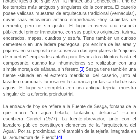
notable iglesia del siglo XVI –la Inmaculada Concepción-, uno de
los templos más antiguos y singulares de la comarca. El caserío
posee valiosas muestras de arquitectura tradicional (vernacular),
cuyas vías estuvieron antaño empedradas -hoy cubiertas de
cemento, pero no sin gusto-. El lugar conserva una escuela
pública del primer franquismo, con sus pupitres originales, tarima,
encerados, mapas, cuadros y estufa. Tiene también un curioso
cementerio en una ladera pedregosa, por encima de las eras y
pajares: en su depósito se conservan dos ejemplares de “cajones
de muertos” empleados antaño para llevar a los difuntos hasta el
camposanto, cuando las inhumaciones se realizaban con una
simple mortaja de sábana, sin féretro.
[3]
Sesga tiene también una
fuente -situada en el extremo meridional del caserío, junto al
lavadero comunal-: famosa en la comarca por las calidad de sus
aguas. El lugar se completa con una antigua tejería, muestra
singular de la alfarería preindustrial.
La entrada de hoy se refiere a la Fuente de Sesga, fontana de la
que mana “un agua helada, fantástica, deliciosa” –como
escribiera Candel (1977). La fuente-abrevador, junto con el
lavadero público constituyen elementos de la “arquitectura del
Agua”. Por su proximidad, diré también de la tejería, integrada en
la “arquitectura del Fuego”.
[4]