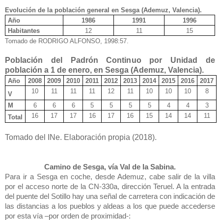
Evolución de la población general en Sesga (Ademuz, Valencia).
Año
1986
1991
1996
Habitantes
12
11
15
Tomado de RODRIGO ALFONSO, 1998:57.
Población del Padrón Continuo por Unidad de
población a 1 de enero, en Sesga (Ademuz, Valencia).
Año
2008
2009
2010
2011
2012
2013
2014
2015
2016
2017
10
11
11
11
12
11
10
10
10
8
V
M
6
6
6
5
5
5
5
4
4
3
16
17
17
16
17
16
15
14
14
11
Total
Tomado del INe. Elaboración propia (2018).
Camino de Sesga, vía Val de la Sabina.
Para ir a Sesga en coche, desde Ademuz, cabe salir de la villa
por el acceso norte de la CN-330a, dirección Teruel. A la entrada
del puente del Sotillo hay una señal de carretera con indicación de
las distancias a los pueblos y aldeas a los que puede accederse
por esta vía –por orden de proximidad-: