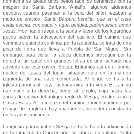
hornacina se alojan unos bellos ladrillos cerámicos con la
imagen de Santa Bárbara. Antaño, algunos aldeanos
devotos, cuando pasaban a la vera del pilón rezaban a
modo de oración:
Santa Bárbara bendita, que en el cielo
estás escrita, con papel y agua bendita, padrenuestro amén
Jesús
. Hoy nadie ruega a la santa y fuera de los lugareños
pocos saben la advocación del casilicio. El camino que
venimos siguiendo continúa por la izquierda, se trata de una
pista de tierra que lleva a Puebla de San Miguel. Sin
embargo, para visitar la aldea debemos proseguir por la
derecha, un cartel con grandes letras en una fachada nos
advierte que estamos en Sesga. Entramos así en el primer
núcleo de casas del lugar, situadas sólo en la margen
izquierda de una calle cementada. Al fondo se halla la
iglesia parroquial, cuya fachada mira a la vega. El camino
que nace a la derecha, frente al templo, baja hasta las
zonas de cultivo del antiguo rento de Sesga, en dirección a
Casas Bajas. Al comienzo del camino, inmediatamente por
debajo de la iglesia, hay una fuente-abrevadero construida
en los años cincuenta.
La iglesia parroquial de Sesga se halla bajo la advocación
de la Inmaculada Concepción, su fábrica es antigua (siglo