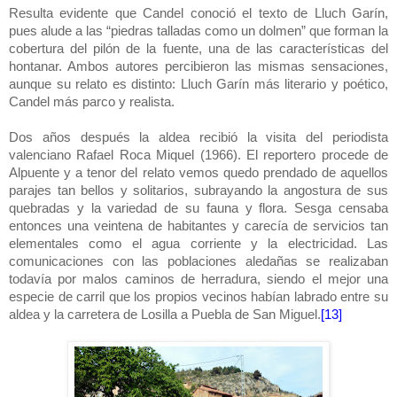
Resulta evidente que Candel conoció el texto de Lluch Garín,
pues alude a las “piedras talladas como un dolmen” que forman la
cobertura del pilón de la fuente, una de las características del
hontanar. Ambos autores percibieron las mismas sensaciones,
aunque su relato es distinto: Lluch Garín más literario y poético,
Candel más parco y realista.
Dos años después la aldea recibió la visita del periodista
valenciano Rafael Roca Miquel (1966). El reportero procede de
Alpuente y a tenor del relato vemos quedo prendado de aquellos
parajes tan bellos y solitarios, subrayando la angostura de sus
quebradas y la variedad de su fauna y flora. Sesga censaba
entonces una veintena de habitantes y carecía de servicios tan
elementales como el agua corriente y la electricidad. Las
comunicaciones con las poblaciones aledañas se realizaban
todavía por malos caminos de herradura, siendo el mejor una
especie de carril que los propios vecinos habían labrado entre su
aldea y la carretera de Losilla a Puebla de San Miguel.
[13]