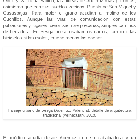
Olmo y Val de la Sabina, las aldeas de Ademuz más próximas,
asimismo que con sus pueblos vecinos, Puebla de San Miguel y
Casasbajas. Para moler el grano acudían al molino de los
Cuchillos. Aunque las vías de comunicación con estas
poblaciones y lugares fueron siempre precarias, simples caminos
de herradura. En Sesga no se usaban los carros, tampoco las
bicicletas ni las motos, mucho menos los coches.
Paisaje urbano de Sesga (Ademuz, Valencia), detalle de arquitectura
tradicional (vernacular), 2018.
El médico acudía desde Ademuz con su cabalgadura y un