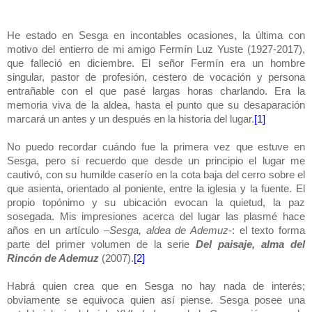
He estado en Sesga en incontables ocasiones, la última con
motivo del entierro de mi amigo Fermín Luz Yuste (1927-2017),
que falleció en diciembre. El señor Fermín era un hombre
singular, pastor de profesión, cestero de vocación y persona
entrañable con el que pasé largas horas charlando. Era la
memoria viva de la aldea, hasta el punto que su desaparación
marcará un antes y un después en la historia del lugar.
[1]
No puedo recordar cuándo fue la primera vez que estuve en
Sesga, pero sí recuerdo que desde un principio el lugar me
cautivó, con su humilde caserío en la cota baja del cerro sobre el
que asienta, orientado al poniente, entre la iglesia y la fuente. El
propio topónimo y su ubicación evocan la quietud, la paz
sosegada. Mis impresiones acerca del lugar las plasmé hace
años en un artículo –
Sesga, aldea de Ademuz
-: el texto forma
parte del primer volumen de la serie
Del paisaje, alma del
Rincón de Ademuz
(2007).
[2]
Habrá quien crea que en Sesga no hay nada de interés;
obviamente se equivoca quien así piense. Sesga posee una