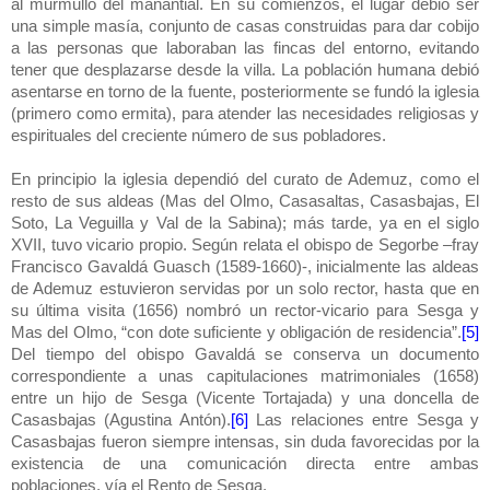
al murmullo del manantial. En su comienzos, el lugar debió ser
una simple masía, conjunto de casas construidas para dar cobijo
a las personas que laboraban las fincas del entorno, evitando
tener que desplazarse desde la villa. La población humana debió
asentarse en torno de la fuente, posteriormente se fundó la iglesia
(primero como ermita), para atender las necesidades religiosas y
espirituales del creciente número de sus pobladores.
En principio la iglesia dependió del curato de Ademuz, como el
resto de sus aldeas (Mas del Olmo, Casasaltas, Casasbajas, El
Soto, La Veguilla y Val de la Sabina); más tarde, ya en el siglo
XVII, tuvo vicario propio. Según relata el obispo de Segorbe –fray
Francisco Gavaldá Guasch (1589-1660)-, inicialmente las aldeas
de Ademuz estuvieron servidas por un solo rector, hasta que en
su última visita (1656) nombró un rector-vicario para Sesga y
Mas del Olmo, “con dote suficiente y obligación de residencia”.
[5]
Del tiempo del obispo Gavaldá se conserva un documento
correspondiente a unas capitulaciones matrimoniales (1658)
entre un hijo de Sesga (Vicente Tortajada) y una doncella de
Casasbajas (Agustina Antón).
[6]
Las relaciones entre Sesga y
Casasbajas fueron siempre intensas, sin duda favorecidas por la
existencia de una comunicación directa entre ambas
poblaciones, vía el Rento de Sesga.