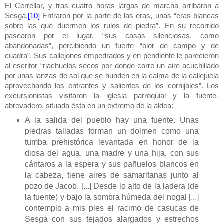
El Cerrellar, y tras cuatro horas largas de marcha arribaron a
Sesga.
[10]
Entraron por la parte de las eras, unas “eras blancas
sobre las que duermen los rulos de piedra”. En su recorrido
pasearon por el lugar, “sus casas silenciosas, como
abandonadas”, percibiendo un fuerte “olor de campo y de
cuadra”. Sus callejones empedrados y en pendiente le parecieron
al escritor “riachuelos secos por donde corre un aire acuchillado
por unas lanzas de sol que se hunden en la calma de la callejuela
aprovechando los entrantes y salientes de los cornijales”. Los
excursionistas visitaron la iglesia parroquial y la fuente-
abrevadero, situada ésta en un extremo de la aldea:
A la salida del pueblo hay una fuente. Unas
piedras talladas forman un dolmen como una
tumba prehistórica levantada en honor de la
diosa del agua. una madre y una hija, con sus
cántaros a la espera y sus pañuelos blancos en
la cabeza, tiene aires de samaritanas junto al
pozo de Jacob. [...] Desde lo alto de la ladera (de
la fuente) y bajo la sombra húmeda del nogal [...]
contemplo a mis pies el racimo de casucas de
Sesga con sus tejados alargados y estrechos