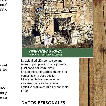
lina.
ente”
77)-.
La actual edición constituye una
revisión y ampliación de la primera,
o del
justificada por los nuevos
n las
documentos publicados en relación
con la historia del claustro,
básicamente los que hacen al
momento de la exclaustración
definitiva y al inventario del convento
1927-
(1835).
ión y
ue su
DATOS PERSONALES