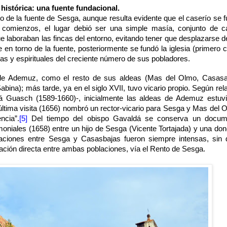
histórica: una fuente fundacional.
 de la fuente de Sesga, aunque resulta evidente que el caserío se 
u comienzos, el lugar debió ser una simple masía, conjunto de 
ue laboraban las fincas del entorno, evitando tener que desplazarse 
e en torno de la fuente, posteriormente se fundó la iglesia (primero
sas y espirituales del creciente número de sus pobladores.
to de Ademuz, como el resto de sus aldeas (Mas del Olmo, Casasa
abina); más tarde, ya en el siglo XVII, tuvo vicario propio. Según rela
á Guasch (1589-1660)-, inicialmente las aldeas de Ademuz estuv
 última visita (1656) nombró un rector-vicario para Sesga y Mas del 
ncia”.
[5]
Del tiempo del obispo Gavaldá se conserva un docum
oniales (1658) entre un hijo de Sesga (Vicente Tortajada) y una don
laciones entre Sesga y Casasbajas fueron siempre intensas, sin
ación directa entre ambas poblaciones, vía el Rento de Sesga.