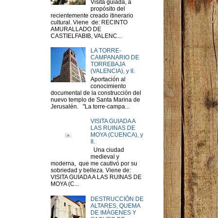
Visita guiada, a
propósito del
recientemente creado itinerario
cultural. Viene de: RECINTO
AMURALLADO DE
CASTIELFABIB, VALENC...
LA TORRE-
CAMPANARIO DE
TORREBAJA
(VALENCIA), y II.
Aportación al
conocimiento
documental de la construcción del
nuevo templo de Santa Marina de
Jerusalén. "La torre-campa...
VISITA GUIADA A
LAS RUINAS DE
MOYA (CUENCA), y
II.
Una ciudad
medieval y
moderna, que me cautivó por su
sobriedad y belleza. Viene de:
VISITA GUIADA A LAS RUINAS DE
MOYA (C...
DESTRUCCIÓN DE
ALTARES, QUEMA
DE IMÁGENES Y