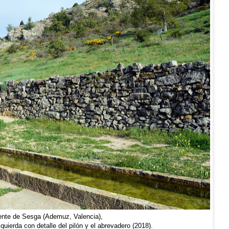
nte de Sesga (Ademuz, Valencia),
izquierda con detalle del pilón y el abrevadero (2018).