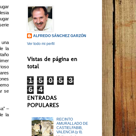
lugar
lesia
lugar
serie
ALFREDO SÁNCHEZ GARZÓN
e una
Ver todo mi perfil
de la
ntaño
Vistas de página en
imer
total
rioso
lares
1
5
0
5
3
iones
tremo
6
4
ar se
ENTRADAS
POPULARES
sa” –
de la
RECINTO
AMURALLADO DE
CASTIELFABIB,
VALENCIA (y II).