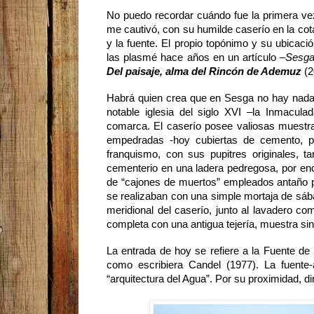
No puedo recordar cuándo fue la primera vez
me cautivó, con su humilde caserío en la cota 
y la fuente. El propio topónimo y su ubicaci
las plasmé hace años en un artículo –
Sesga
Del paisaje, alma del Rincón de Ademuz
(2
Habrá quien crea que en Sesga no hay nada 
notable iglesia del siglo XVI –la Inmacul
comarca. El caserío posee valiosas muestras
empedradas -hoy cubiertas de cemento, pe
franquismo, con sus pupitres originales, 
cementerio en una ladera pedregosa, por en
de “cajones de muertos” empleados antaño p
se realizaban con una simple mortaja de sába
meridional del caserío, junto al lavadero c
completa con una antigua tejería, muestra singu
La entrada de hoy se refiere a la Fuente de 
como escribiera Candel (1977). La fuente-
“arquitectura del Agua”. Por su proximidad, dir