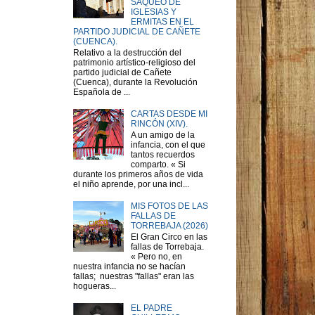
SAQUEO DE
IGLESIAS Y
ERMITAS EN EL
PARTIDO JUDICIAL DE CAÑETE
(CUENCA).
Relativo a la destrucción del
patrimonio artístico-religioso del
partido judicial de Cañete
(Cuenca), durante la Revolución
Española de ...
CARTAS DESDE MI
RINCÓN (XIV).
A un amigo de la
infancia, con el que
tantos recuerdos
comparto. « Si
durante los primeros años de vida
el niño aprende, por una incl...
MIS FOTOS DE LAS
FALLAS DE
TORREBAJA (2026)
El Gran Circo en las
fallas de Torrebaja.
« Pero no, en
nuestra infancia no se hacían
fallas; nuestras "fallas" eran las
hogueras...
EL PADRE