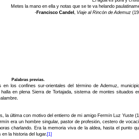
“El agua es pura y crista
Metes la mano en ella y notas que se te va helando paulatinam
-
Francisco Candel
,
Viaje al Rincón de Ademuz
(19
Palabras previas.
en los confines sur-orientales del término de Ademuz, municipi
alla en plena Sierra de Tortajada, sistema de montes situados e
valambre.
, la última con motivo del entierro de mi amigo Fermín Luz Yuste (
ermín era un hombre singular, pastor de profesión, cestero de vocac
oras charlando. Era la memoria viva de la aldea, hasta el punto q
 la historia del lugar.
[1]