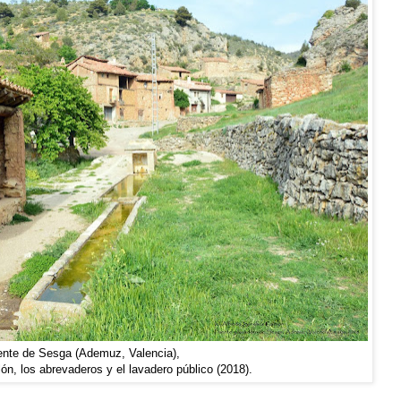
nte de Sesga (Ademuz, Valencia),
ilón, los abrevaderos y el lavadero público (2018).