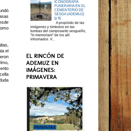
ICONOGRAFIA
FUNERARIA EN EL
CEMENTERIO DE
fundó
SESGA (ADEMUZ)
casas
[y II].
desde
A propósito de las
imágenes y símbolos en las
 como
tumbas del camposanto sesgueño,
"in memoriam" de los allí
inhumados. V...
ltas,
ta el
EL RINCÓN DE
ieron
ADEMUZ EN
Olmo,
ento
IMÁGENES:
cella
PRIMAVERA
 duda