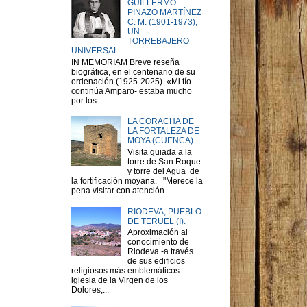
GUILLERMO
PINAZO MARTÍNEZ
C. M. (1901-1973),
UN
TORREBAJERO
UNIVERSAL.
IN MEMORIAM Breve reseña
biográfica, en el centenario de su
ordenación (1925-2025). «Mi tío -
continúa Amparo- estaba mucho
por los ...
LA CORACHA DE
LA FORTALEZA DE
MOYA (CUENCA).
Visita guiada a la
torre de San Roque
y torre del Agua de
la fortificación moyana. "Merece la
pena visitar con atención...
RIODEVA, PUEBLO
DE TERUEL (I).
Aproximación al
conocimiento de
Riodeva -a través
de sus edificios
religiosos más emblemáticos-:
iglesia de la Virgen de los
Dolores,...