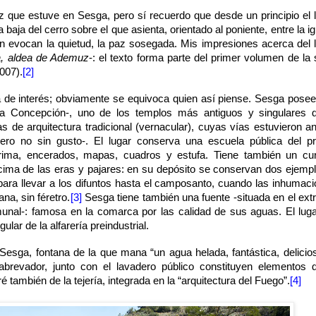
 que estuve en Sesga, pero sí recuerdo que desde un principio el 
baja del cerro sobre el que asienta, orientado al poniente, entre la ig
ón evocan la quietud, la paz sosegada. Mis impresiones acerca del 
, aldea de Ademuz
-: el texto forma parte del primer volumen de la 
007).
[2]
de interés; obviamente se equivoca quien así piense. Sesga pose
ada Concepción-, uno de los templos más antiguos y singulares 
 de arquitectura tradicional (vernacular), cuyas vías estuvieron a
ro no sin gusto-. El lugar conserva una escuela pública del pr
tarima, encerados, mapas, cuadros y estufa. Tiene también un cu
cima de las eras y pajares: en su depósito se conservan dos ejemp
ara llevar a los difuntos hasta el camposanto, cuando las inhumac
na, sin féretro.
[3]
Sesga tiene también una fuente -situada en el ex
omunal-: famosa en la comarca por las calidad de sus aguas. El lug
lar de la alfarería preindustrial.
Sesga, fontana de la que mana “un agua helada, fantástica, delicio
abrevador, junto con el lavadero público constituyen elementos 
é también de la tejería, integrada en la “arquitectura del Fuego”.
[4]