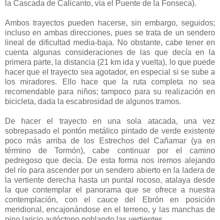
la Cascada de Calicanto, vía el Puente de la Fonseca).
Ambos trayectos pueden hacerse, sin embargo, seguidos;
incluso en ambas direcciones, pues se trata de un sendero
lineal de dificultad media-baja. No obstante, cabe tener en
cuenta algunas consideraciones de las que decía en la
primera parte, la distancia (21 km ida y vuelta), lo que puede
hacer que el trayecto sea agotador, en especial si se sube a
los miradores. Ello hace que la ruta completa no sea
recomendable para niños; tampoco para su realización en
bicicleta, dada la escabrosidad de algunos tramos.
De hacer el trayecto en una sola atacada, una vez
sobrepasado el pontón metálico pintado de verde existente
poco más arriba de los Estrechos del Cañamar (ya en
término de Tormón), cabe continuar por el camino
pedregoso que decía. De esta forma nos iremos alejando
del río para ascender por un sendero abierto en la ladera de
la vertiente derecha hasta un puntal rocoso, atalaya desde
la que contemplar el panorama que se ofrece a nuestra
contemplación, con el cauce del Ebrón en posición
meridional, encajonándose en el terreno, y las manchas de
pino laricio autóctono poblando las vertientes.