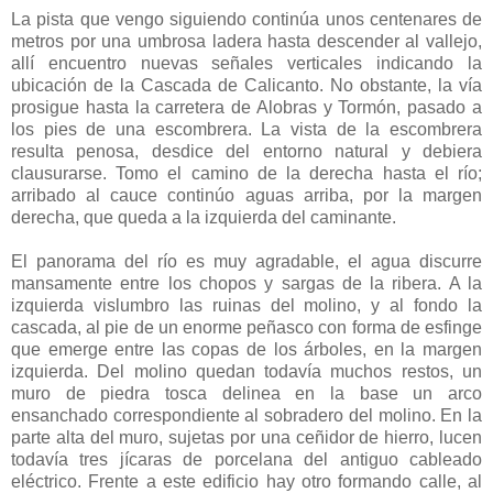
La pista que vengo siguiendo continúa unos centenares de
metros por una umbrosa ladera hasta descender al vallejo,
allí encuentro nuevas señales verticales indicando la
ubicación de la Cascada de Calicanto. No obstante, la vía
prosigue hasta la carretera de Alobras y Tormón, pasado a
los pies de una escombrera. La vista de la escombrera
resulta penosa, desdice del entorno natural y debiera
clausurarse. Tomo el camino de la derecha hasta el río;
arribado al cauce continúo aguas arriba, por la margen
derecha, que queda a la izquierda del caminante.
El panorama del río es muy agradable, el agua discurre
mansamente entre los chopos y sargas de la ribera. A la
izquierda vislumbro las ruinas del molino, y al fondo la
cascada, al pie de un enorme peñasco con forma de esfinge
que emerge entre las copas de los árboles, en la margen
izquierda. Del molino quedan todavía muchos restos, un
muro de piedra tosca delinea en la base un arco
ensanchado correspondiente al sobradero del molino. En la
parte alta del muro, sujetas por una ceñidor de hierro, lucen
todavía tres jícaras de porcelana del antiguo cableado
eléctrico. Frente a este edificio hay otro formando calle, al