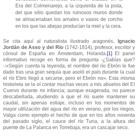
Era del Colmenarejo, a la izquierda de la pista,
del que sólo quedan los ruinosos muros donde
se almacenaban los arnales o vasos de corcho
en los que las abejas producían la miel y la cera.
Se cita aquí al naturalista ilustrado aragonés,
Ignacio
Jordán de Asso y del Río
(1742-1814), profesor, escritor y
cónsul de España en Ámsterdam, Holanda.
[1]
El panel
informativo recoge en forma de pregunta -¿Sabías que?
-:«Según cuenta la leyenda, el nombre del río Ebrón le fue
dado tras una gran sequía que asoló el país durante la cual
el río Ebro llegó a secarse, pero el Ebrón no». Esta misma
historieta se la oí contar muchas veces a mis abuelos del El
Cuervo durante mi infancia; aunque exagerada, no parece
descabellada, aludiendo a que el río suele mantener su
caudal, sin apenas estiaje, incluso en los momentos de
mayor utilización del agua del río en verano, por los riegos.
Valga como ejemplo el hecho de que en los años noventa
del pasado siglo, el cauce del río Turia, a la altura del
puente de La Palanca en Torrebaja, era un cascajar seco.