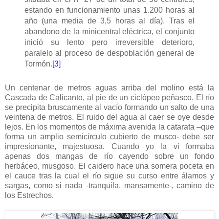
estando en funcionamiento unas 1.200 horas al
año (una media de 3,5 horas al día). Tras el
abandono de la minicentral eléctrica, el conjunto
inició su lento pero irreversible deterioro,
paralelo al proceso de despoblación general de
Tormón.
[3]
Un centenar de metros aguas arriba del molino está la
Cascada de Calicanto, al pie de un ciclópeo peñasco. El río
se precipita bruscamente al vacío formando un salto de una
veintena de metros. El ruido del agua al caer se oye desde
lejos. En los momentos de máxima avenida la catarata –que
forma un amplio semicírculo cubierto de musco- debe ser
impresionante, majestuosa. Cuando yo la vi formaba
apenas dos mangas de río cayendo sobre un fondo
herbáceo, musgoso. El caidero hace una somera poceta en
el cauce tras la cual el río sigue su curso entre álamos y
sargas, como si nada -tranquila, mansamente-, camino de
los Estrechos.