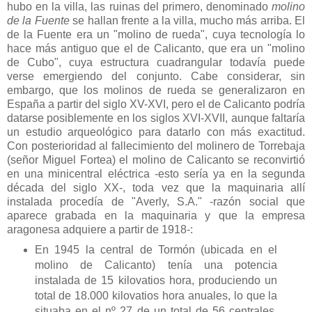
hubo en la villa, las ruinas del primero, denominado
molino
de la Fuente
se hallan frente a la villa, mucho más arriba. El
de la Fuente era un "molino de rueda", cuya tecnología lo
hace más antiguo que el de Calicanto, que era un "molino
de Cubo", cuya estructura cuadrangular todavía puede
verse emergiendo del conjunto. Cabe considerar, sin
embargo, que los molinos de rueda se generalizaron en
España a partir del siglo XV-XVI, pero el de Calicanto podría
datarse posiblemente en los siglos XVI-XVII, aunque faltaría
un estudio arqueológico para datarlo con más exactitud.
Con posterioridad al fallecimiento del molinero de Torrebaja
(señor Miguel Fortea) el molino de Calicanto se reconvirtió
en una minicentral eléctrica -esto sería ya en la segunda
década del siglo XX-, toda vez que la maquinaria allí
instalada procedía de "Averly, S.A." -razón social que
aparece grabada en la maquinaria y que la empresa
aragonesa adquiere a partir de 1918-:
En 1945 la central de Tormón (ubicada en el
molino de Calicanto) tenía una potencia
instalada de 15 kilovatios hora, produciendo un
total de 18.000 kilovatios hora anuales, lo que la
situaba en el nº 27 de un total de 56 centrales,