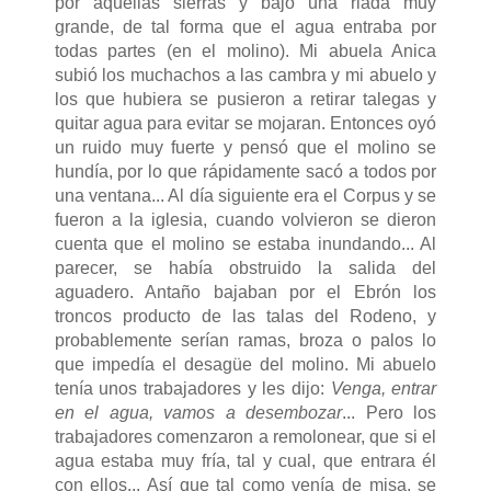
por aquellas sierras y bajó una riada muy
grande, de tal forma que el agua entraba por
todas partes (en el molino). Mi abuela Anica
subió los muchachos a las cambra y mi abuelo y
los que hubiera se pusieron a retirar talegas y
quitar agua para evitar se mojaran. Entonces oyó
un ruido muy fuerte y pensó que el molino se
hundía, por lo que rápidamente sacó a todos por
una ventana... Al día siguiente era el Corpus y se
fueron a la iglesia, cuando volvieron se dieron
cuenta que el molino se estaba inundando... Al
parecer, se había obstruido la salida del
aguadero. Antaño bajaban por el Ebrón los
troncos producto de las talas del Rodeno, y
probablemente serían ramas, broza o palos lo
que impedía el desagüe del molino. Mi abuelo
tenía unos trabajadores y les dijo:
Venga, entrar
en el agua, vamos a desembozar
... Pero los
trabajadores comenzaron a remolonear, que si el
agua estaba muy fría, tal y cual, que entrara él
con ellos... Así que tal como venía de misa, se