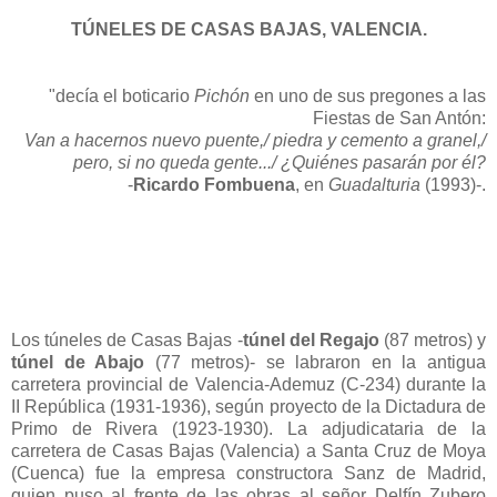
TÚNELES DE CASAS BAJAS, VALENCIA.
"decía el boticario
Pichón
en uno de sus pregones a las
Fiestas de San Antón:
Van a hacernos nuevo puente,/
piedra y cemento a granel,/
pero, si no queda gente.../
¿Quiénes pasarán por él?
-
Ricardo Fombuena
, en
Guadalturia
(1993)-.
Los túneles de Casas Bajas -
túnel del Regajo
(87 metros) y
túnel de Abajo
(77 metros)- se labraron en la antigua
carretera provincial de Valencia-Ademuz (C-234) durante la
II República (1931-1936), según proyecto de la Dictadura de
Primo de Rivera (1923-1930). La adjudicataria de la
carretera de Casas Bajas (Valencia) a Santa Cruz de Moya
(Cuenca) fue la empresa constructora Sanz de Madrid,
quien puso al frente de las obras al señor Delfín Zubero