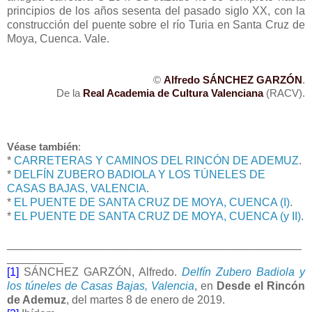
principios de los años sesenta del pasado siglo XX, con la
construcción del puente sobre el río Turia en Santa Cruz de
Moya, Cuenca. Vale.
©
Alfredo SÁNCHEZ GARZÓN
.
De la
Real Academia de Cultura Valenciana
(RACV).
Véase también
:
*
CARRETERAS Y CAMINOS DEL RINCÓN DE ADEMUZ
.
*
DELFÍN ZUBERO BADIOLA Y LOS TÚNELES DE
CASAS BAJAS, VALENCIA
.
*
EL PUENTE DE SANTA CRUZ DE MOYA, CUENCA (I)
.
*
EL PUENTE DE SANTA CRUZ DE MOYA, CUENCA (y II)
.
_______________________________________________
_________
[1]
SÁNCHEZ GARZÓN, Alfredo.
Delfín Zubero Badiola y
los túneles de Casas Bajas, Valencia
, en
Desde el Rincón
de Ademuz
, del martes 8 de enero de 2019.