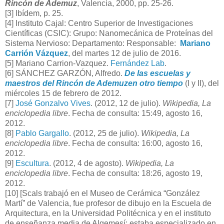
Rincón de Ademuz
, Valencia, 2000, pp. 25-26.
[3]
Ibídem, p. 25.
[4]
Instituto Cajal: Centro Superior de Investigaciones
Científicas (CSIC): Grupo: Nanomecánica de Proteínas del
Sistema Nervioso: Departamento: Responsable:
Mariano
Carrión Vázquez
, del martes 12 de julio de 2016.
[5]
Mariano Carrion-Vazquez.
Fernández Lab
.
[6]
SÁNCHEZ GARZÓN, Alfredo.
De las escuelas y
maestros del Rincón de Ademuzen otro tiempo
(I y II), del
miércoles 15 de febrero de 2012.
[7]
José Gonzalvo Vives
. (2012, 12 de julio).
Wikipedia, La
enciclopedia libre
. Fecha de consulta: 15:49, agosto 16,
2012.
[8]
Pablo Gargallo
. (2012, 25 de julio).
Wikipedia, La
enciclopedia libre
. Fecha de consulta: 16:00, agosto 16,
2012.
[9]
Escultura
. (2012, 4 de agosto).
Wikipedia, La
enciclopedia libre
. Fecha de consulta: 18:26, agosto 19,
2012.
[10]
[
Scals trabajó en el Museo de Cerámica “González
Martí” de Valencia, fue profesor de dibujo en la Escuela de
Arquitectura, en la Universidad Politécnica y en el instituto
de enseñanza media de Algemesí; estaba especializado en