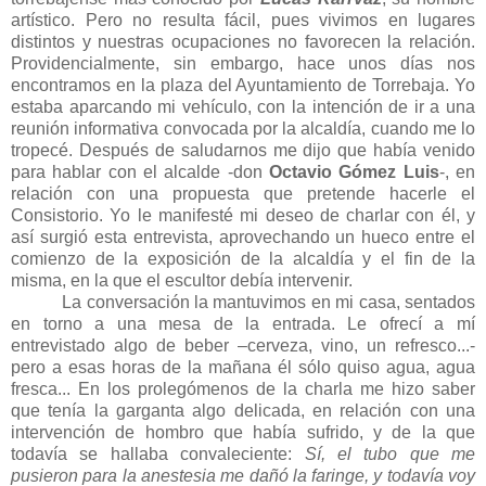
artístico. Pero no resulta fácil, pues vivimos en lugares
distintos y nuestras ocupaciones no favorecen la relación.
Providencialmente, sin embargo, hace unos días nos
encontramos en la plaza del Ayuntamiento de Torrebaja. Yo
estaba aparcando mi vehículo, con la intención de ir a una
reunión informativa convocada por la alcaldía, cuando me lo
tropecé. Después de saludarnos me dijo que había venido
para hablar con el alcalde -don
Octavio Gómez Luis
-, en
relación con una propuesta que pretende hacerle el
Consistorio. Yo le manifesté mi deseo de charlar con él, y
así surgió esta entrevista, aprovechando un hueco entre el
comienzo de la exposición de la alcaldía y el fin de la
misma, en la que el escultor debía intervenir.
La conversación la mantuvimos en mi casa, sentados
en torno a una mesa de la entrada. Le ofrecí a mí
entrevistado algo de beber –cerveza, vino, un refresco...-
pero a esas horas de la mañana él sólo quiso agua, agua
fresca... En los prolegómenos de la charla me hizo saber
que tenía la garganta algo delicada, en relación con una
intervención de hombro que había sufrido, y de la que
todavía se hallaba convaleciente:
Sí, el tubo que me
pusieron para la anestesia me dañó la faringe, y todavía voy