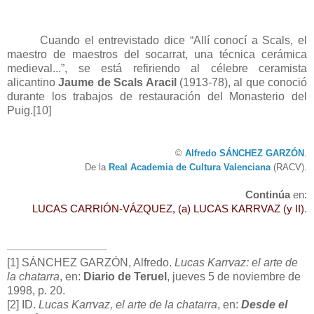
Cuando el entrevistado dice “Allí conocí a Scals, el
maestro de maestros del socarrat, una técnica cerámica
medieval...”, se está refiriendo al célebre ceramista
alicantino
Jaume de Scals Aracil
(1913-78), al que conoció
durante los trabajos de restauración del Monasterio del
Puig.
[10]
©
Alfredo SÁNCHEZ GARZÓN
.
De la
Real Academia de Cultura Valenciana
(RACV).
Continúa
en:
LUCAS CARRIÓN-VÁZQUEZ, (a) LUCAS KARRVAZ (y II)
.
[1]
SÁNCHEZ GARZÓN, Alfredo.
Lucas Karrvaz: el arte de
la chatarra
, en:
Diario de Teruel
, jueves 5 de noviembre de
1998, p. 20.
[2]
ID.
Lucas Karrvaz, el arte de la chatarra
, en:
Desde el