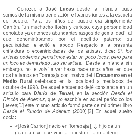
Conozco a
José Lucas
desde la infancia, pues
somos de la misma generación e íbamos juntos a la escuela
del pueblo. Para los niños del pueblo era simplemente
Carrión, “un muchacho llorón y curioso, cuya personalidad
denotaba ya entonces abundantes rasgos de genialidad”, al
que denominábamos por el apellido paterno; su
peculiaridad le evitó el apodo.
Respecto a la presunta
chifaldura o excentricidades de los artistas, dice
:
Sí, los
artistas podemos permitirnos estar un poco locos, pero para
un loco es demasiado lujo ser artista
...
Desde la infancia, sin
embargo, no le volví a ver hasta hace unos años, en que
nos hallamos en Torrebaja con motivo del
I Encuentro en el
Medio Rural
celebrado en la localidad a mediados de
octubre de 1998. De aquel encuentro dejé constancia en un
artículo para
Diario de Teruel
, en la sección
Desde el
Rincón de Ademuz
, que yo escribía en aquel periódico los
jueves;
[1]
este mismo artículo formó parte de mi primer libro
Desde el Rincón de Ademuz
(2000).
[2]
En aquél suelto
decía:
<[José Carrión] nació en Torrebaja [...], hijo de un
guardia civil que vino al puesto el año anterior.