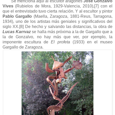
Se menciona aquí al escultor aragonés
José Gonzalvo
Vives
(Rubielos de Mora, 1929-Valencia, 2010),
[7]
con el
que
el entrevistado
tuvo cierta relación. Y al escultor y pintor
Pablo Gargallo
(Maella, Zaragoza, 1881-Reus, Tarragona,
1934), uno de los artistas más geniales y significativos del
siglo XX.
[8]
De hecho y salvando las distancias, la obra de
Lucas Karrvaz
se halla más próxima a la de Gargallo que a
la de Gonzalvo, no hay más que ver, por ejemplo, la
imponente escultura de
El profeta
(1933) en el museo
Gargallo de Zaragoza.