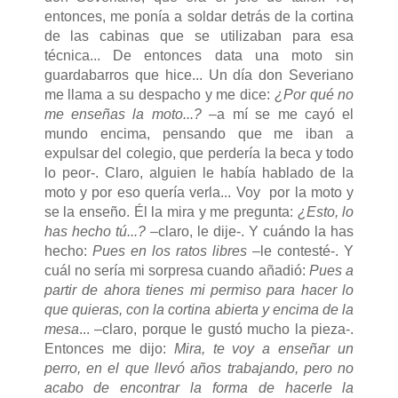
entonces, me ponía a soldar detrás de la cortina
de las cabinas que se utilizaban para esa
técnica... De entonces data una moto sin
guardabarros que hice... Un día don Severiano
me llama a su despacho y me dice:
¿Por qué no
me enseñas la moto...?
–a mí se me cayó el
mundo encima, pensando que me iban a
expulsar del colegio, que perdería la beca y todo
lo peor-. Claro, alguien le había hablado de la
moto y por eso quería verla... Voy por la moto y
se la enseño. Él la mira y me pregunta:
¿Esto, lo
has hecho tú...?
–claro, le dije-. Y cuándo la has
hecho:
Pues en los ratos libres
–le contesté-. Y
cuál no sería mi sorpresa cuando añadió:
Pues a
partir de ahora tienes mi permiso para hacer lo
que quieras, con la cortina abierta y encima de la
mesa
... –claro, porque le gustó mucho la pieza-.
Entonces me dijo:
Mira, te voy a enseñar un
perro, en el que llevó años trabajando, pero no
acabo de encontrar la forma de hacerle la