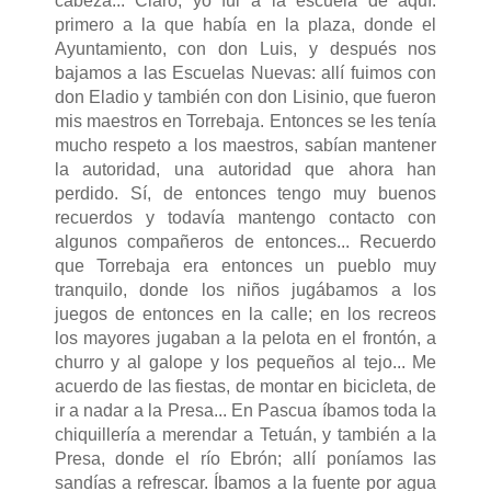
cabeza... Claro, yo fui a la escuela de aquí:
primero a la que había en la plaza, donde el
Ayuntamiento, con don Luis, y después nos
bajamos a las Escuelas Nuevas: allí fuimos con
don Eladio y también con don Lisinio, que fueron
mis maestros en Torrebaja. Entonces se les tenía
mucho respeto a los maestros, sabían mantener
la autoridad, una autoridad que ahora han
perdido. Sí, de entonces tengo muy buenos
recuerdos y todavía mantengo contacto con
algunos compañeros de entonces... Recuerdo
que Torrebaja era entonces un pueblo muy
tranquilo, donde los niños jugábamos a los
juegos de entonces en la calle; en los recreos
los mayores jugaban a la pelota en el frontón, a
churro y al galope y los pequeños al tejo... Me
acuerdo de las fiestas, de montar en bicicleta, de
ir a nadar a la Presa... En Pascua íbamos toda la
chiquillería a merendar a Tetuán, y también a la
Presa, donde el río Ebrón; allí poníamos las
sandías a refrescar. Íbamos a la fuente por agua