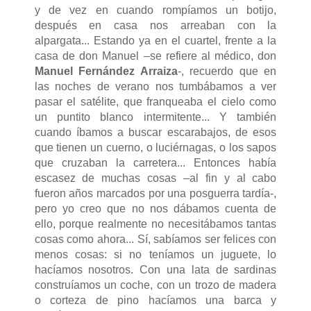
y de vez en cuando rompíamos un botijo,
después en casa nos arreaban con la
alpargata... Estando ya en el cuartel, frente a la
casa de don Manuel –se refiere al médico, don
Manuel Fernández Arraiza
-, recuerdo que en
las noches de verano nos tumbábamos a ver
pasar el satélite, que franqueaba el cielo como
un puntito blanco intermitente... Y también
cuando íbamos a buscar escarabajos, de esos
que tienen un cuerno, o luciérnagas, o los sapos
que cruzaban la carretera... Entonces había
escasez de muchas cosas –al fin y al cabo
fueron años marcados por una posguerra tardía-,
pero yo creo que no nos dábamos cuenta de
ello, porque realmente no necesitábamos tantas
cosas como ahora... Sí, sabíamos ser felices con
menos cosas: si no teníamos un juguete, lo
hacíamos nosotros. Con una lata de sardinas
construíamos un coche, con un trozo de madera
o corteza de pino hacíamos una barca y