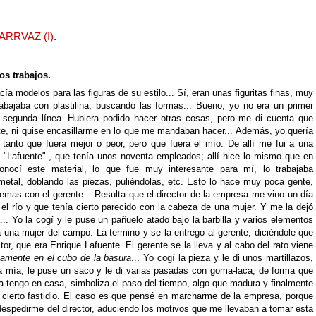
RRVAZ (I)
.
os trabajos.
ía modelos para las figuras de su estilo... Sí, eran unas figuritas finas, muy
rabajaba con plastilina, buscando las formas... Bueno, yo no era un primer
 segunda línea. Hubiera podido hacer otras cosas, pero me di cuenta que
nte, ni quise encasillarme en lo que me mandaban hacer... Además, yo quería
 tanto que fuera mejor o peor, pero que fuera el mío. De allí me fui a una
–"Lafuente"-, que tenía unos noventa empleados; allí hice lo mismo que en
conocí este material, lo que fue muy interesante para mí, lo trabajaba
 metal, doblando las piezas, puliéndolas, etc. Esto lo hace muy poca gente,
lemas con el gerente... Resulta que el director de la empresa me vino un día
el río y que tenía cierto parecido con la cabeza de una mujer. Y me la dejó
... Yo la cogí y le puse un pañuelo atado bajo la barbilla y varios elementos
 una mujer del campo. La termino y se la entrego al gerente, diciéndole que
or, que era Enrique Lafuente. El gerente se la lleva y al cabo del rato viene
amente en el cubo de la basura
... Yo cogí la pieza y le di unos martillazos,
ra mía, le puse un saco y le di varias pasadas con goma-laca, de forma que
 la tengo en casa, simboliza el paso del tiempo, algo que madura y finalmente
 cierto fastidio. El caso es que pensé en marcharme de la empresa, porque
despedirme del director, aduciendo los motivos que me llevaban a tomar esta