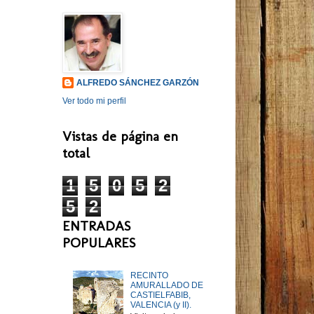
ALFREDO SÁNCHEZ GARZÓN
Ver todo mi perfil
Vistas de página en
total
1
5
0
5
2
5
2
ENTRADAS
POPULARES
RECINTO
AMURALLADO DE
CASTIELFABIB,
VALENCIA (y II).