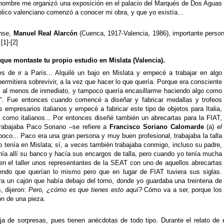
hombre me organizó una exposición en el palacio del Marqués de Dos Aguas
blico valenciano comenzó a conocer mi obra, y que yo existía...
ense,
Manuel Real Alarcón
(Cuenca, 1917-Valencia, 1986), importante person
.
[1]
-
[2]
que montaste tu propio estudio en Mislata (Valencia).
s de ir a París... Alquilé un bajo en Mislata y empecé a trabajar en algo
rmitiera sobrevivir, a la vez que hacer lo que quería. Porque era consciente
, al menos de inmediato, y tampoco quería encasillarme haciendo algo como
e". Fue entonces cuando comencé a diseñar y fabricar medallas y trofeos
 empresarios italianos y empecé a fabricar este tipo de objetos para Italia,
 como italianos... Por entonces diseñé también un abrecartas para la FIAT,
rabajaba Paco Soriano –se refiere a
Francisco Soriano Calomarde
(a)
el
 poco... Paco era una gran persona y muy buen profesional, trabajaba la talla
o tenía en Mislata; sí, a veces también trabajaba conmigo, incluso su padre,
enía allí su banco y hacía sus encargos de talla, pero cuando yo tenía mucha
n el taller unos representantes de la SEAT con uno de aquellos abrecartas
iendo que querían lo mismo pero que en lugar de FIAT tuviera sus siglas.
ra un cajón que había debajo del torno, donde yo guardaba una treintena de
s, dijeron:
Pero, ¿cómo es que tienes esto aquí?
Cómo va a ser, porque los
on de una pieza.
a de sorpresas, pues tienen anécdotas de todo tipo. Durante el relato de 