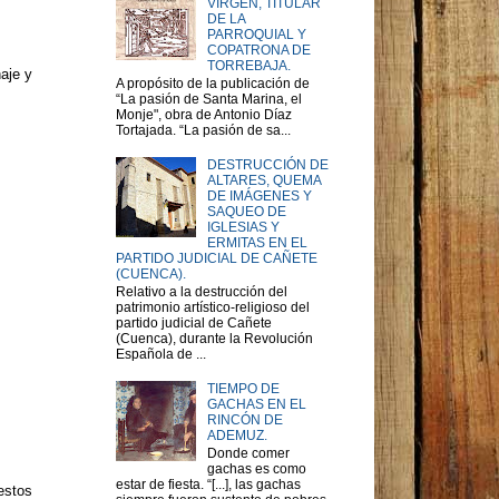
VIRGEN, TITULAR
DE LA
PARROQUIAL Y
COPATRONA DE
TORREBAJA.
aje y
A propósito de la publicación de
“La pasión de Santa Marina, el
Monje", obra de Antonio Díaz
Tortajada. “La pasión de sa...
DESTRUCCIÓN DE
ALTARES, QUEMA
DE IMÁGENES Y
SAQUEO DE
IGLESIAS Y
ERMITAS EN EL
PARTIDO JUDICIAL DE CAÑETE
(CUENCA).
Relativo a la destrucción del
patrimonio artístico-religioso del
partido judicial de Cañete
(Cuenca), durante la Revolución
Española de ...
TIEMPO DE
GACHAS EN EL
RINCÓN DE
ADEMUZ.
Donde comer
gachas es como
estar de fiesta. “[...], las gachas
estos