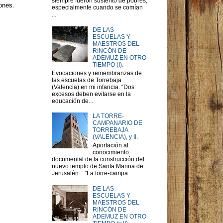
siempre fueron sustento de pobres,
ones.
especialmente cuando se comían
...
DE LAS
ESCUELAS Y
MAESTROS DEL
RINCÓN DE
ADEMUZ EN OTRO
TIEMPO (I).
Evocaciones y remembranzas de
las escuelas de Torrebaja
(Valencia) en mi infancia. “Dos
excesos deben evitarse en la
educación de...
LA TORRE-
CAMPANARIO DE
TORREBAJA
(VALENCIA), y II.
Aportación al
conocimiento
documental de la construcción del
nuevo templo de Santa Marina de
Jerusalén. "La torre-campa...
DE LAS
ESCUELAS Y
MAESTROS DEL
RINCÓN DE
ADEMUZ EN OTRO