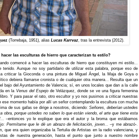
quez
(Torrebaja, 1951), alias
Lucas Karrvaz
, tras la entrevista (2012).
cer las esculturas de hierro que caracterizan tu estilo?
do comencé a hacer las esculturas de hierro que constituyen mi estilo...
 tenido. Aunque no soy partidario de utilizar esta palabra, porque eso de
n a criticar la Gioconda o una pintura de Miguel Ángel, la Maja de Goya o
ítico debiera llamarse cronista o de cualquier otra manera... Resulta que un
el bajo del Ayuntamiento de Valencia; sí, en unos locales que dan a la calle
ada en la
Venus del Espejo
de Velázquez, donde se ve una figura femenina
ibro. Y para pasar el rato, otro escultor y yo nos pusimos a criticar nuestras
n ese momento había por allí un señor contemplando la escultura con mucha
cima de sus gafas se dirige a nosotros, diciendo:
Señores, deberían ustedes
a obra, porque ustedes no saben lo que están viendo, el arte que tiene esta
l
... –entonces yo le explique que era el autor y la broma que estábamos
ijo:
Permítame que le dé un abrazo de felicitación, joven
... –y me abrazó-.
 que era quien organizaba la Tertulia de Artistas en la radio valenciana, y
istas de nuestra generación, hasta el punto que junto a nuestro nombre