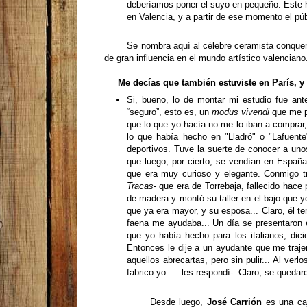
deberíamos poner el suyo en pequeño. Este 
en Valencia, y a partir de ese momento el pú
Se nombra aquí al célebre ceramista conqu
de gran influencia en el mundo artístico valenciano
Me decías que también estuviste en París, y 
Si, bueno, lo de montar mi estudio fue ante
“seguro”, esto es, un
modus vivendi
que me pe
que lo que yo hacía no me lo iban a comprar
lo que había hecho en "Lladró" o "Lafuent
deportivos. Tuve la suerte de conocer a unos
que luego, por cierto, se vendían en España
que era muy curioso y elegante. Conmigo t
Tracas
- que era de Torrebaja, fallecido hace
de madera y montó su taller en el bajo que y
que ya era mayor, y su esposa... Claro, él t
faena me ayudaba... Un día se presentaron e
que yo había hecho para los italianos, dic
Entonces le dije a un ayudante que me traje
aquellos
abrecartas, pero sin pulir... Al verlo
fabrico yo... –les respondí-. Claro, se quedar
Desde luego,
José Carrión
es una caj