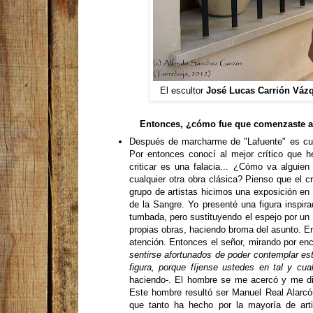
El escultor
José Lucas Carrión Váz
Entonces, ¿cómo fue que comenzaste a ha
Después de marcharme de "Lafuente" es cuan
Por entonces conocí al mejor crítico que he
criticar es una falacia... ¿Cómo va alguie
cualquier otra obra clásica? Pienso que el cr
grupo de artistas hicimos una exposición en 
de la Sangre. Yo presenté una figura inspir
tumbada, pero sustituyendo el espejo por un l
propias obras, haciendo broma del asunto. E
atención. Entonces el señor, mirando por en
sentirse afortunados de poder contemplar est
figura, porque fíjense ustedes en tal y cua
haciendo-. El hombre se me acercó y me d
Este hombre resultó ser Manuel Real Alarcón,
que tanto ha hecho por la mayoría de art