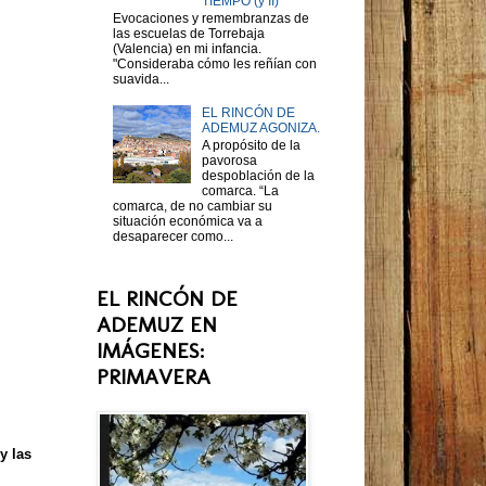
TIEMPO (y II)
Evocaciones y remembranzas de
las escuelas de Torrebaja
(Valencia) en mi infancia.
"Consideraba cómo les reñían con
suavida...
EL RINCÓN DE
ADEMUZ AGONIZA.
A propósito de la
pavorosa
despoblación de la
comarca. “La
comarca, de no cambiar su
situación económica va a
desaparecer como...
EL RINCÓN DE
ADEMUZ EN
IMÁGENES:
PRIMAVERA
y las