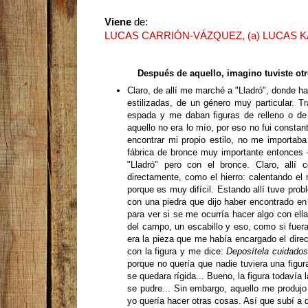
Viene
de:
LUCAS CARRIÓN-VÁZQUEZ, (a) LUCAS KA
Después de aquello, imagino tuviste otr
Claro, de allí me marché a "Lladró", donde hac
estilizadas, de un género muy particular. T
espada y me daban figuras de relleno o de
aquello no era lo mío, por eso no fui consta
encontrar mi propio estilo, no me importaba
fábrica de bronce muy importante entonces 
"Lladró" pero con el bronce. Claro, allí 
directamente, como el hierro: calentando el
porque es muy difícil. Estando allí tuve prob
con una piedra que dijo haber encontrado en 
para ver si se me ocurría hacer algo con ella
del campo, un escabillo y eso, como si fuera
era la pieza que me había encargado el direct
con la figura y me dice:
Deposítela cuidados
porque no quería que nadie tuviera una figu
se quedara rígida... Bueno, la figura todavía
se pudre... Sin embargo, aquello me produjo
yo quería hacer otras cosas. Así que subí a 