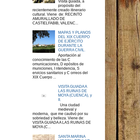
Visita guiada, a
propósito del
recientemente creado itinerario
cultural. Viene de: RECINTO
AMURALLADO DE
CASTIELFABIB, VALENC...
MAPAS Y PLANOS
DEL XIX CUERPO
DE EJÉRCITO
DURANTE LA
GUERRA CIVIL.
Aportación al
conocimiento de las C
omunicaciones, D epósitos de
municiones, I ntendencia, S
ervicios sanitarios y C orreos del
XIX Cuerpo ...
VISITA GUIADA A
LAS RUINAS DE
MOYA (CUENCA), y
II.
Una ciudad
medieval y
moderna, que me cautivó por su
sobriedad y belleza. Viene de:
VISITA GUIADA A LAS RUINAS DE
MOYA (C...
SANTA MARINA