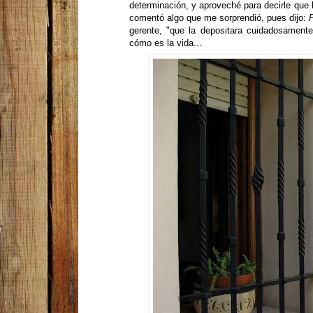
determinación, y aproveché para decirle que
comentó algo que me sorprendió, pues dijo:
P
gerente, "que la depositara cuidadosament
cómo es la vida...