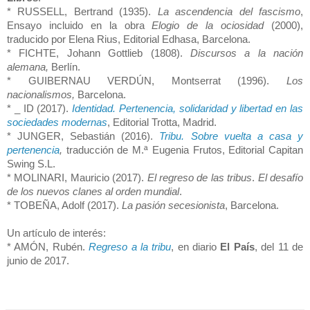
* RUSSELL, Bertrand (1935).
La ascendencia del fascismo
,
Ensayo incluido en la obra
Elogio de la ociosidad
(2000),
traducido por Elena Rius, Editorial Edhasa, Barcelona.
* FICHTE, Johann Gottlieb (1808).
Discursos a la nación
alemana,
Berlín.
* GUIBERNAU VERDÚN, Montserrat (1996).
Los
nacionalismos,
Barcelona.
* _ ID (2017).
Identidad. Pertenencia, solidaridad y libertad en las
sociedades modernas
, Editorial Trotta, Madrid.
* JUNGER, Sebastián (2016).
Tribu. Sobre vuelta a casa y
pertenencia
,
traducción de M.ª Eugenia Frutos, Editorial Capitan
Swing S.L.
* MOLINARI, Mauricio (2017).
El regreso de las tribus
.
El desafío
de los nuevos clanes al orden mundial
.
* TOBEÑA, Adolf (2017).
La pasión secesionista
, Barcelona.
Un artículo de interés:
* AMÓN, Rubén.
Regreso a la tribu
, en diario
El País
, del 11 de
junio de 2017.