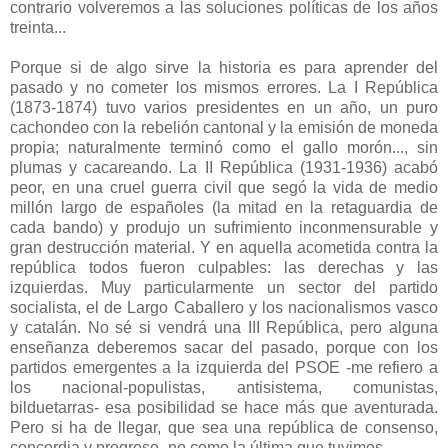
contrario volveremos a las soluciones políticas de los años
treinta...
Porque si de algo sirve la historia es para aprender del
pasado y no cometer los mismos errores. La I República
(1873-1874) tuvo varios presidentes en un año, un puro
cachondeo con la rebelión cantonal y la emisión de moneda
propia; naturalmente terminó como el gallo morón..., sin
plumas y cacareando. La II República (1931-1936) acabó
peor, en una cruel guerra civil que segó la vida de medio
millón largo de españoles (la mitad en la retaguardia de
cada bando) y produjo un sufrimiento inconmensurable y
gran destrucción material. Y en aquella acometida contra la
república todos fueron culpables: las derechas y las
izquierdas. Muy particularmente un sector del partido
socialista, el de Largo Caballero y los nacionalismos vasco
y catalán. No sé si vendrá una III República, pero alguna
enseñanza deberemos sacar del pasado, porque con los
partidos emergentes a la izquierda del PSOE -me refiero a
los nacional-populistas, antisistema, comunistas,
bilduetarras- esa posibilidad se hace más que aventurada.
Pero si ha de llegar, que sea una república de consenso,
concordia y progreso -no como la última que tuvimos.