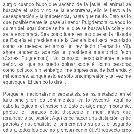
surgió cuando hubo que sacarlo de la jaula, el animal se
buscaba el rabo y no se la encontraba, ello le llevó a la
desesperación y la inapetencia, hasta que murió. Esto es lo
que posiblemente le pase al señor Puigdemont cuando lo
quiten del lugar donde se halla, que se buscará la cola y no
se la encontrará. Sea como fuere, estimo que en la Historia
de España el presidente de la Generalidad será recordado
como se merece: teníamos un rey felón (Fernando VII),
ahora tendremos además un presidente autonómico felón
(Carles Puigdemont). No conozco personalmente a este
señor, así que no puedo opinar sobre él como persona;
como político, sin embargo, me impresiona de fachenda y
milhombres, aunque esto es sólo una impresión y tal vez me
equivoque. El tiempo lo dirá...
Porque el nacionalismo separatista se ha instalado en el
fanatismo y en los sentimientos -en lo visceral-: aquí no
cabe la lógica ni el raciocinio. Esto es algo muy importante,
porque el fanático está dispuesto a morir antes que
renunciar a su pasión. Aquí cabe hacer una distinción entre
patriota y nacionalista: el primero ama su país, el segundo
odia a todos los que no piensan como él. Al respecto creo