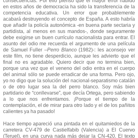
consecuencias. Por ello pienso que el mayor error habido
en estos años de democracia ha sido la transferencia de la
competencia educativa. Un error que probablemente
acabará destruyendo el concepto de España. A esto habría
que añadir la policía autonómica -en buena parte sectaria y
partidista, al menos en sus mandos-, donde seguramente
debe exigirse un buen currículo nacionalista para entrar. El
asunto del odio me recuerda el argumento de una película
de Samuel Fuller –
Perro Blanco
(1982)-: les aconsejo ver
este film, no tiene desperdicio, aunque les advierto que el
final no es agradable. Quiero decir que no termina bien,
porque una vez que el veneno del odio entra en el cuerpo
del animal sólo se puede erradicar de una forma. Pero ojo,
yo no digo que la solución del nacional-separatismo catalán
o de otro lugar sea la del perro blanco. Soy más bien
partidario de “conllevarse”, que decía Ortega, pero sabiendo
a lo que nos enfrentamos. ¡Porque el tiempo de la
contemplación, el de mirar para otro lado y el de los pañitos
calientes ya ha pasado!
Hace tiempo apareció una pintada en el quitamiedos de la
carretera CV-479 de Castielfabib (Valencia) a El Cuervo
(Teruel), en una curva nada más dejar la CN-420. El texto