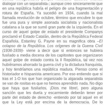
dialogar con un separatista-; aunque creo sinceramente que
en una república habría el peligro de una fragmentación y
rotura de España. Ya sucedió en 1934, cuando la mal
llamada revolución de octubre, término que encubre lo que
fue una pura y simple asonada socialista y nacionalista
catalana a la que se sumó gran parte de la izquierda. En el
curso de aquel golpe de estado el presidente Companys
proclamó el Estado Catalán, dentro de la República Federal
Española. Estanley G. Payne en su magnifica obra –
El
colapso de la República. Los orígenes de la Guerra Civil
(1936-1939)
- viene a decir que si entonces se hubiera
fusilado a media docena de los capitostes que organizaron
aquel golpe de estado contra la II República, tal vez nos
hubiéramos ahorrado la guerra civil y la dictadura franquista,
y hoy tendríamos una república madura. Pienso como el
historiador e hispanista americano. Por eso entiendo que si
tras el 1-O los que han organizado la algarada separatista
se van de rositas es que no hemos aprendido nada. No digo
que haya que fusilarlos, ¡Dios me libre!, pero alguna
sanción que les duela y escarmiente deberán tener por
parte del estado de derecho -entiendo por tal aquel en el
que la Ley está por encima de la democracia. De lo