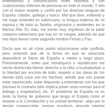
entendernos y comunicarnos entre nosotros y con
cuatrocientos millones de personas en todo el mundo. Y ello
con el mayor respeto y cariño por las diversas lenguas de
España: catalán, gallego y vasco. Mal que bien, entiendo y
me hago entender en valenciano, la lengua materna de mi
esposa y de toda su familia, originarios y residentes en la
Marina Alta. Es más, me siento muy orgulloso de la parte
catalano-valenciana que hay en mi sangre, además de que
mis hijos llevan como segundo nombre Ferran y Pau.
Decía que no sé cómo podrá solucionarse este conflicto,
pero entiendo que de la forma en que se solucione
dependerá el futuro de España a medio y largo plazo.
Personalmente, antes que monárquico o republicano me
siento demócrata liberal: derecho a la vida, a la propiedad, a
la libertad por encima de todo; respeto a las ideas de los
demás (otra cosa son los hechos), admitir que uno puede
estar equivocado, estar dispuesto a entenderse con los que
piensan lo contrario (ello implica poner unas normas para el
diálogo y respetarlas), etc. El problema de España no es
tanto la forma de gobierno que tenga el Estado como el
respeto a la Constitución y su unidad territorial –algo por lo
demás innegociable, porque resultaría absurdo intentar