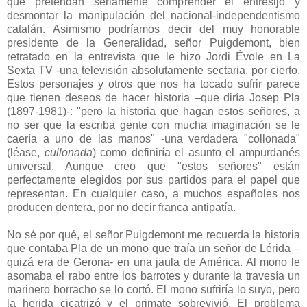
que pretendan seriamente comprender el entresijo y
desmontar la manipulación del nacional-independentismo
catalán. Asimismo podríamos decir del muy honorable
presidente de la Generalidad, señor Puigdemont, bien
retratado en la entrevista que le hizo Jordi Évole en La
Sexta TV -una televisión absolutamente sectaria, por cierto.
Estos personajes y otros que nos ha tocado sufrir parece
que tienen deseos de hacer historia –que diría Josep Pla
(1897-1981)-: "pero la historia que hagan estos señores, a
no ser que la escriba gente con mucha imaginación se le
caería a uno de las manos" -una verdadera "collonada"
(léase,
cullonada
) como definiría el asunto el ampurdanés
universal. Aunque creo que "estos señores" están
perfectamente elegidos por sus partidos para el papel que
representan. En cualquier caso, a muchos españoles nos
producen dentera, por no decir franca antipatía.
No sé por qué, el señor Puigdemont me recuerda la historia
que contaba Pla de un mono que traía un señor de Lérida –
quizá era de Gerona- en una jaula de América. Al mono le
asomaba el rabo entre los barrotes y durante la travesía un
marinero borracho se lo cortó. El mono sufriría lo suyo, pero
la herida cicatrizó y el primate sobrevivió. El problema