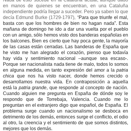
en manos de quienes se encuentran, en una Cataluña
independiente podría llegar a suceder. Pero ya saben lo que
decía Edmund Burke (1729-1797), “
Para que triunfe el mal,
basta con que los hombres de bien no hagan nada”. Esta
mañana de domingo he ido a dar una vuelta por el pueblo
con un amigo, sólo hemos visto dos banderas españolas en
los balcones. Bien es cierto que hay poca gente, la mayoría
de las casas están cerradas. Las banderas de España que
he visto me han alegrado el corazón, pienso que todavía
hay vida y sentimiento nacional –aunque sea escaso-.
Porque ser nacionalista nada tiene de malo, todos lo somos
en alguna medida, en tanto expresión del amor a la
patria
chica
que nos ha visto nacer, donde hemos crecido o
desarrollamos nuestra vida. En contraposición a aquella
está la
patria grande
, que responde al concepto de nación.
Cuando alguien me pregunta en España de dónde soy le
respondo que de Torrebaja, Valencia. Cuando me lo
preguntan en el extranjero digo que español, de España. El
problema surge cuando un nacionalismo se desboca en
detrimento de los demás, entonces surge el conflicto, el odio
al otro, la creencia y el sentimiento de que somos distintos,
mejores que los demás.