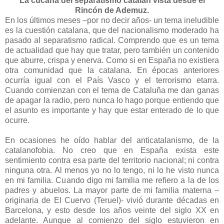
La cucaña del separatismo catalán vista desde el
Rincón de Ademuz.
En los últimos meses –por no decir años- un tema ineludible
es la cuestión catalana, que del nacionalismo moderado ha
pasado al separatismo radical. Comprendo que es un tema
de actualidad que hay que tratar, pero también un contenido
que aburre, crispa y enerva. Como si en España no existiera
otra comunidad que la catalana. En épocas anteriores
ocurría igual con el País Vasco y el terrorismo etarra.
Cuando comienzan con el tema de Cataluña me dan ganas
de apagar la radio, pero nunca lo hago porque entiendo que
el asunto es importante y hay que estar enterado de lo que
ocurre.
En ocasiones he oído hablar del anticatalanismo, de la
catalanofobia. No creo que en España exista este
sentimiento contra esa parte del territorio nacional; ni contra
ninguna otra. Al menos yo no lo tengo, ni lo he visto nunca
en mi familia. Cuando digo mi familia me refiero a la de los
padres y abuelos. La mayor parte de mi familia materna –
originaria de El Cuervo (Teruel)- vivió durante décadas en
Barcelona, y esto desde los años veinte del siglo XX en
adelante. Aunque al comienzo del siglo estuvieron en