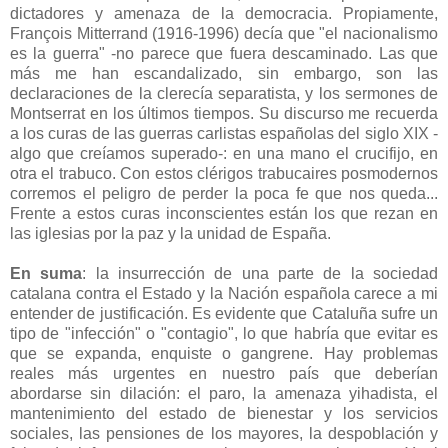
dictadores y amenaza de la democracia. Propiamente,
François Mitterrand (1916-1996) decía que "el nacionalismo
es la guerra" -no parece que fuera descaminado. Las que
más me han escandalizado, sin embargo, son las
declaraciones de la clerecía separatista, y los sermones de
Montserrat en los últimos tiempos. Su discurso me recuerda
a los curas de las guerras carlistas españolas del siglo XIX -
algo que creíamos superado-: en una mano el crucifijo, en
otra el trabuco. Con estos clérigos trabucaires posmodernos
corremos el peligro de perder la poca fe que nos queda...
Frente a estos curas inconscientes están los que rezan en
las iglesias por la paz y la unidad de España.
En suma
: la insurrección de una parte de la sociedad
catalana contra el Estado y la Nación española carece a mi
entender de justificación. Es evidente que Cataluña sufre un
tipo de "infección" o "contagio", lo que habría que evitar es
que se expanda, enquiste o gangrene. Hay problemas
reales más urgentes en nuestro país que deberían
abordarse sin dilación: el paro, la amenaza yihadista, el
mantenimiento del estado de bienestar y los servicios
sociales, las pensiones de los mayores, la despoblación y