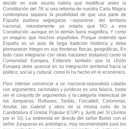
decidir en este asunto habría que modificar antes la
Constitución del 78: si una reforma de nuestra Carta Magna
contemplara siquiera la posibilidad de que una parte de
España pudiera segregarse –separarse- del territorio
nacional, rotundamente yo votaría que NO a esa
Constitución -aunque en lo demás fuera magnífica. Y como
yo imagino que muchos españoles. Porque entiendo que
España es un país de larga tradición histórica y debe
permanecer íntegro en sus fronteras físicas, geográficas. En
todo caso integrarse con otras naciones (estados) como la
Comunidad Europea. Entiendo también que la Unión
Europea debe avanzar en su integración territorial hacia la
político, social y cultural, como lo ha hecho en lo económico.
Pero intentar convencer a un nacional-separatista catalán
con argumentos racionales y jurídicos es una falacia, basta
ver el conjunto de argumentos y la categoría intelectual de
los Junqueras, Rufianes, Tardás, Forcadell, Corominas,
Arrufat, las Gabriel y otros de la misma colla de la
Candidatura d`Unidat Popular (CUP) y
Junts pel Sí
(Juntos
por el Sí). La entrevista en directo del señor Borrel con el
señor Junqueras es antológica, muy recomendable para los