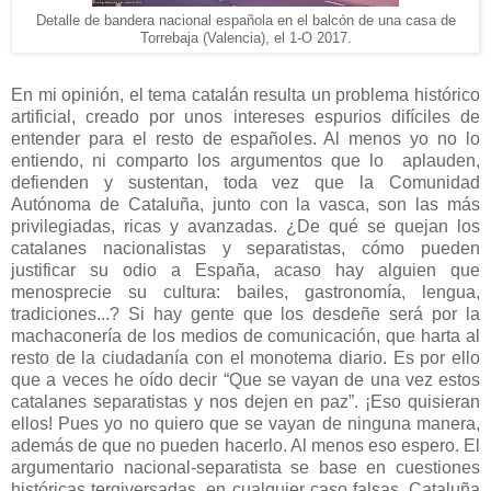
Detalle de bandera nacional española en el balcón de una casa de
Torrebaja (Valencia), el 1-O 2017.
En mi opinión, el tema catalán resulta un problema histórico
artificial, creado por unos intereses espurios difíciles de
entender para el resto de españoles. Al menos yo no lo
entiendo, ni comparto los argumentos que lo aplauden,
defienden y sustentan, toda vez que la Comunidad
Autónoma de Cataluña, junto con la vasca, son las más
privilegiadas, ricas y avanzadas. ¿De qué se quejan los
catalanes nacionalistas y separatistas, cómo pueden
justificar su odio a España, acaso hay alguien que
menosprecie su cultura: bailes, gastronomía, lengua,
tradiciones...? Si hay gente que los desdeñe será por la
machaconería de los medios de comunicación, que harta al
resto de la ciudadanía con el monotema diario. Es por ello
que a veces he oído decir “Que se vayan de una vez estos
catalanes separatistas y nos dejen en paz”. ¡Eso quisieran
ellos! Pues yo no quiero que se vayan de ninguna manera,
además de que no pueden hacerlo. Al menos eso espero. El
argumentario nacional-separatista se base en cuestiones
históricas tergiversadas, en cualquier caso falsas. Cataluña