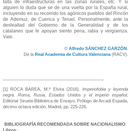
falta de infraestructuras en las zonas rurales, etc. Y si
alguien lo duda que se de una vuelta por la España rural,
incluyendo en su recorrido los agónicos pueblos del Rincón
de Ademuz, de Cuenca y Teruel. Personalmente, ante la
deslealtad del Gobierno de la Generalidad y de los
catalanes que le apoyan siento pena, rabia y vergüenza.
Vale.
©
Alfredo SÁNCHEZ GARZÓN
.
De la
Real Academia de Cultura Valenciana
(RACV).
___________________________________________
[1]
ROCA BAREA, M.ª Elvira (2016).
Imperiofobia y leyenda
negra. Roma, Rusia, Estados Unidos y el imperio español
,
Editorial Siruela-Biblioteca de Ensayo, Prólogo de Arcadi Espada,
décimo octava edición, Madrid, pp. 225-226.
BIBLIOGRAFÍA RECOMENDADA SOBRE NACIONALISMO
.
Libros
: