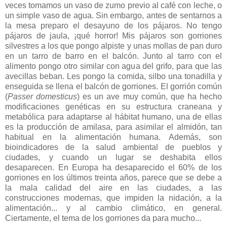
veces tomamos un vaso de zumo previo al café con leche, o
un simple vaso de agua. Sin embargo, antes de sentarnos a
la mesa preparo el desayuno de los pájaros. No tengo
pájaros de jaula, ¡qué horror! Mis pájaros son gorriones
silvestres a los que pongo alpiste y unas mollas de pan duro
en un tarro de barro en el balcón. Junto al tarro con el
alimento pongo otro similar con agua del grifo, para que las
avecillas beban. Les pongo la comida, silbo una tonadilla y
enseguida se llena el balcón de gorriones. El gorrión común
(
Passer domesticus
) es un ave muy común, que ha hecho
modificaciones genéticas en su estructura craneana y
metabólica para adaptarse al hábitat humano, una de ellas
es la producción de amilasa, para asimilar el almidón, tan
habitual en la alimentación humana. Además, son
bioindicadores de la salud ambiental de pueblos y
ciudades, y cuando un lugar se deshabita ellos
desaparecen. En Europa ha desaparecido el 60% de los
gorriones en los últimos treinta años, parece que se debe a
la mala calidad del aire en las ciudades, a las
construcciones modernas, que impiden la nidación, a la
alimentación... y al cambio climático, en general.
Ciertamente, el tema de los gorriones da para mucho...