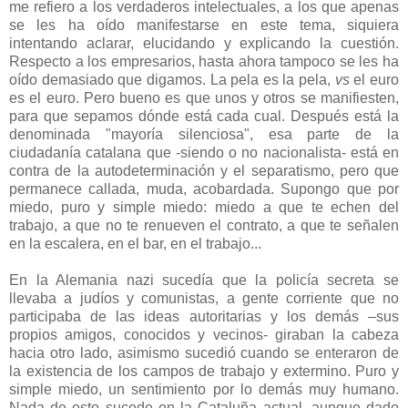
me refiero a los verdaderos intelectuales, a los que apenas
se les ha oído manifestarse en este tema, siquiera
intentando aclarar, elucidando y explicando la cuestión.
Respecto a los empresarios, hasta ahora tampoco se les ha
oído demasiado que digamos. La pela es la pela,
vs
el euro
es el euro. Pero bueno es que unos y otros se manifiesten,
para que sepamos dónde está cada cual. Después está la
denominada "mayoría silenciosa", esa parte de la
ciudadanía catalana que -siendo o no nacionalista- está en
contra de la autodeterminación y el separatismo, pero que
permanece callada, muda, acobardada. Supongo que por
miedo, puro y simple miedo: miedo a que te echen del
trabajo, a que no te renueven el contrato, a que te señalen
en la escalera, en el bar, en el trabajo...
En la Alemania nazi sucedía que la policía secreta se
llevaba a judíos y comunistas, a gente corriente que no
participaba de las ideas autoritarias y los demás –sus
propios amigos, conocidos y vecinos- giraban la cabeza
hacia otro lado, asimismo sucedió cuando se enteraron de
la existencia de los campos de trabajo y extermino. Puro y
simple miedo, un sentimiento por lo demás muy humano.
Nada de esto sucede en la Cataluña actual, aunque dado