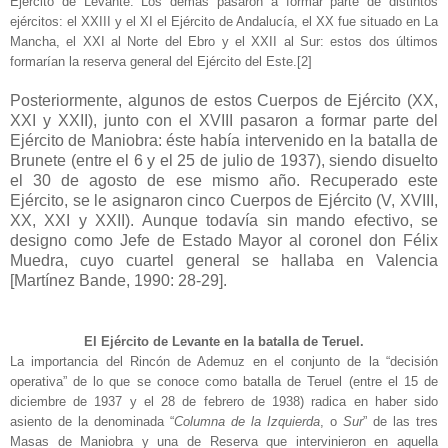
Ejército de Levante. Los demás pasaron a formar parte de distintos
ejércitos: el XXIII y el XI el Ejército de Andalucía, el XX fue situado en La
Mancha, el XXI al Norte del Ebro y el XXII al Sur: estos dos últimos
formarían la reserva general del Ejército del Este.
[2]
Posteriormente, algunos de estos Cuerpos de Ejército (XX,
XXI y XXII), junto con el XVIII pasaron a formar parte del
Ejército de Maniobra: éste había intervenido en la batalla de
Brunete (entre el 6 y el 25 de julio de 1937), siendo disuelto
el 30 de agosto de ese mismo año. Recuperado este
Ejército, se le asignaron cinco Cuerpos de Ejército (V, XVIII,
XX, XXI y XXII). Aunque todavía sin mando efectivo, se
designo como Jefe de Estado Mayor al coronel don Félix
Muedra, cuyo cuartel general se hallaba en Valencia
[Martínez Bande, 1990: 28-29].
El Ejército de Levante en la batalla de Teruel.
La importancia del Rincón de Ademuz en el conjunto de la “decisión
operativa” de lo que se conoce como batalla de Teruel (entre el 15 de
diciembre de 1937 y el 28 de febrero de 1938) radica en haber sido
asiento de la denominada “
Columna de la Izquierda
, o
Sur
” de las tres
Masas de Maniobra y una de Reserva que intervinieron en aquella