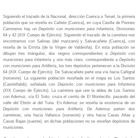
Siguiendo el trazado de la Nacional, dirección Cuenca a Teruel, la primera
población que se reseña es Cañete (Cuenca), en cuya Casilla de Peones
Camineros hay un
Depósito con municiones para Infantería
, Divisiones
64 y 42 (XIX Cuerpo de Ejército). Siguiendo el trazado de la carretera nos
encontramos con Salinas (del manzano) y Salvacañete (Cuenca), con
reseña de la Ermita (de la Virgen de Valdeoña). En esta población se
dibujan tres triángulos, dos negros correspondientes a
Depósito con
municiones para Infantería
y uno más claro, correspondiente a
Depósito
con municiones para Artillería
, los tres depósitos pertenecen a la División
64 (XIX Cuerpo de Ejército). De Salvacañete parte una vía hacia Cañigral
(noroeste). La siguiente población reseñada en el mapa es Los Santos
(Castielfabib), señalada con
Depósito con municiones para Infantería
(XIX Cuerpo de Ejército). La carretera que une la aldea de Los Santos
con Ademuz, vía El Soto, cruza el cerrito de El Montecillo, pasando del
valle del Ebrón al del Turia. En Ademuz se reseña la existencia de un
Depósito con municiones para Artillería
. De Ademuz parten dos
carreteras, una hacia Vallanca (suroeste) y otra hacia Casas Altas y
Casas Bajas (sueste), en dichas poblaciones no se reseñan depósitos de
municiones.