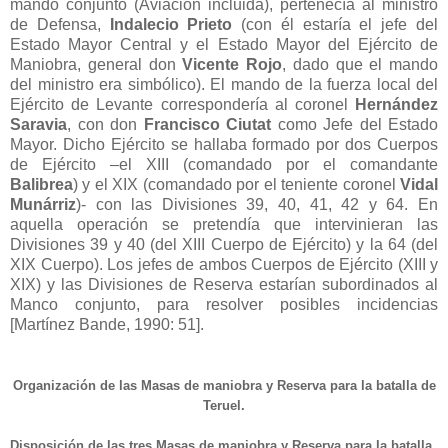
mando conjunto (Aviación incluida), pertenecía al ministro
de Defensa,
Indalecio Prieto
(con él estaría el jefe del
Estado Mayor Central y el Estado Mayor del Ejército de
Maniobra, general don
Vicente Rojo
, dado que el mando
del ministro era simbólico). El mando de la fuerza local del
Ejército de Levante correspondería al coronel
Hernández
Saravia
, con don
Francisco Ciutat
como Jefe del Estado
Mayor. Dicho Ejército se hallaba formado por dos Cuerpos
de Ejército –el XIII (comandado por el comandante
Balibrea
) y el XIX (comandado por el teniente coronel
Vidal
Munárriz
)- con las Divisiones 39, 40, 41, 42 y 64. En
aquella operación se pretendía que intervinieran las
Divisiones 39 y 40 (del XIII Cuerpo de Ejército) y la 64 (del
XIX Cuerpo). Los jefes de ambos Cuerpos de Ejército (XIII y
XIX) y las Divisiones de Reserva estarían subordinados al
Manco conjunto, para resolver posibles incidencias
[Martínez Bande, 1990: 51].
Organización de las Masas de maniobra y Reserva para la batalla de
Teruel.
Disposición de las tres Masas de maniobra y Reserva para la batalla