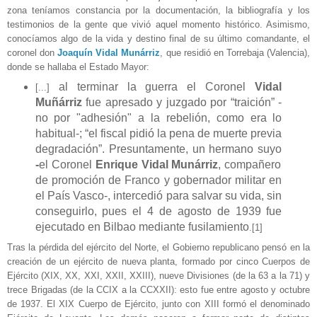
zona teníamos constancia por la documentación, la bibliografía y los
testimonios de la gente que vivió aquel momento histórico. Asimismo,
conocíamos algo de la vida y destino final de su último comandante, el
coronel don
Joaquín Vidal Munárriz
, que residió en Torrebaja (Valencia),
donde se hallaba el Estado Mayor:
al terminar la guerra el Coronel
Vidal
[...]
Muñárriz
fue apresado y juzgado por “traición” -
no por "adhesión" a la rebelión, como era lo
habitual-; “el fiscal pidió la pena de muerte previa
degradación”. Presuntamente, un hermano suyo
-
el Coronel
Enrique Vidal Munárriz
, compañero
de promoción de Franco y gobernador militar en
el País Vasco-, intercedió para salvar su vida, sin
conseguirlo, pues el 4 de agosto de 1939 fue
ejecutado en Bilbao mediante fusilamiento
.
[1]
Tras la pérdida del ejército del Norte, el Gobierno republicano pensó en la
creación de un ejército de nueva planta, formado por cinco Cuerpos de
Ejército (XIX, XX, XXI, XXII, XXIII), nueve Divisiones (de la 63 a la 71) y
trece Brigadas (de la CCIX a la CCXXII): esto fue entre agosto y octubre
de 1937. El XIX Cuerpo de Ejército, junto con XIII formó el denominado