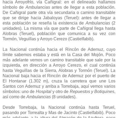
hacia Arroyofrío, vía Cañigral: en el delineado hallamos
símbolo de
Ambulancias
antes de llegar a esta población.
De Cañigral parte otra vía secundaria o camino transitable
que se dirige hacia Jabaloyas (Teruel): antes de llegar a
esta población se reseña la existencia de
Ambulancias
(2
unidades). La misma vía que parte de Cañigral llega hasta
Alobras (Teruel), población que comunica a su vez con
Tormón, Veguillas y Arroyo Cerezo (Castielfabib).
La Nacional continúa hacia el Rincón de Ademuz, cuyo
límite sabemos estaba y está en la Casa del Mojón. Poco
más adelante vemos un camino transitable que sale por la
izquierda, en dirección a Arroyo Cerezo, el cual continúa
hasta Veguillas de la Sierra, Alobras y Tormón (Teruel). La
Nacional baja hacia el Rincón de Ademuz por el puerto de
El Hontanar (1.302 m), cruza la carretera que une Los
Santos con Ademuz y arriba a Torrebaja, aquí vemos varios
símbolos: uno de
Hospital
y otro de
Repuestos y Botiquines
,
así como de
Ambulancias
(8 unidades).
Desde Torrebaja, la Nacional continúa hasta Teruel,
pasando por Torrealta y Mas de Jacinto (Castielfabib). Poco
más adelante, a la altura del Almacén de la Azufrera, nace