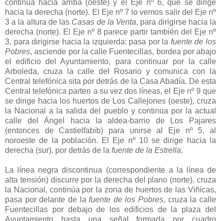
continua hacia arriba (oeste) y el Eje nº 6, que se dirige
hacia la derecha (norte). El Eje nº 7 lo vemos salir del Eje nº
3 a la altura de las
Casas de la Venta
, para dirigirse hacia la
derecha (norte). El Eje nº 8 parece partir también del Eje nº
3, para dirigirse hacia la izquierda: pasa por la
fuente de los
Pobres
, asciende por la calle Fuentecillas, bordea por abajo
el edificio del Ayuntamiento, para continuar por la calle
Arboleda, cruza la calle del Rosario y comunica con la
Central telefónica sita por detrás de la Casa Abadía. De esta
Central telefónica parten a su vez dos líneas, el Eje nº 9 que
se dirige hacia los huertos de Los Callejones (oeste), cruza
la Nacional a la salida del pueblo y continua por la actual
calle del Ángel hacia la aldea-barrio de Los Pajares
(entonces de Castielfabib) para unirse al Eje nº 5, al
noroeste de la población. El Eje nº 10 se dirige hacia la
derecha (sur), por detrás de la
fuente de la Estrella
.
La línea negra discontinua (correspondiente a la línea de
alta tensión) discurre por la derecha del plano (norte), cruza
la Nacional, continúa por la zona de huertos de las Viñicas,
pasa por delante de la
fuente de los Pobres
, cruza la calle
Fuentecillas por debajo de los edificios de la plaza del
Ayuntamiento hasta una señal formada por cuadro