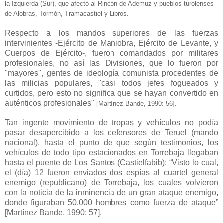
la Izquierda (Sur), que afectó al Rincón de Ademuz y pueblos turolenses
de Alobras, Tormón, Tramacastiel y Libros.
Respecto a los mandos superiores de las fuerzas
intervinientes -Ejército de Maniobra, Ejército de Levante, y
Cuerpos de Ejército-, fueron comandados por militares
profesionales, no así las Divisiones, que lo fueron por
"mayores", gentes de ideología comunista procedentes de
las milicias populares, "casi todos jefes fogueados y
curtidos, pero esto no significa que se hayan convertido en
auténticos profesionales"
[Martínez Bande, 1990: 5
6
].
Tan ingente
movimiento de tropas y vehículos no podía
pasar desapercibido a los defensores de Teruel (mando
nacional), hasta el punto de que según testimonios, los
vehículos de todo tipo estacionados en Torrebaja llegaban
hasta el puente de Los Santos (Castielfabib): “Visto lo cual,
el (día) 12 fueron enviados dos espías al cuartel general
enemigo (republicano) de Torrebaja, los cuales volvieron
con la noticia de la inminencia de un gran ataque enemigo,
donde figuraban 50.000 hombres como fuerza de ataque”
[Martínez Bande, 1990: 57].