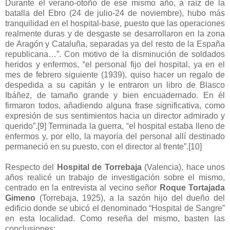
Durante el verano-otoño de ese mismo año, a raíz de la
batalla del Ebro (24 de julio-24 de noviembre), hubo más
tranquilidad en el hospital-base, puesto que las operaciones
realmente duras y de desgaste se desarrollaron en la zona
de Aragón y Cataluña, separadas ya del resto de la España
republicana…”. Con motivo de la disminución de soldados
heridos y enfermos, “el personal fijo del hospital, ya en el
mes de febrero siguiente (1939), quiso hacer un regalo de
despedida a su capitán y le entraron un libro de Blasco
Ibáñez, de tamaño grande y bien encuadernado. En él
firmaron todos, añadiendo alguna frase significativa, como
expresión de sus sentimientos hacia un director admirado y
querido”.
[9]
Terminada la guerra, “el hospital estaba lleno de
enfermos y, por ello, la mayoría del personal allí destinado
permaneció en su puesto, con el director al frente”.
[10]
Respecto del
Hospital de Torrebaja
(Valencia), hace unos
años realicé un trabajo de investigación sobre el mismo,
centrado en la entrevista al vecino señor
Roque Tortajada
Gimeno
(Torrebaja, 1925), a la sazón hijo del dueño del
edificio donde se ubicó el denominado “Hospital de Sangre”
en esta localidad. Como reseña del mismo, basten las
conclusiones: