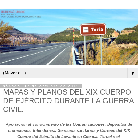
▼
sábado, 17 de octubre de 2015
MAPAS Y PLANOS DEL XIX CUERPO
DE EJÉRCITO DURANTE LA GUERRA
CIVIL.
Aportación al conocimiento de las
C
omunicaciones,
D
epósitos de
municiones,
I
ntendencia,
S
ervicios sanitarios y
C
orreos del XIX
Cuerpo del Ejército de Levante en Cuenca, Teruel y el