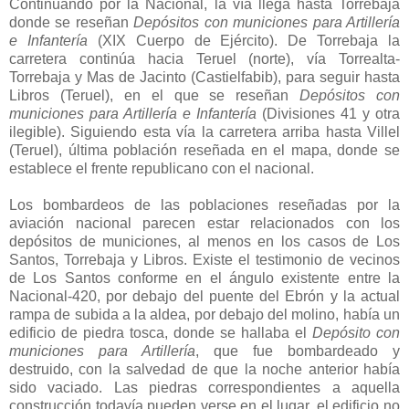
Continuando por la Nacional, la vía llega hasta Torrebaja
donde se reseñan
Depósitos con municiones para Artillería
e Infantería
(XIX Cuerpo de Ejército). De Torrebaja la
carretera continúa hacia Teruel (norte), vía Torrealta-
Torrebaja y Mas de Jacinto (Castielfabib), para seguir hasta
Libros (Teruel), en el que se reseñan
Depósitos con
municiones para Artillería e Infantería
(Divisiones 41 y otra
ilegible). Siguiendo esta vía la carretera arriba hasta Villel
(Teruel), última población reseñada en el mapa, donde se
establece el frente republicano con el nacional.
Los bombardeos de las poblaciones reseñadas por la
aviación nacional parecen estar relacionados con los
depósitos de municiones, al menos en los casos de Los
Santos, Torrebaja y Libros. Existe el testimonio de vecinos
de Los Santos conforme en el ángulo existente entre la
Nacional-420, por debajo del puente del Ebrón y la actual
rampa de subida a la aldea, por debajo del molino, había un
edificio de piedra tosca, donde se hallaba el
Depósito con
municiones para Artillería
, que fue bombardeado y
destruido, con la salvedad de que la noche anterior había
sido vaciado. Las piedras correspondientes a aquella
construcción todavía pueden verse en el lugar, el edificio no