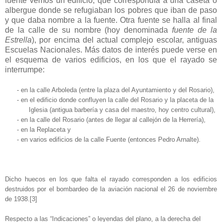
fuente vemos un edificio, que correspondía a una caseta o
albergue donde se refugiaban los pobres que iban de paso
y que daba nombre a la fuente. Otra fuente se halla al final
de la calle de su nombre (hoy denominada
fuente de la
Estrella
), por encima del actual complejo escolar, antiguas
Escuelas Nacionales. Más datos de interés puede verse en
el esquema de varios edificios, en los que el rayado se
interrumpe:
- en la calle Arboleda (entre la plaza del Ayuntamiento y del Rosario),
-
en el edificio donde confluyen la calle del Rosario y la placeta de la
Iglesia (antigua barbería y casa del maestro, hoy centro cultural),
-
en la calle del Rosario (antes de llegar al callejón de la Herrería),
-
en la Replaceta y
-
en varios edificios de la calle Fuente (entonces Pedro Arnalte).
Dicho huecos en los que falta el rayado corresponden a los edificios
destruidos por el bombardeo de la aviación nacional el 26 de noviembre
de 1938.
[3]
Respecto a las “Indicaciones” o leyendas del plano, a la derecha del