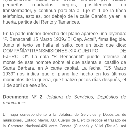
pequeños cuadrados negros, posiblemente un
transformador, y continua paralela al Eje nº 1 de la línea
telefónica, esto es, por debajo de la calle Cantón, ya en la
huerta, partida del Rento y Tamarices.
En la parte inferior derecha del plano aparece una leyenda:
“P. Benacantil 15 Marzo 1939./ El Cap. Actal”, firma ilegible.
Junto al texto se halla el sello, con un texto que dice:
COMPAÑÍA*TRANSMISIONES-XIX-CUERPO DE
EJÉRCITO*. La data “P. Benacantil” puede referirse al
monte de este nombre sobre el que asienta el castillo de
Santa Bárbara, en Alicante capital. La fecha, “15 Marzo
1939” nos indica que el plano fue hecho en los últimos
momentos de la guerra, que finalizó pocos días después, el
1 de abril de ese año.
Documento Nº 2
:
Jefatura de Servicios, Depósitos de
municiones
.
El mapa correspondiente a la Jefatura de Servicios y Depósitos de
municiones, Estado Mayor, XIX Cuerpo de Ejército recoge el trazado de
la Carretera Nacional-420 entre Cañete (Cuenca) y Villel (Teruel), así