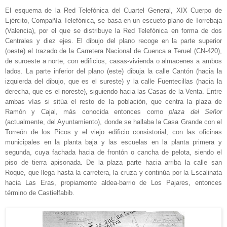
El esquema de la Red Telefónica del Cuartel General, XIX Cuerpo de
Ejército, Compañía Telefónica, se basa en un escueto plano de Torrebaja
(Valencia), por el que se distribuye la Red Telefónica en forma de dos
Centrales y diez ejes. El dibujo del plano recoge en la parte superior
(oeste) el trazado de la Carretera Nacional de Cuenca a Teruel (CN-420),
de suroeste a norte, con edificios, casas-vivienda o almacenes a ambos
lados. La parte inferior del plano (este) dibuja la calle Cantón (hacia la
izquierda del dibujo, que es el sureste) y la calle Fuentecillas (hacia la
derecha, que es el noreste), siguiendo hacia las Casas de la Venta. Entre
ambas vías si sitúa el resto de la población, que centra la plaza de
Ramón y Cajal, más conocida entonces como
plaza del Señor
(actualmente, del Ayuntamiento), donde se hallaba la Casa Grande con el
Torreón de los Picos y el viejo edificio consistorial, con las oficinas
municipales en la planta baja y las escuelas en la planta primera y
segunda, cuya fachada hacia de frontón o cancha de pelota, siendo el
piso de tierra apisonada. De la plaza parte hacia arriba la calle san
Roque, que llega hasta la carretera, la cruza y continúa por la Escalinata
hacia Las Eras, propiamente aldea-barrio de Los Pajares, entonces
término de Castielfabib.