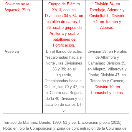
Columna de la
Cuerpo de Ejército
División 34, en
Izquierda
(Sur)
XVIII, con las
Torrebaja, Ademuz y
Divisiones 34 y 64, un
Castielfabib; División
batallón de carros T-
64, en Tormón y
26, cuatro grupos de
Alobras.
Artillería y cuatro
batallones de
Fortificación.
Reserva
En el flanco derecho,
División 39, en Perales
“escalonadas hacia el
de Alfambra y
Norte”, las Divisiones
Camañas; División 35,
35 y 39; en el
en Allepuz, Villarroya y
izquierdo,
Jorda; División 47, en
“escalonadas hacia el
Tarancón y Cuenca;
Oeste”, las 70 y 47; en
División 70, en
el Centro una Brigada
Tramastiel y Libros
.
de la 40 División y un
batallón de carros BT-
5.
Tomado de Martínez Bande, 1990: 51 y 55. Elaboración propia (2015).
Nota: en rojo la
Composición
y Zona de concentración de la Columna de