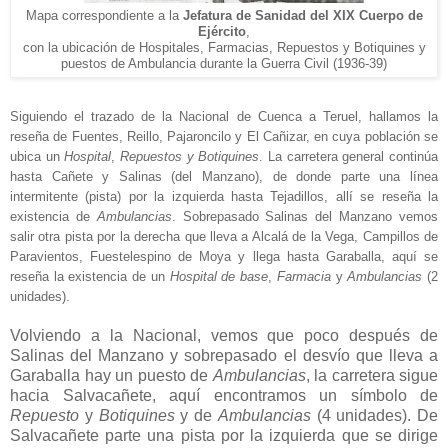
Mapa corres
pondiente a la
Jefatura de Sanidad del XIX
Cuerpo de
Ejército
,
con
la ubicación de Hospitales, Farmacias, Repuestos y
Botiquines y
puestos de
Ambula
n
cia
durante la Guerra Civil (1936-39)
Siguiendo el trazado de la Nacional de Cuenca a Teruel, hallamos la
reseña de Fuentes, Reillo, Pajaroncilo y El Cañizar, en cuya población se
ubica un
Hospital
,
Repuestos y Botiquines
. La carretera general continúa
hasta Cañete y Salinas (del Manzano), de donde parte una línea
intermitente (pista) por la izquierda hasta Tejadillos, allí se reseña la
existencia de
Ambulancias
. Sobrepasado Salinas del Manzano vemos
salir otra pista por la derecha que lleva a Alcalá de la Vega, Campillos de
Paravientos, Fuestelespino de Moya y llega hasta Garaballa, aquí se
reseña la existencia de un
Hospital de base
,
Farmacia
y
Ambulancias
(2
unidades).
Volviendo a la Nacional, vemos que poco después de
Salinas del Manzano y sobrepasado el desvío que lleva a
Garaballa hay un puesto de
Ambulancias
, la carretera sigue
hacia Salvacañete, aquí encontramos un símbolo de
Repuesto
y
Botiquines
y de
Ambulancias
(4 unidades). De
Salvacañete parte una pista por la izquierda que se dirige