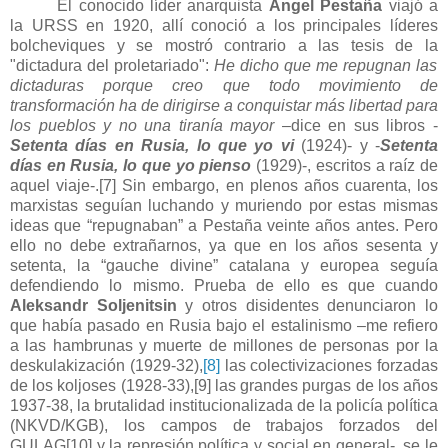
El conocido líder anarquista
Ángel Pestaña
viajó a
la URSS en 1920, allí conoció a los principales líderes
bolcheviques y se mostró contrario a las tesis de la
"dictadura del proletariado":
He dicho que me repugnan las
dictaduras porque creo que todo movimiento de
transformación ha de dirigirse a conquistar más libertad para
los pueblos y no una tiranía mayor
–dice en sus libros -
Setenta días en Rusia, lo que yo vi
(1924)
- y -
Setenta
días en Rusia, lo que yo pienso
(1929)
-, escritos a raíz de
aquel viaje-.
[7]
Sin embargo, en plenos años cuarenta, los
marxistas seguían luchando y muriendo por estas mismas
ideas que “repugnaban” a Pestaña veinte años antes. Pero
ello no debe extrañarnos, ya que en los años sesenta y
setenta, la “
gauche
divine” catalana y europea seguía
defendiendo lo mismo. Prueba de ello es que cuando
Aleksandr Soljenitsin
y otros disidentes
denunciaron lo
que había pasado en Rusia bajo el estalinismo –me refiero
a las hambrunas y muerte de millones de personas por la
deskulakización (1929-32),
[8]
las colectivizaciones forzadas
de los koljoses (1928-33),
[9]
las grandes purgas de los años
1937-38, la brutalidad institucionalizada de la policía política
(NKVD/KGB), los campos de trabajos forzados del
GULAG
[10]
y la represión política y social en general-, se le