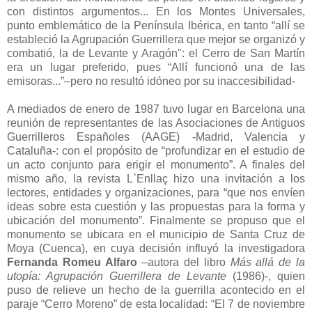
con distintos argumentos... En los Montes Universales,
punto emblemático de la Península Ibérica, en tanto “allí se
estableció la Agrupación Guerrillera que mejor se organizó y
combatió, la de Levante y Aragón": el Cerro de San Martín
era un lugar preferido, pues “Allí funcionó una de las
emisoras...”–pero no resultó idóneo por su inaccesibilidad-
A mediados de enero de 1987 tuvo lugar en Barcelona una
reunión de representantes de las Asociaciones de Antiguos
Guerrilleros Españoles (AAGE) -Madrid, Valencia y
Cataluña-: con el propósito de “profundizar en el estudio de
un acto conjunto para erigir el monumento”. A finales del
mismo año, la revista L`Enllaç hizo una invitación a los
lectores, entidades y organizaciones, para “que nos envíen
ideas sobre esta cuestión y las propuestas para la forma y
ubicación del monumento”. Finalmente se propuso que el
monumento se ubicara en el municipio de Santa Cruz de
Moya (Cuenca), en cuya decisión influyó la investigadora
Fernanda Romeu Alfaro
–autora del libro
Más allá de la
utopía: Agrupación Guerrillera de Levante
(1986)-, quien
puso de relieve un hecho de la guerrilla acontecido en el
paraje “Cerro Moreno” de esta localidad: “El 7 de noviembre