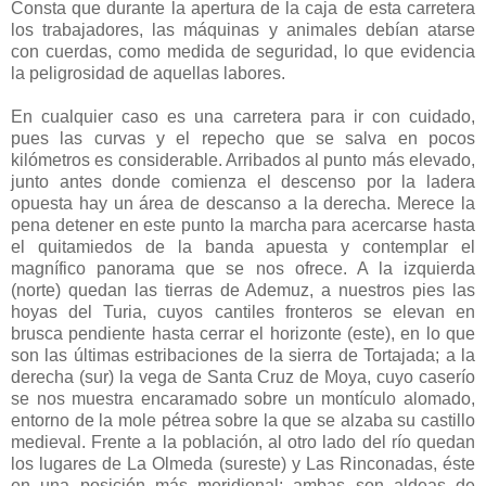
Consta que durante la apertura de la caja de esta carretera
los trabajadores, las máquinas y animales debían atarse
con cuerdas, como medida de seguridad, lo que evidencia
la peligrosidad de aquellas labores.
En cualquier caso es una carretera para ir con cuidado,
pues las curvas y el repecho que se salva en pocos
kilómetros es considerable. Arribados al punto más elevado,
junto antes donde comienza el descenso por la ladera
opuesta hay un área de descanso a la derecha. Merece la
pena detener en este punto la marcha para acercarse hasta
el quitamiedos de la banda apuesta y contemplar el
magnífico panorama que se nos ofrece. A la izquierda
(norte) quedan las tierras de Ademuz, a nuestros pies las
hoyas del Turia, cuyos cantiles fronteros se elevan en
brusca pendiente hasta cerrar el horizonte (este), en lo que
son las últimas estribaciones de la sierra de Tortajada; a la
derecha (sur) la vega de Santa Cruz de Moya, cuyo caserío
se nos muestra encaramado sobre un montículo alomado,
entorno de la mole pétrea sobre la que se alzaba su castillo
medieval. Frente a la población, al otro lado del río quedan
los lugares de La Olmeda (sureste) y Las Rinconadas, éste
en una posición más meridional; ambas son aldeas de