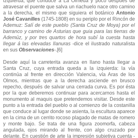
izquierda, que conduce a La Olmeda y poco después de
atravesar el puente que salva un riachuelo nace otro camino
a la derecha, el mismo que siguiera el botánico
Antonio
José Cavanilles
(1745-1808) en su periplo por el Rincón de
Ademuz:
Salí de este pueblo (Santa Cruz de Moya) por el
barranco y camino de Asturias que guia para las tierras de
Ademúz, y por tres quartos de hora subí la cuesta hasta
llegar á las elevadas llanuras
-dice el ilustrado naturalista
en sus
Observaciones
-.
[6]
Desde aquí la carreterita avanza en llano hasta llegar a
Santa Cruz, cuya entrada queda a la izquierda: la vía
continúa al frente en dirección Valencia, vía Aras de los
Olmos, mientras que a la derecha asciende en brusco
repecho, después de salvar una cerrada curva. Es por ésta
por la que deberemos continuar para acercarnos hasta el
monumento al maquis que pretendemos visitar. Desde este
punto a la entrada del pueblo o al comienzo de la costanilla
que conduce al lugar donde se asienta, la escultura aparece
en la cima de un cerrito rocoso plagado de matas de romero
y monte bajo. Se trata de una figura zoomorfa, cabeza
angulada, ojos mirando al frente, con algo cruzado por
delante. En cuestión de arte la impresión subjetiva cuenta -