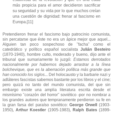
más propicia para el amor decidieron sacrificar
su seguridad y su vida por lo que muchos creían
una cuestión de dignidad: frenar al fascismo en
Europa.
[11]
Pretendieron frenar el fascismo bajo patrocinio comunista,
sin percatarse que éste no era un ápice mejor que aquel...
Alguien tan poco sospechoso de "facha" como el
catedrático y político español socialista
Julián Besteiro
(1870-1940), hombre culto, moderado y bueno, dijo ante el
tribunal que sumariamente lo juzgó:
Estamos derrotados
nacionalmente por habernos dejado arrastrar a la línea
bolchevique, que es la aberración política más grande que
han conocido los siglos
... Del holocausto y la barbarie nazi y
adláteres fascistas sabemos bastante por los libros y el cine;
pero quizá no tanto del mundo comunista, del que sin
embargo existe una amplia literatura escrita desde el
mismísimo "corazón del horror" soviético -por no nombrar a
los grandes autores que tempranamente perdieron su fe en
la gran farsa del paraíso soviético:
George Orwell
(1903-
1950),
Arthur Koestler
(1905-1983),
Ralph Bates
(1899-