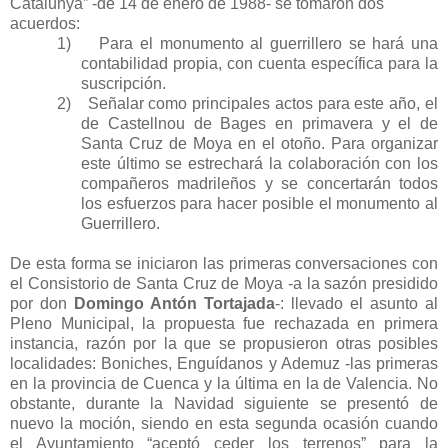
Catalunya” -de 14 de enero de 1988- se tomaron dos
acuerdos:
1)
Para el monumento al guerrillero se hará una
contabilidad propia, con cuenta específica para la
suscripción.
2)
Señalar como principales actos para este año, el
de Castellnou de Bages en primavera y el de
Santa Cruz de Moya en el otoño. Para organizar
este último se estrechará la colaboración con los
compañeros madrileños y se concertarán todos
los esfuerzos para hacer posible el monumento al
Guerrillero.
De esta forma se iniciaron las primeras conversaciones con
el Consistorio de Santa Cruz de Moya -a la sazón presidido
por don
Domingo Antón Tortajada
-: llevado el asunto al
Pleno Municipal, la propuesta fue rechazada en primera
instancia, razón por la que se propusieron otras posibles
localidades: Boniches, Enguídanos y Ademuz -las primeras
en la provincia de Cuenca y la última en la de Valencia. No
obstante, durante la Navidad siguiente se presentó de
nuevo la moción, siendo en esta segunda ocasión cuando
el Ayuntamiento “aceptó ceder los terrenos” para la