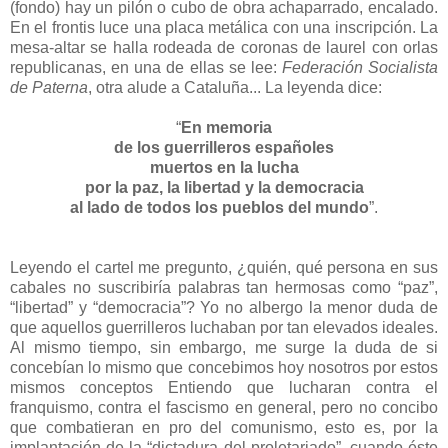
(fondo) hay un pilón o cubo de obra achaparrado, encalado.
En el frontis luce una placa metálica con una inscripción. La
mesa-altar se halla rodeada de coronas de laurel con orlas
republicanas, en una de ellas se lee:
Federación Socialista
de Paterna
, otra alude a Cataluña... La leyenda dice:
“
En memoria
de los guerrilleros españoles
muertos en la lucha
por la paz, la libertad y la democracia
al lado de todos los pueblos del mundo
”.
Leyendo el cartel me pregunto, ¿quién, qué persona en sus
cabales no suscribiría palabras tan hermosas como “paz”,
“libertad” y “democracia”? Yo no albergo la menor duda de
que aquellos guerrilleros luchaban por tan elevados ideales.
Al mismo tiempo, sin embargo, me surge la duda de si
concebían lo mismo que concebimos hoy nosotros por estos
mismos conceptos Entiendo que lucharan contra el
franquismo, contra el fascismo en general, pero no concibo
que combatieran en pro del comunismo, esto es, por la
implantación de la “dictadura del proletariado”, cuando éste