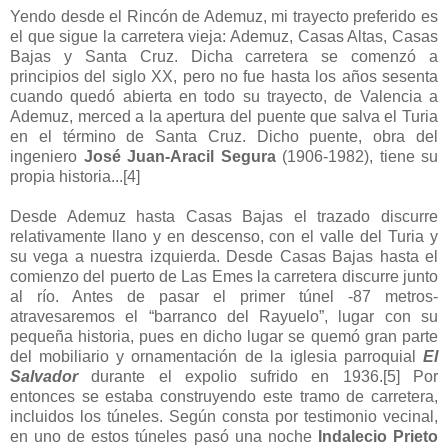
Yendo desde el Rincón de Ademuz, mi trayecto preferido es
el que sigue la carretera vieja: Ademuz, Casas Altas, Casas
Bajas y Santa Cruz. Dicha carretera se comenzó a
principios del siglo XX, pero no fue hasta los años sesenta
cuando quedó abierta en todo su trayecto, de Valencia a
Ademuz, merced a la apertura del puente que salva el Turia
en el término de Santa Cruz. Dicho puente, obra del
ingeniero
José Juan-Aracil Segura
(1906-1982), tiene su
propia historia...
[4]
Desde Ademuz hasta Casas Bajas el trazado discurre
relativamente llano y en descenso, con el valle del Turia y
su vega a nuestra izquierda. Desde Casas Bajas hasta el
comienzo del puerto de Las Emes la carretera discurre junto
al río. Antes de pasar el primer túnel -87 metros-
atravesaremos el “barranco del Rayuelo”, lugar con su
pequeña historia, pues en dicho lugar se quemó gran parte
del mobiliario y ornamentación de la iglesia parroquial
El
Salvador
durante el expolio sufrido en 1936.
[5]
Por
entonces se estaba construyendo este tramo de carretera,
incluidos los túneles. Según consta por testimonio vecinal,
en uno de estos túneles pasó una noche
Indalecio Prieto