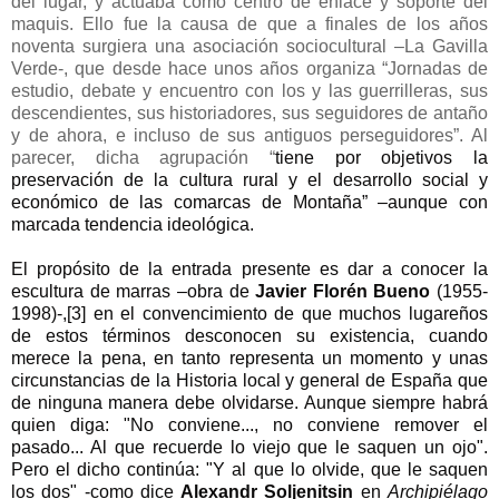
del lugar, y actuaba como centro de enlace y soporte del
maquis. Ello fue la causa de que a finales de los años
noventa surgiera una asociación sociocultural –La Gavilla
Verde-, que desde hace unos años organiza “Jornadas de
estudio, debate y encuentro con los y las guerrilleras, sus
descendientes, sus historiadores, sus seguidores de antaño
y de ahora, e incluso de sus antiguos perseguidores”. Al
parecer, dicha agrupación “
tiene por objetivos la
preservación de la cultura rural y el desarrollo social y
económico de las comarcas de Montaña” –aunque con
marcada tendencia ideológica.
El propósito de la entrada presente es dar a conocer la
escultura de marras –obra de
Javier Florén Bueno
(1955-
1998)-,
[3]
en el convencimiento de que muchos lugareños
de estos términos desconocen su existencia, cuando
merece la pena, en tanto representa un momento y unas
circunstancias de la Historia local y general de España que
de ninguna manera debe olvidarse. Aunque siempre habrá
quien diga: "No conviene..., no conviene remover el
pasado... Al que recuerde lo viejo que le saquen un ojo".
Pero el dicho continúa: "Y al que lo olvide, que le saquen
los dos" -como dice
Alexandr Soljenitsin
en
Archipiélago