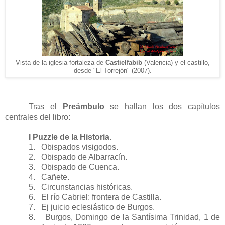
Vista de l
a iglesia
-fortaleza de
Castielfabib
(Valencia) y el castillo,
desde
"El Torre
jón" (2007).
Tras el
Preámbulo
se hallan los dos capítulos
centrales del libro:
I Puzzle de la Historia
.
1.
Obispados visigodos.
2.
Obispado de Albarracín.
3.
Obispado de Cuenca.
4.
Cañete.
5.
Circunstancias históricas.
6.
El río Cabriel: frontera de Castilla.
7.
Ej juicio eclesiástico de Burgos.
8.
Burgos, Domingo de la Santísima Trinidad, 1 de