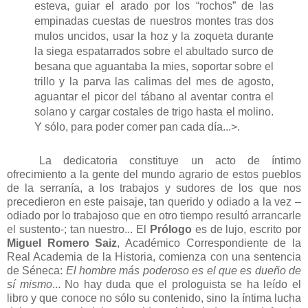
esteva, guiar el arado por los “rochos” de las
empinadas cuestas de nuestros montes tras dos
mulos uncidos, usar la hoz y la zoqueta durante
la siega espatarrados sobre el abultado surco de
besana que aguantaba la mies, soportar sobre el
trillo y la parva las calimas del mes de agosto,
aguantar el picor del tábano al aventar contra el
solano y cargar costales de trigo hasta el molino.
Y sólo, para poder comer pan cada día...>.
La dedicatoria constituye un acto de íntimo
ofrecimiento a la gente del mundo agrario de estos pueblos
de la serranía, a los trabajos y sudores de los que nos
precedieron en este paisaje, tan querido y odiado a la vez –
odiado por lo trabajoso que en otro tiempo resultó arrancarle
el sustento-; tan nuestro... El
Prólogo
es de lujo, escrito por
Miguel Romero Saiz
, Académico Correspondiente de la
Real Academia de la Historia, comienza con una sentencia
de Séneca:
El hombre más poderoso es el que es dueño de
sí mismo
... No hay duda que el prologuista se ha leído el
libro y que conoce no sólo su contenido, sino la íntima lucha