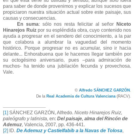
en que ésta tiene su utilidad y sentido, aunque sólo fuera
para saber de donde provenimos y explicar los sucesos que
propiciaron nuestra situación actual sobre este paisaje, sus
causas y consecuencias.
En suma
: sólo nos resta felicitar al señor
Niceto
Hinarejos Ruiz
por su espléndida obra, cuyo contenido nos
ayuda a progresar en el sendero del conocimiento, a la par
que colabora a alumbrar la vaguedad del momento
histórico. Porque progresar no es acumular, sino ir hacia
delante... Enhorabuena que le hacemos llegar
también
por
su octogésimo aniversario, pues –para admiración de
muchos- ha tenido una jubilación
fecunda y
provechosa.
Vale.
©
Alfredo SÁNCHEZ GARZÓN
.
De la
Real Academia de Cultura Valenciana
(RACV).
[1]
SÁNCHEZ GARZÓN, Alfredo.
Niceto Hinarejos Ruiz,
paleógrafo y latinista
, en:
Del paisaje, alma del Rincón de
Ademuz
, Valencia, 2007, pp. 436-441.
[2]
ID.
De Ademuz y Castielfabib a la Navas de Tolosa
,