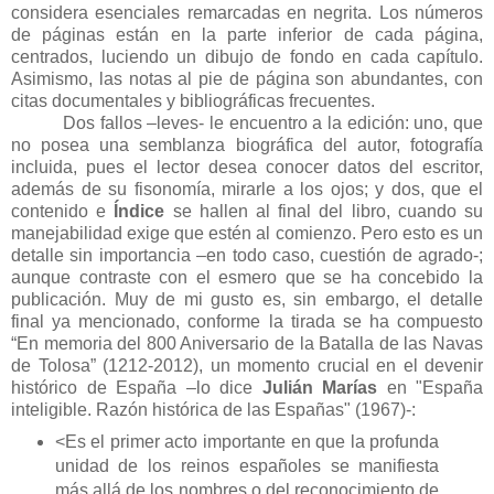
considera esenciales remarcadas en negrita. Los números
de páginas están en la parte inferior de cada página,
centrados, luciendo un dibujo de fondo en cada capítulo.
Asimismo, las notas al pie de página son abundantes, con
citas documentales y bibliográficas frecuentes.
Dos fallos –leves- le encuentro a la edición: uno, que
no posea una semblanza biográfica del autor, fotografía
incluida, pues el lector desea conocer datos del escritor,
además de su fisonomía, mirarle a los ojos; y dos, que el
contenido e
Índice
se hallen al final del libro, cuando su
manejabilidad exige que estén al comienzo. Pero esto es un
detalle sin importancia –en todo caso, cuestión de agrado-;
aunque contraste con el esmero que se ha concebido la
publicación. Muy de mi gusto es, sin embargo, el detalle
final ya mencionado, conforme la tirada se ha compuesto
“En memoria del 800 Aniversario de la Batalla de las Navas
de Tolosa” (1212-2012), un momento crucial en el devenir
histórico de España –lo dice
Julián Marías
en "España
inteligible. Razón histórica de las Españas" (1967)-:
<Es el primer acto importante en que la profunda
unidad de los reinos españoles se manifiesta
más allá de los nombres o del reconocimiento de