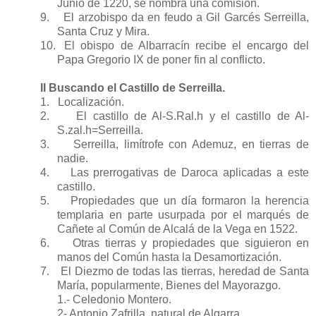
Junio de 1220, se nombra una comisión.
9.
El arzobispo da en feudo a Gil Garcés Serreilla,
Santa Cruz y Mira.
10.
El obispo de Albarracín recibe el encargo del
Papa Gregorio IX de poner fin al conflicto.
II Buscando el Castillo de Serreilla.
1.
Localización.
2.
El castillo de Al-S.Ral.h y el castillo de Al-
S.zal.h=Serreilla.
3.
Serreilla, limítrofe con Ademuz, en tierras de
nadie.
4.
Las prerrogativas de Daroca aplicadas a este
castillo.
5.
Propiedades que un día formaron la herencia
templaria en parte usurpada por el marqués de
Cañete al Común de Alcalá de la Vega en 1522.
6.
Otras tierras y propiedades que siguieron en
manos del Común hasta la Desamortización.
7.
El Diezmo de todas las tierras, heredad de Santa
María, popularmente, Bienes del Mayorazgo.
1.- Celedonio Montero.
2- Antonio Zafrilla, natural de Algarra.