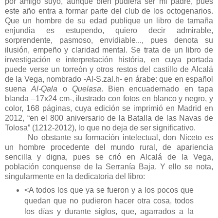
por amigo suyo, aunque bien pudiera ser mi padre, pues
este año entra a formar parte del club de los octogenarios.
Que un hombre de su edad publique un libro de tamaña
enjundia es estupendo, quiero decir admirable,
sorprendente, pasmoso, envidiable..., pues denota su
ilusión, empeño y claridad mental. Se trata de un libro de
investigación e interpretación história, en cuya portada
puede verse un torreón y otros restos del castillo de Alcalá
de la Vega, nombrado -Al-S.zal.h- en árabe: que en español
suena
Al-Qala
o
Quelasa
. Bien encuadernado en tapa
blanda –17x24 cm-, ilustrado con fotos en blanco y negro, y
color, 168 páginas, cuya edición se imprimió en Madrid en
2012, “en el 800 aniversario de la Batalla de las Navas de
Tolosa” (1212-2012), lo que no deja de ser significativo.
No obstante su formación intelectual, don Niceto es
un hombre procedente del mundo rural, de apariencia
sencilla y digna, pues se crió en Alcalá de la Vega,
población conquense de la Serranía Baja. Y ello se nota,
singularmente en la dedicatoria del libro:
<A todos los que ya se fueron y a los pocos que
quedan que no pudieron hacer otra cosa, todos
los días y durante siglos, que, agarrados a la