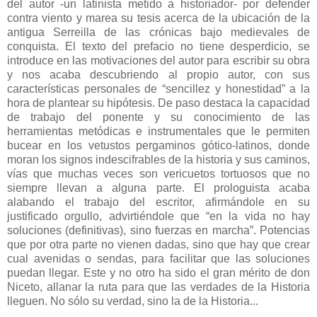
del autor -un latinista metido a historiador- por defender
contra viento y marea su tesis acerca de la ubicación de la
antigua Serreilla de las crónicas bajo medievales de
conquista. El texto del prefacio no tiene desperdicio, se
introduce en las motivaciones del autor para escribir su obra
y nos acaba descubriendo al propio autor, con sus
características personales de “sencillez y honestidad” a la
hora de plantear su hipótesis. De paso destaca la capacidad
de trabajo del ponente y su conocimiento de las
herramientas metódicas e instrumentales que le permiten
bucear en los vetustos pergaminos gótico-latinos, donde
moran los signos indescifrables de la historia y sus caminos,
vías que muchas veces son vericuetos tortuosos que no
siempre llevan a alguna parte. El prologuista acaba
alabando el trabajo del escritor, afirmándole en su
justificado orgullo, advirtiéndole que “en la vida no hay
soluciones (definitivas), sino fuerzas en marcha”. Potencias
que por otra parte no vienen dadas, sino que hay que crear
cual avenidas o sendas, para facilitar que las soluciones
puedan llegar. Este y no otro ha sido el gran mérito de don
Niceto, allanar la ruta para que las verdades de la Historia
lleguen. No sólo su verdad, sino la de la Historia...