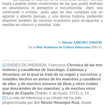
hasta Landete reúne condiciones de las que podrá disfrutar
en abundancia el peregrino o excursionista –bien sea
caminante o ciclista-: pues aquí se dan cumplida cita un
agreste y abierto paisaje, y una densa historia, pudiendo
disponer también de muchas ocasiones para recapacitar y
meditar en silencio y soledad. Vale.
©
Alfredo SÁNCHEZ GARZÓN
.
De la
Real Academia de Cultura Valenciana
(RACV).
[
1
]
RADES DE ANDRADA, Francisco.
Chronica de las tres
órdenes y cauallerias de Sanctiago, Calatraua y
Alcantara: en la qual se trata de su origen y successo, y
notables hechos en armas de los maestres y caualleros
de ellas: y de muchos senores de título y otros nobles
que descienden de los maestres: y de muchos otros
linajes de España
(Toledo: J. de Ayala, 1572), p. 14.
[
2
]
La nota de referencia y su cifrado me ha sido
proporcionada por don
Niceto Hinarejos Ruiz
, ilustre