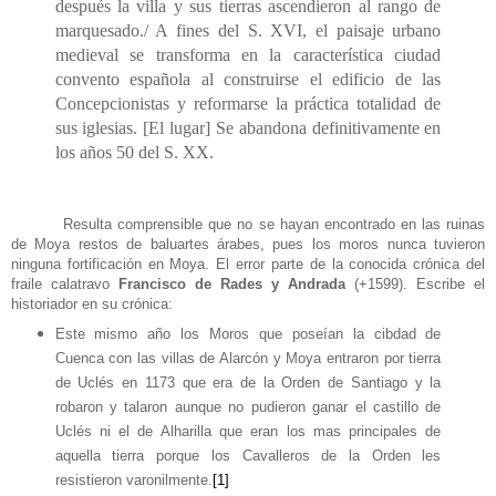
después la villa y sus tierras ascendieron al rango de
marquesado./ A fines del S. XVI, el paisaje urbano
medieval se transforma en la característica ciudad
convento española al construirse el edificio de las
Concepcionistas y reformarse la práctica totalidad de
sus iglesias. [El lugar] Se abandona definitivamente en
los años 50 del S. XX.
Resulta comprensible que no se hayan encontrado en las ruinas
de Moya restos de baluartes árabes, pues los moros nunca tuvieron
ninguna fortificación en Moya. El error parte de la
conocida crónica del
fraile calatravo
Francisco de Rades y Andrada
(+1599). Escribe el
historiador en su crónica:
Este mismo año los Moros que poseían la cibdad de
Cuenca con las villas de Alarcón y Moya entraron por tierra
de Uclés en 1173 que era de la Orden de Santiago y la
robaron y talaron aunque no pudieron ganar el castillo de
Uclés ni el de Alharilla que eran los mas principales de
aquella tierra porque los Cavalleros de la Orden les
resistieron varonilmente.
[
1
]