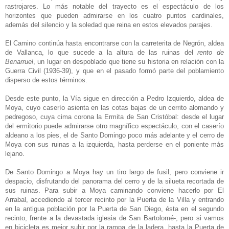
rastrojares. Lo más notable del trayecto es el espectáculo de los
horizontes que pueden admirarse en los cuatro puntos cardinales,
además del silencio y la soledad que reina en estos elevados parajes.
El Camino continúa hasta encontrarse con la carreterita de Negrón, aldea
de Vallanca, lo que sucede a la altura de las ruinas del
rento de
Benarruel
, un lugar en despoblado que tiene su historia en relación con la
Guerra Civil (1936-39), y que en el pasado formó parte del poblamiento
disperso de estos términos.
Desde este punto, la Vía sigue en dirección a Pedro Izquierdo, aldea de
Moya, cuyo caserío asienta en las cotas bajas de un cerrito alomando y
pedregoso, cuya cima corona la Ermita de San Cristóbal: desde el lugar
del ermitorio puede admirarse otro magnífico espectáculo, con el caserío
aldeano a los pies, el de Santo Domingo poco más adelante y el cerro de
Moya con sus ruinas a la izquierda, hasta perderse en el poniente más
lejano.
De Santo Domingo a Moya hay un tiro largo de fusil, pero conviene ir
despacio, disfrutando del panorama del cerro y de la silueta recortada de
sus ruinas. Para subir a Moya caminando conviene hacerlo por El
Arrabal, accediendo al tercer recinto por la Puerta de la Villa y entrando
en la antigua población por la Puerta de San Diego, ésta en el segundo
recinto, frente a la devastada iglesia de San Bartolomé-; pero si vamos
en bicicleta es mejor subir por la rampa de la ladera, hasta la Puerta de