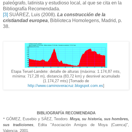
paleógrafo, latinista y estudioso local, al que se cita en la
Bibliografía Recomendada.
[
3
]
SUÁREZ, Luis (2008).
La construcción de la
cristiandad europea
, Biblioteca Homolegens, Madrid,
p.
38.
Etapa Teruel-Landete: detalle de alturas (máxima: 1.174,87
mts
,
mínima: 717
,
28 m)
, distancia
(83,
72 k
m)
y
desnivel acumulado
(1.174,27 mts) [
Tomado de
http://www.caminoveracruz.blogspot.com.es
]
BIBLIOGRAFÍA RECOMENDADA
*
GÓMEZ, Eusebio y SÁEZ, Teodoro.
Moya, su historia, sus hombres,
sus tradiciones
, Edita "Asociación Amigos de Moya (Cuenca)",
Valencia, 2001.