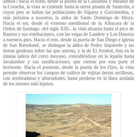
altitud-: hacia el norte, desde la puerta de la Calzadilla y Mirador de
la Coracha, la vista se extiende hasta la sierra pinada de Santerón, a
cuyos pies se hallan las poblaciones de Algarra y Garcimolina, y
más próxima a nosotros, la aldea de Santo Domingo de Moya.
Hacia el sur, desde el extremo meridional de la Albacara de la
Orden de Santiago -del siglo XIII-, la vista alcanza hasta el pico de
Ranera y sus estribaciones, con las vegas de Landete y Los Huertos
a nuestros pies. Hacia el este, desde la puerta de San Diego e iglesia
de San Bartolomé, se distingue la aldea de Pedro Izquierdo y las
tierras gredosas sobre las que asienta, y la de El Arrabal, ésta en la
misma ladera del cerro moyano, extendiéndose en la lejanía hasta
Javalambre y sus ramificaciones, que cierran por esta parte el
horizonte. Hacia el poniente, desde la puerta de los Ojos, la vista
permite observar los campos de cultivo de rojizas tierras arcillosas,
con sembraduras y almendrales, hasta perderse en la línea azulada
de los montes más lejanos.