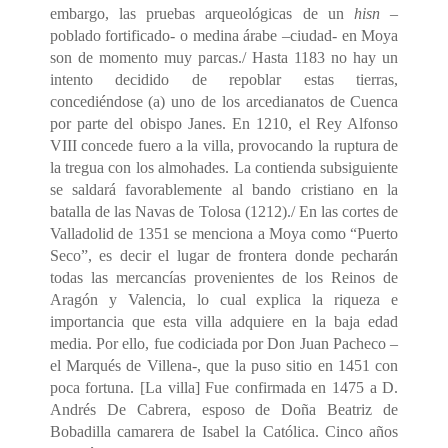
embargo, las pruebas arqueológicas de un
hisn
–
poblado fortificado- o medina árabe –ciudad- en Moya
son de momento muy parcas./ Hasta 1183 no hay un
intento decidido de repoblar estas tierras,
concediéndose (a) uno de los arcedianatos de Cuenca
por parte del obispo Janes. En 1210, el Rey Alfonso
VIII concede fuero a la villa, provocando la ruptura de
la tregua con los almohades. La contienda subsiguiente
se saldará favorablemente al bando cristiano en la
batalla de las Navas de Tolosa (1212)./ En las cortes de
Valladolid de 1351 se menciona a Moya como “Puerto
Seco”, es decir el lugar de frontera donde pecharán
todas las mercancías provenientes de los Reinos de
Aragón y Valencia, lo cual explica la riqueza e
importancia que esta villa adquiere en la baja edad
media. Por ello, fue codiciada por Don Juan Pacheco –
el Marqués de Villena-, que la puso sitio en 1451 con
poca fortuna. [La villa] Fue confirmada en 1475 a D.
Andrés De Cabrera, esposo de Doña Beatriz de
Bobadilla camarera de Isabel la Católica. Cinco años