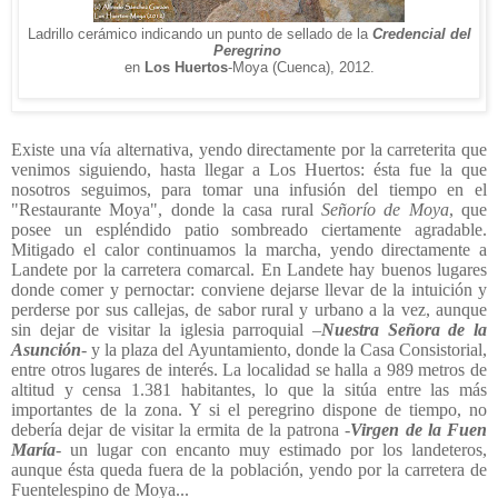
Ladrillo cerámico indicando un punto de sellado de la
Credencial del
Peregrino
en
Los Huertos
-Moya (Cuenca), 2012.
Existe una vía alternativa, yendo directamente por la carreterita que
venimos siguiendo, hasta llegar a Los Huertos: ésta fue la que
nosotros seguimos, para tomar una infusión del tiempo en el
"Restaurante Moya", donde la casa rural
Señorío de Moya
, que
posee un espléndido patio sombreado ciertamente agradable.
Mitigado el calor continuamos la marcha, yendo directamente a
Landete por la carretera comarcal. En Landete hay buenos lugares
donde comer y pernoctar: conviene dejarse llevar de la intuición y
perderse por sus callejas, de sabor rural y urbano a la vez, aunque
sin dejar de visitar la iglesia parroquial –
Nuestra Señora de la
Asunción
- y la plaza del Ayuntamiento, donde la Casa Consistorial,
entre otros lugares de interés. La localidad se halla a 989 metros de
altitud y censa 1.381 habitantes, lo que la sitúa entre las más
importantes de la zona. Y si el peregrino dispone de tiempo, no
debería dejar de visitar la ermita de la patrona -
Virgen de la Fuen
María
- un lugar con encanto muy estimado por los landeteros,
aunque ésta queda fuera de la población, yendo por la carretera de
Fuentelespino de Moya...