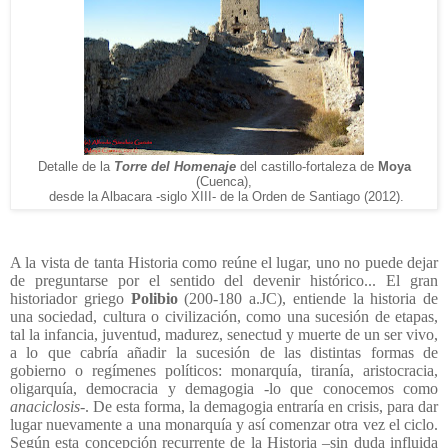
Detalle de la
Torre del Homenaje
del castillo-fortaleza de
Moya
(Cuenca),
desde la Albacara -siglo XIII- de la Orden de Santiago (2012).
A la vista de tanta Historia como reúne el lugar, uno no puede dejar
de preguntarse por el sentido del devenir histórico... El gran
historiador griego
Polibio
(200-180 a.JC),
entiende la historia de
una sociedad, cultura o civilización, como una sucesión de etapas,
tal la infancia, juventud, madurez, senectud y muerte de un ser vivo,
a lo que cabría añadir la sucesión de las distintas formas de
gobierno o regímenes políticos: monarquía, tiranía, aristocracia,
oligarquía, democracia y demagogia -lo que conocemos como
anaciclosis
-.
De esta forma,
la demagogia entraría en crisis, para dar
lugar nuevamente a una monarquía y así comenzar otra vez el ciclo.
Según esta concepción recurrente de la Historia –sin duda influida