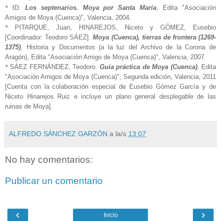
*
ID.
Los septenarios. Moya por Santa María
,
Edita "Asociación
Amigos de Moya (Cuenca)", Valencia, 2004.
*
PITARQUE, Juan, HINAREJOS, Niceto y GÓMEZ, Eusebio
[Coordinador: Teodoro SÁEZ].
Moya (Cuenca), tierras de frontera (1269-
1375)
, Historia y Documentos (a la luz del Archivo de la Corona de
Aragón), Edita "Asociación Amigo de Moya (Cuenca)", Valencia, 2007.
*
SÁEZ
FERNÁNDEZ, Teodoro.
Guí
a práctic
a de Moya
(Cuenca)
, Edita
"Asociación Amigos de Moya (Cuenca)",
Segunda edición,
Valencia, 2011
[
C
uenta con
la colaboración especial de Eusebio Gómez García y de
Niceto Hinare
jos Ruiz e incluye un plano general desplegable de las
ruinas de Moya]
.
ALFREDO SÁNCHEZ GARZÓN
a la/s
13:07
No hay comentarios:
Publicar un comentario
‹
›
Inicio