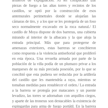
artilleros de expugnación. Al ser complicado izar
piezas de fuego a las altas torres y recintos de los
castillos, se optó por la construcción de esos
antemurales perimetrales donde se alojarían las
cámaras de tiro, y a los que se les protegería de un foso
seco normalmente excavado en la roca natural./ El
castillo de Moya dispone de dos barreras, una cubierta
mirando al interior de la albacara y la que aloja la
entrada principal. Más que para protegerse de
amenazas exteriores, estas barreras se concibieron
como respuesta a la violencia antiseñorial que proliferó
en esta época. Una revuelta armada por parte de la
población de la villa podía de un plumazo privar a los
marqueses de su más preciada posesión, por lo que se
concibió que esta pudiera ser reducida por la artillería
del castillo que les mantendría a raya, mientras se
tomaban medidas para restablecer el orden./ La entrada
a la barrera se protegía por matacanes y un puente
levadizo, las torres se adornaban con arquillos ciegos,
y aparte de las troneras son destacables la existencia de
espingardas para arma de fuego portátil. En la barrera