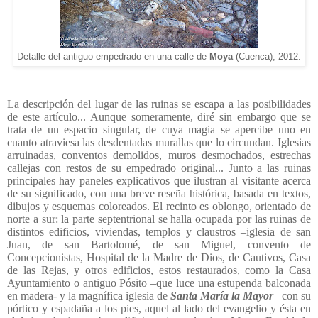
Detalle del antiguo empedrado en una calle de
Moya
(Cuenca), 2012.
La descripción del lugar de las ruinas se escapa a las posibilidades
de este artículo... Aunque someramente, diré sin embargo que se
trata de un espacio singular, de cuya magia se apercibe uno en
cuanto atraviesa las desdentadas murallas que lo circundan. Iglesias
arruinadas, conventos demolidos, muros desmochados, estrechas
callejas con restos de su empedrado original... Junto a las ruinas
principales hay paneles explicativos que ilustran al visitante acerca
de su significado, con una breve reseña histórica, basada en textos,
dibujos y esquemas coloreados. El recinto es oblongo, orientado de
norte a sur: la parte septentrional se halla ocupada por las ruinas de
distintos edificios, viviendas, templos y claustros –iglesia de san
Juan, de san Bartolomé,
de san Miguel,
convento de
Concepcionistas, Hospital de la Madre de Dios, de Cautivos, Casa
de las Rejas, y otros edificios, estos restaurados, como la Casa
Ayuntamiento o antiguo Pósito –que luce una estupenda balconada
en madera- y la magnífica iglesia de
Santa María la Mayor
–con su
pórtico y espadaña a los pies, aquel al lado del evangelio y ésta en