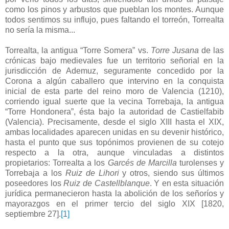
como los pinos y arbustos que pueblan los montes. Aunque
todos sentimos su influjo, pues faltando el torreón, Torrealta
no sería la misma...
Torrealta, la antigua “Torre Somera” vs.
Torre Jusana
de las
crónicas bajo medievales fue un territorio señorial en la
jurisdicción de Ademuz, seguramente concedido por la
Corona a algún caballero que intervino en la conquista
inicial de esta parte del reino moro de Valencia (1210),
corriendo igual suerte que la vecina Torrebaja, la antigua
“Torre Hondonera”, ésta bajo la autoridad de Castielfabib
(Valencia). Precisamente, desde el siglo XIII hasta el XIX,
ambas localidades aparecen unidas en su devenir histórico,
hasta el punto que sus topónimos provienen de su cotejo
respecto a la otra, aunque vinculadas a distintos
propietarios: Torrealta a los
Garcés de Marcilla
turolenses y
Torrebaja a los
Ruiz de Lihori
y otros, siendo sus últimos
poseedores los
Ruiz de Castellblanque
. Y en esta situación
jurídica permanecieron hasta la abolición de los señoríos y
mayorazgos en el primer tercio del siglo XIX [1820,
septiembre 27].
[1]