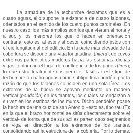
La armadura de la techumbre decíamos que es a
cuatro aguas, ello supone la existencia de cuatro faldones,
orientados en el sentido de los cuatro puntos cardinales. En
nuestro caso, los más amplios son los que vierten al norte y
a sur, y los menores los que lo hacen en orientación
contraria, esto es, al este y al oeste, coincidiendo éstos con
el eje longitudinal del edificio. En la parte más elevada de la
cobertura se dispone una viga longitudinal (
hilera
), de cuyos
extremos parten otros maderos hacia las esquinas: dichas
vigas conforman el lugar de confluencia de los paños (
lima
),
lo que estructuralmente nos permite clasificar este tipo de
techumbre a cuatro aguas como subtipo lima-bordón, por la
razón de que los faldones coinciden en una sola línea. Los
extremos de la hilera se apoyan mediante un madero
vertical (
pendolón
) en los tirantes, los cuales se engarzan a
su vez en los estribos de los muros. Dicho pendolón posee
la hechura de una cruz de san Antonio –esto es, tipo tau (T):
en la que el brazo horizontal se sitúa directamente sobre el
vertical- de forma que de sus axilas parten otros segmentos
de viga en dirección a los extremos de los tirantes,
consolidando así la estructura de la cubierta. Por lo demás,