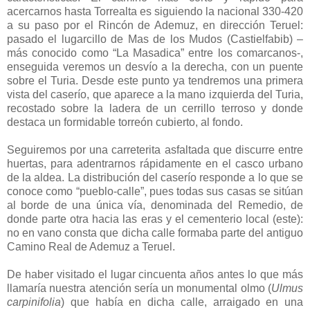
acercarnos hasta Torrealta es siguiendo la nacional 330-420
a su paso por el Rincón de Ademuz, en dirección Teruel:
pasado el lugarcillo de Mas de los Mudos (Castielfabib) –
más conocido como “La Masadica” entre los comarcanos-,
enseguida veremos un desvío a la derecha, con un puente
sobre el Turia. Desde este punto ya tendremos una primera
vista del caserío, que aparece a la mano izquierda del Turia,
recostado sobre la ladera de un cerrillo terroso y donde
destaca un formidable torreón cubierto, al fondo.
Seguiremos por una carreterita asfaltada que discurre entre
huertas, para adentrarnos rápidamente en el casco urbano
de la aldea. La distribución del caserío responde a lo que se
conoce como “pueblo-calle”, pues todas sus casas se sitúan
al borde de una única vía, denominada del Remedio, de
donde parte otra hacia las eras y el cementerio local (este):
no en vano consta que dicha calle formaba parte del antiguo
Camino Real de Ademuz a Teruel.
De haber visitado el lugar cincuenta años antes lo que más
llamaría nuestra atención sería un monumental olmo (
Ulmus
carpinifolia
) que había en dicha calle, arraigado en una