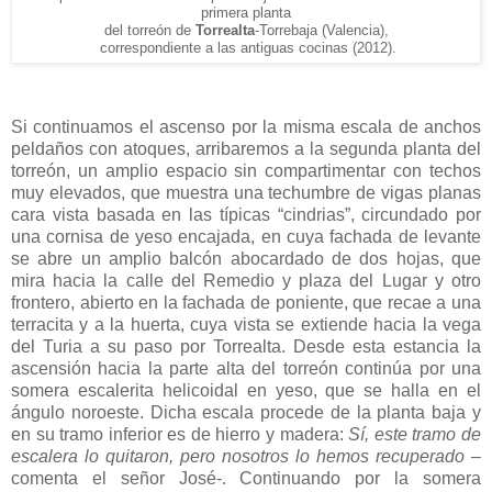
primera planta
del torreón de
Torrealta
-Torrebaja (Valencia),
correspondiente a las antiguas cocinas (2012).
Si continuamos el ascenso por la misma escala de anchos
peldaños con atoques, arribaremos a la segunda planta del
torreón, un amplio espacio sin compartimentar con techos
muy elevados, que muestra una techumbre de vigas planas
cara vista basada en las típicas “cindrias”, circundado por
una cornisa de yeso encajada, en cuya fachada de levante
se abre un amplio balcón abocardado de dos hojas, que
mira hacia la calle del Remedio y plaza del Lugar y otro
frontero, abierto en la fachada de poniente, que recae a una
terracita y a la huerta, cuya vista se extiende hacia la vega
del Turia a su paso por Torrealta. Desde esta estancia la
ascensión hacia la parte alta del torreón continúa por una
somera escalerita helicoidal en yeso, que se halla en el
ángulo noroeste. Dicha escala procede de la planta baja y
en su tramo inferior es de hierro y madera:
Sí, este tramo de
escalera lo quitaron, pero nosotros lo hemos recuperado
–
comenta el señor José-. Continuando por la somera