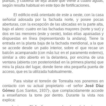
plantas, y cubierta de teja árabe que vierte a cuatro aguas,
según resulta habitual en este tipo de fortificaciones.
El edificio está orientado de este a oeste, con la casa
señorial adosada por la fachada norte, y posee pocas
aberturas, con la excepción de las ubicadas en la parte alta,
bajo el alero: cuatro en las fachadas mayores (norte y sur) y
dos en las menores (este y oeste), todas ellas apaisadas y
dispuestas en línea (representando la andana). Tiene la
entrada en la planta baja de la fachada meridional, a la que
se accede desde un patio interior, sobre el que recae un
balcón acampanado (con más luz en el paramento externo),
similar a otro abierto en la delantera, por encima de una
ventana (abierta con posterioridad en la primera planta) que
mira la plaza del lugar, donde tiene otra pequeña puerta de
acceso, que es la utilizada habitualmente.
Para visitar el torreón de Torrealta nos ponemos en
contacto con su actual propietario –el señor
José Díaz
Gómez
(Los Santos, 1937)-, que complacidamente accede
a enseñarnos la torre por dentro. Durante la vista nos
explica: