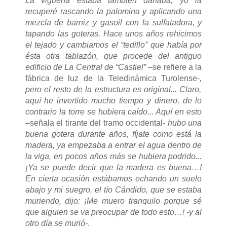
La viguería estaba también dañada, yo la
recuperé rascando la palomina y aplicando una
mezcla de barniz y gasoil con la sulfatadora, y
tapando las goteras. Hace unos años rehicimos
el tejado y cambiamos el “tedillo” que había por
ésta otra tablazón, que procede del antiguo
edificio de La Central de “Castiel” –
se refiere a la
fábrica de luz de la Teledinámica Turolense
-,
pero el resto de la estructura es original... Claro,
aquí he invertido mucho tiempo y dinero, de lo
contrario la torre se hubiera caído... Aquí en esto
–
señala el tirante del tramo occidental
- hubo una
buena gotera durante años, fíjate como está la
madera, ya empezaba a entrar el agua dentro de
la viga, en pocos años más se hubiera podrido...
¡Ya se puede decir que la madera es buena…!
En cierta ocasión estábamos echando un suelo
abajo y mi suegro, el tío Cándido, que se estaba
muriendo, dijo: ¡Me muero tranquilo porque sé
que alguien se va preocupar de todo esto…! -y al
otro día se murió-
.