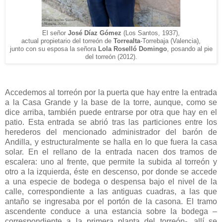
El señor
José Díaz Gómez
(Los Santos, 1937),
actual propietario del torreón de
Torrealta
-Torrebaja (Valencia),
junto con su esposa la señora
Lola Roselló Domingo
, posando al pie
del torreón (2012).
Accedemos al torreón por la puerta que hay entre la entrada
a la Casa Grande y la base de la torre, aunque, como se
dice arriba, también puede entrarse por otra que hay en el
patio. Esta entrada se abrió tras las particiones entre los
herederos del mencionado administrador del barón de
Andilla, y estructuralmente se halla en lo que fuera la casa
solar. En el rellano de la entrada nacen dos tramos de
escalera: uno al frente, que permite la subida al torreón y
otro a la izquierda, éste en descenso, por donde se accede
a una especie de bodega o despensa bajo el nivel de la
calle, correspondiente a las antiguas cuadras, a las que
antaño se ingresaba por el portón de la casona. El tramo
ascendente conduce a una estancia sobre la bodega –
correspondiente a la primera planta del torreón-, allí se