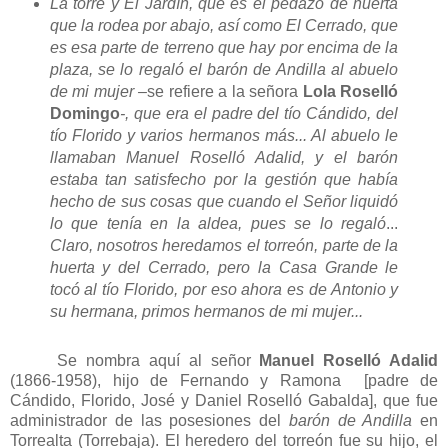
La torre y El Jardín, que es el pedazo de huerta
que la rodea por abajo, así como El Cerrado, que
es esa parte de terreno que hay por encima de la
plaza, se lo regaló el barón de Andilla al abuelo
de mi mujer –
se refiere a la señora
Lola Roselló
Domingo
-, que era el padre del tío Cándido, del
tío Florido y varios hermanos más... Al abuelo le
llamaban Manuel Roselló Adalid, y el barón
estaba tan satisfecho por la gestión que había
hecho de sus cosas que cuando el Señor liquidó
lo que tenía en la aldea, pues se lo regaló
...
Claro, nosotros heredamos el torreón, parte de la
huerta y del Cerrado, pero la Casa Grande le
tocó al tío Florido, por eso ahora es de Antonio y
su hermana, primos hermanos de mi mujer...
Se nombra aquí al señor
Manuel Roselló Adalid
(1866-1958), hijo de Fernando y Ramona [padre de
Cándido, Florido, José y Daniel Roselló Gabalda], que fue
administrador de las posesiones del
barón de Andilla
en
Torrealta (Torrebaja). El heredero del torreón fue su hijo, el