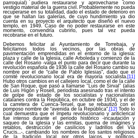
parroquial) pudiera restaurarse y aprovecharse como
vestigio material de la guerra civil. Probablemente no pueda
recuperarse en su totalidad, dado el estado de deterioro en
que se hallan las galerías, de cuyo hundimiento ya dio
cuenta en su proyecto el arquitecto que diseñó el nuevo
templo, en 1949. Caso de no poder restaurarse en este
momento, convendría cubrirlo, pues tal vez pueda
recobrarse en el futuro.
Debemos felicitar al Ayuntamiento de Torrebaja, y
felicitarnos todos los vecinos, por las obras de
pavimentación emprendidas en el entorno de la iglesia:
plaza y calle de la Iglesia, calle Arboleda y comienzo de la
calle del Rosario -valga el punto para decir que durante la
revolución española de 1936 la calle del Rosario cambio su
nombre por el de “calle de Pablo Iglesias”, dado que el
comité revolucionario local era de mayoría socialista.
[11]
Hubo otros cambios en el callejero local, como el de la calle
de San Roque, que pasó a llamarse "Luis de Sirval" (alias
de Luis Higón y Rosell, periodista asesinado tras el intento
de golpe de estado de los socialistas y nacionalistas
catalanes contra la República, en octubre de 1934), y el de
la carretera de Cuenca-Teruel, que se rebautizó con el
pomposo nombre de “avenida de la República”.
[12]
Todo lo
cual demuestra que el ímpetu revolucionario y anticlerical
fue intenso durante el periodo histórico -incautación y
saqueo de la iglesia y las ermitas, quema de imágines y
retablos, destrucción de casilicios y ladrillos del Vía
Crucis...-, cambiando los nombres de los santos religiosos
de la tradición local por otros laicos, y políticos.