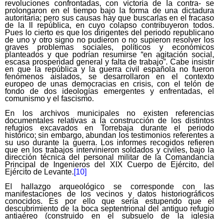
revoluciones confrontadas, con victoria de la contra- se
prolongaron en el tiempo bajo la forma de una dictadura
autoritaria; pero sus causas hay que buscarlas en el fracaso
de la II república, en cuyo colapso contribuyeron todos.
Pues lo cierto es que los dirigentes del periodo republicano
de uno y otro signo no pudieron o no supieron resolver los
graves problemas sociales, políticos y económicos
planteados y que podrían resumirse “en agitación social,
escasa prosperidad general y falta de trabajo”. Cabe insistir
en que la república y la guerra civil española no fueron
fenómenos aislados, se desarrollaron en el contexto
europeo de unas democracias en crisis, con el telón de
fondo de dos ideologías emergentes y enfrentadas, el
comunismo y el fascismo.
En los archivos municipales no existen referencias
documentales relativas a la construcción de los distintos
refugios excavados en Torrebaja durante el periodo
histórico; sin embargo, abundan los testimonios referentes a
su uso durante la guerra. Los informes recogidos refieren
que en los trabajos intervinieron soldados y civiles, bajo la
dirección técnica del personal militar de la Comandancia
Principal de Ingenieros del XIX Cuerpo de Ejército, del
Ejército de Levante.
[10]
El hallazgo arqueológico se corresponde con las
manifestaciones de los vecinos y datos historiográficos
conocidos. Es por ello que sería estupendo que el
descubrimiento de la boca septentrional del antiguo refugio
antiaéreo (construido en el subsuelo de la iglesia