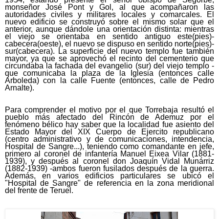
monseñor José Pont y Gol, al que acompañaron las
autoridades civiles y militares locales y comarcales. El
nuevo edificio se construyó sobre el mismo solar que el
anterior, aunque dándole una orientación distinta: mientras
el viejo se orientaba en sentido antiguo este(pies)-
cabecera(oeste), el nuevo se dispuso en sentido norte(pies)-
sur(cabecera). La superficie del nuevo templo fue también
mayor, ya que se aprovechó el recinto del cementerio que
circundaba la fachada del evangelio (sur) del viejo templo -
que comunicaba la plaza de la Iglesia (entonces calle
Arboleda) con la calle Fuente (entonces, calle de Pedro
Arnalte).
Para comprender el motivo por el que Torrebaja resultó el
pueblo más afectado del Rincón de Ademuz por el
fenómeno bélico hay saber que la localidad fue asiento del
Estado Mayor del XIX Cuerpo de Ejercito republicano
(centro administrativo y de comunicaciones, intendencia,
Hospital de Sangre...), teniendo como comandante en jefe,
primero al coronel de infantería Manuel Eixea Vilar (1881-
1939), y después al coronel don Joaquín Vidal Munárriz
(1882-1939) -ambos fueron fusilados después de la guerra.
Además, en varios edificios particulares se ubicó el
"Hospital de Sangre" de referencia en la zona meridional
del frente de Teruel.