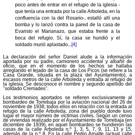
poco antes de entrar en el refugio de la iglesia -
que tenía una entrada por la calle Arboleda, en la
confluencia con la del Rosario-, estalló allí una
bomba y lo lanzó contra la pared de la casa de
Evaristo el Marianazo, que estaba frente a la
boca del refugio. Sí, la casa se hundió y el
soldado murió aplastado...
[4]
La declaración del señor Daniel alude a la información
aportada por su padre, camionero accidental y albañil de
oficio, que en el momento de los hechos se hallaba
arreglando el tejado de la casa de Los Picos (se refiere a la
Casa Grande, situada en la plaza del Ayuntamiento), a
escasos metros de la calle Arboleda y entrada al refugio de
la iglesia. Se desconoce el nombre y segundo apellido del
"soldado Cremades".
Los testimonios aportados se refieren exclusivamente al
bombardeo de Torrebaja por la aviación nacional del 26 de
noviembre de 1938, todos ellos en relación con la entrada al
refugio de la calle Arboleda, zona del pueblo donde tuvo
lugar el mayor número de víctimas civiles. Según un censo
de viviendas realizado por el Ayuntamiento de Torrebaja (en
diciembre de 1939), en aquel bombardeo se hundieron las
casas de la calle Arboleda n.º 1, 3, 5, 7, 9, 11, 13 y 15,
además de la n.º 8. En la calle Pedro Arnalte (actual calle