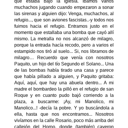
que estaba bajo la Iglesia. Íbamos varios
muchachos jugando cuando empezaron a sonar
las sirenas y alguien dijo: Venga, muchachos, al
refugio..., que son aviones fascistas..-y todos nos
fuimos hacia el refugio. Entramos justo en el
momento que estallaba una bomba que cayó allí
mismo. La metralla no nos alcanzó de milagro,
porque la entrada hacía recodo, pero a varios el
estampido nos tiró al suelo... Si, nos libramos de
milagro… Recuerdo que venía con nosotros
Paquito, un hijo del tío Segundo el Solano... Una
de las bombas había tirado una casa y parece
que había pillado a alguien, y Paquito gritaba:
Aquí, aquí, que hay una abuela dentro... A mi
madre el bombardeo la pilló en el refugio de san
Roque y en cuanto pudo bajó corriendo a la
plaza, a buscarme: ¡Ay, mi Manolico, mi
Manolico...! -decía la pobre. Y yo buscándola a
ella, hasta que nos encontramos... Nosotros
vivíamos en la calle Rosario, poco más arriba del
callejón del Horno, donde (también) cayeron