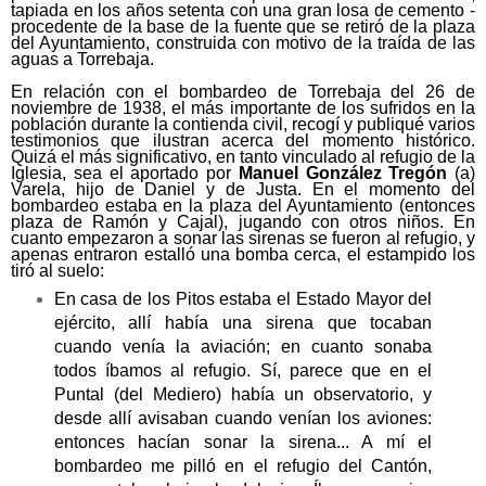
tapiada en los años setenta con una gran losa de cemento -
procedente de la base de la fuente que se retiró de la plaza
del Ayuntamiento, construida con motivo de la traída de las
aguas a Torrebaja.
En relación con el bombardeo de Torrebaja del 26 de
noviembre de 1938, el más importante de los sufridos en la
población durante la contienda civil, recogí y publiqué varios
testimonios que ilustran acerca del momento histórico.
Quizá el más significativo, en tanto vinculado al refugio de la
Iglesia, sea el aportado por
Manuel González Tregón
(a)
Varela, hijo de Daniel y de Justa. En el momento del
bombardeo estaba en la plaza del Ayuntamiento (entonces
plaza de Ramón y Cajal), jugando con otros niños. En
cuanto empezaron a sonar las sirenas se fueron al refugio, y
apenas entraron estalló una bomba cerca, el estampido los
tiró al suelo:
En casa de los Pitos estaba el Estado Mayor del
ejército, allí había una sirena que tocaban
cuando venía la aviación; en cuanto sonaba
todos íbamos al refugio. Sí, parece que en el
Puntal (del Mediero) había un observatorio, y
desde allí avisaban cuando venían los aviones:
entonces hacían sonar la sirena... A mí el
bombardeo me pilló en el refugio del Cantón,