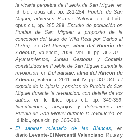
la vicaría perpetua de Puebla de San Miguel
, en
Id Ibíd., opus cit., pp. 281-284;
Puebla de San
Miguel, adversus Parque Natural
, en Id Ibíd.,
opus cit., pp. 285-288.
Estudio de población en
Puebla de San Miguel: a propósito de la
concesión del título de Villa Real por Carlos III
(1765)
, en
Del Paisaje, alma del Rincón de
Ademuz
, Valencia, 2009, vol. III, pp. 363-371.
Ayuntamientos, Juntas Gestoras y Comités
constituidos en Puebla de San Miguel durante la
revolución
, en
Del paisaje, alma del Rincón de
Ademuz
, Valencia, 2011, vol. IV, pp. 337-346;
El
expolio de la iglesia y ermitas de Puebla de San
Miguel durante la revolución, con detalle de los
daños
, en Id Ibíd., opus cit., pp. 349-359;
Incautaciones, despojos y detenciones en
Puebla de San Miguel durante la revolución
, en
Id Ibíd., opus cit., pp. 365-388.
El sabinar milenario de las Blancas
, en
diario
Levante-El Mercantil Valenciano
, Rutas y