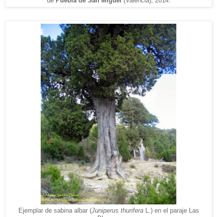
de
Puebla de
San Miguel
(V
alencia), 2014.
Ejemplar de sabina albar (
Juniperus thurifera
L.)
en el paraje Las