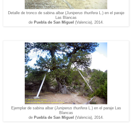
Detalle de tronco de sabina albar (
Juniperus thurifera
L.)
en el paraje
Las Blancas
de
Puebla de
San Miguel
(V
alencia), 2014.
Ejemplar de sabina albar (
Juniperus thurifera
L.)
en el paraje Las
Blancas
de
Puebla de
San Miguel
(V
alencia), 2014.