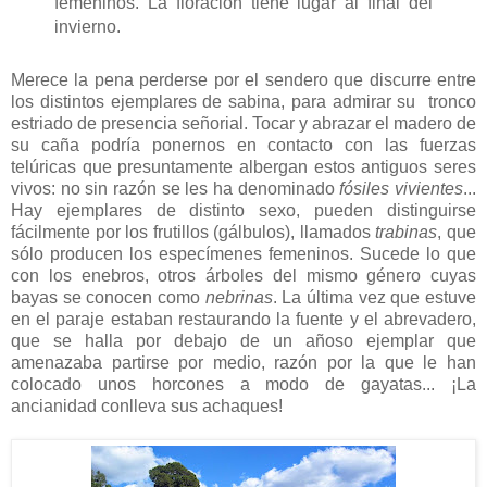
femeninos. La floración tiene lugar al final del
invierno.
Merece la pena perderse por el sendero que discurre entre
los distintos ejemplares de sabina, para admirar su tronco
estriado de presencia señorial. Tocar y abrazar el madero de
su caña podría ponernos en contacto con las fuerzas
telúricas que presuntamente albergan estos antiguos seres
vivos: no sin razón se les ha denominado
fósiles vivientes
...
Hay ejemplares de distinto sexo, pueden distinguirse
fácilmente por los frutillos (gálbulos), llamados
trabinas
, que
sólo producen los especímenes femeninos. Sucede lo que
con los enebros, otros árboles del mismo género cuyas
bayas se conocen como
nebrinas
. La última vez que estuve
en el paraje estaban restaurando la fuente y el abrevadero,
que se halla por debajo de un añoso ejemplar que
amenazaba partirse por medio, razón por la que le han
colocado unos horcones a modo de gayatas... ¡La
ancianidad conlleva sus achaques!