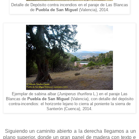
Detalle de Depósito contra incend
ios en el paraje de Las Blancas
de
Puebla de San
Miguel
(Valencia), 2014.
Ejemplar de sabina albar (
Juniperus thurifera
L.)
en el paraje Las
Blancas de
Puebla de
San Miguel
(V
alencia), con detalle del
depósito
contra-incendios: el horizonte lejano lo cierra al poniente la sierra de
Santerón (
Cue
nca),
2014.
Siguiendo un caminito abierto a la derecha llegamos a un
plano superior, donde un gran panel de madera con texto e