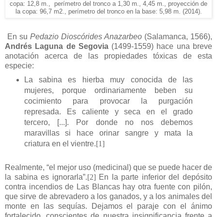
copa: 12,8 m., perímetro del tronco a 1,30 m., 4,45 m.,
proyección de
la copa: 96,7 m2., perímetro del tronco en
la b
ase: 5,98 m. (2014).
En su
Pedazio Dioscórides Anazarbeo
(Salamanca, 1566)
,
Andrés Laguna de Segovia
(1499-1559) hace una breve
anotación acerca de las propiedades tóxicas de esta
especie:
La sabina es hierba muy conocida de las
mujeres, porque ordinariamente beben su
cocimiento para provocar la purgación
represada. Es caliente y seca en el grado
tercero, [...]. Por donde no nos debemos
maravillas si hace orinar sangre y mata la
criatura en el vientre.
[1]
Realmente, “el mejor uso (medicinal) que se puede hacer de
la sabina es ignorarla”.
[2]
En la parte inferior del depósito
contra incendios de Las Blancas hay otra fuente con pilón,
que sirve de abrevadero a los ganados, y a los animales del
monte en las sequías. Dejamos el paraje con el ánimo
fortalecido, conscientes de nuestra insignificancia frente a