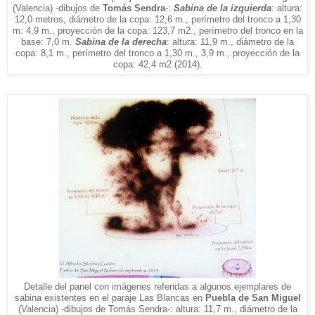
(Valencia)
-dibujos de
Tomás Sendra
-:
Sabina de la izquierda
:
a
ltura:
12,0 metros, diámetro de la copa: 12,6 m.,
p
erímetro del tronco a 1,30
m: 4,9 m.,
p
royección de la copa: 123,
7 m2
., perímetro del tronco en la
b
ase: 7,0 m.
Sabina de la derecha
: altura: 11,9 m., diámetro de la
copa: 8,1 m., perímetro del tronco a 1,30 m., 3,9 m., proyección de la
copa: 42,4 m2
(2014).
Detalle del pa
nel con imágenes referidas a algunos ejemplares de
sabina existentes en
el paraje Las Blancas en
Puebla de San Miguel
(Valencia)
-dibujos de Tomás Sendra-:
altura: 11,7 m.,
diámetro de la