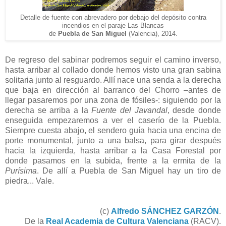
Detal
le de fuente con abrevadero por debajo del depósito contra
incendios en el paraje Las
Blancas
de
P
uebla de San
Miguel
(Valencia), 2014.
De regreso del sabinar podremos seguir el camino inverso,
hasta arribar al collado donde hemos visto una gran sabina
solitaria junto al resguardo. Allí nace una senda a la derecha
que baja en dirección al barranco del Chorro –antes de
llegar pasaremos por una zona de fósiles-: siguiendo por la
derecha se arriba a la
Fuente
del Javandal
, desde donde
enseguida empezaremos a ver el caserío de la Puebla.
Siempre cuesta abajo, el sendero guía hacia una encina de
porte monumental, junto a una balsa, para girar después
hacia la izquierda, hasta arribar a la Casa Forestal por
donde pasamos en la subida, frente a la ermita de la
Purísima
. De allí a Puebla de San Miguel hay un tiro de
piedra... Vale.
(c)
Alfredo SÁNCHEZ GARZÓN
.
De la
Real Academia de Cultura Valenciana
(RACV).