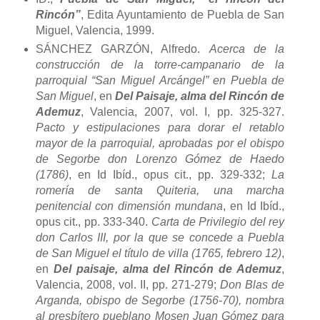
Rincón”
, Edita Ayuntamiento de Puebla de San
Miguel, Valencia, 1999.
SÁNCHEZ GARZÓN, Alfredo.
Acerca de la
construcción de la torre-campanario de la
parroquial “San Miguel Arcángel” en Puebla de
San Miguel
, en
Del Paisaje, alma del Rincón de
Ademuz
, Valencia, 2007, vol. I, pp. 325-327.
Pacto y estipulaciones para dorar el retablo
mayor de la parroquial, aprobadas por el obispo
de Segorbe don Lorenzo Gómez de Haedo
(1786)
, en Id Ibíd., opus cit., pp. 329-332;
La
romería de santa Quiteria, una marcha
penitencial con dimensión mundana
, en Id Ibíd.,
opus cit., pp. 333-340.
Carta de Privilegio del rey
don Carlos III, por la que se concede a Puebla
de San Miguel el título de villa (1765, febrero 12)
,
en
Del paisaje, alma del Rincón de Ademuz
,
Valencia, 2008, vol. II, pp. 271-279;
Don Blas de
Arganda, obispo de Segorbe (1756-70), nombra
al presbítero pueblano Mosen Juan Gómez para