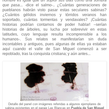
hombre es igual que un soplo/ sus días como una sombra
que pasa
... -dice el salmo-.. ¿Cuántas generaciones de
pueblanos habrán visto pasar estas seculares sabinas?
¿Cuántos gélidos inviernos y tórridos veranos han
soportado, cuántas tormentas y vendavales? ¡Cuántas
historias podrían contarnos de poder hablar! –serían
historias de árboles, su lucha por sobrevivir en estas
latitudes, cuyo lenguaje resulta incomprensible a los
humanos-. Sus relatos se manifestarían sin duda
incontables y antiguos, pues algunas de ellas ya estaban
aquí cuando el valle de San Miguel comenzó a ser
repoblado, tras la conquista cristiana; y aún antes...
Detalle del pa
nel con imágenes referidas a algunos ejemplares de
sabina existentes en
el paraje Las Blancas en
Puebla de San Miguel