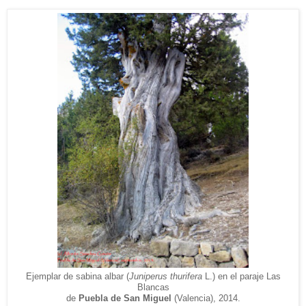
Ejemplar de sabina albar (
Juniperus thurifera
L.)
en el paraje Las
Blancas
de
Puebla de
San Miguel
(V
alencia), 2014.