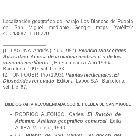
Localización geográfica del paraje Las Blancas de Puebla
de San Miguel mediante Google maps (satélite):
40.043887,-1.118270
[1]
LAGUNA, Andrés (1566/1997).
Pedacio Dioscorides
Anazarbeo. Acerca de la materia medicinal, y de los
venenos mortíferos
..., En Salamanca, Año 1566/
Barcelona, 1997, vol. I, p. 63.
[2]
FONT QUER, Pío (1993).
Plantas medicinales. El
Dioscórides renovado
, Editorial Labor, S.A.,
Barcelona,
vol. I, p. 87.
BIBLIOGRAFÍA RECOMENDADA SOBRE PUEBLA DE SAN MIGUEL
RODRIGO ALFONSO, Carles.
El Rincón de
Ademuz. Análisis geográfico comarcal
, Edita
ADIRA, Valencia, 1998.
ID.,
Puebla de San Miguel, “el rincón del