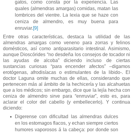
gatos, como consta por la experiencia. Las
quales (almendras amargas) comidas, matan las
lombrices del vientre. La lexia que se haze con
ceniza de almendro, es muy buena para
enruviar.
[9]
Entre otras características, destaca la utilidad de las
almendras amargas como veneno para zorras y felinos
domésticos, así como antiparasitario intestinal. Asimismo,
aunque Dioscórides “no desdeña los consejos de tocador ni
las ayudas de alcoba” diciendo incluso de ciertas
sustancias curiosas “para encender afectos” –digamos
erotógenas, afrodisíacas o estimulantes de la libido-. El
doctor Laguna omite muchas de ellas, considerando que
pertenecen más al ámbito de la hechicería y las alcahuetas
que a los médicos; sin embargo, dice que la lejía hecha con
ceniza de almendro sirve para “enrruviar”, esto es, para
aclarar el color del cabello (y embellecerlo). Y continua
diciendo:
Digerense con dificultad las almendras dulces
en los estomagos flacos, y echan siempre ciertos
humores vaporosos á la cabeça: por donde son