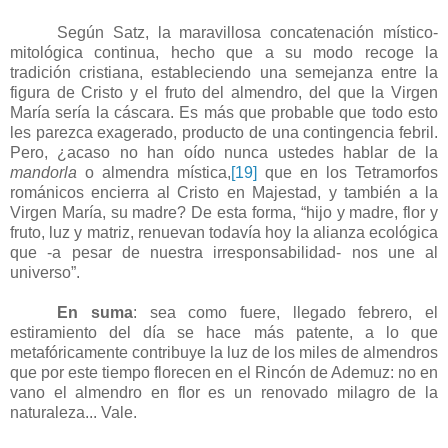
Según Satz, la maravillosa concatenación místico-
mitológica continua, hecho que a su modo recoge la
tradición cristiana, estableciendo una semejanza entre la
figura de Cristo y el fruto del almendro, del que la Virgen
María sería la cáscara. Es más que probable que todo esto
les parezca exagerado, producto de una contingencia febril.
Pero, ¿acaso no han oído nunca ustedes hablar de la
mandorla
o almendra mística,
[19]
que en los Tetramorfos
románicos encierra al Cristo en Majestad, y también a la
Virgen María, su madre?
De esta forma, “hijo y madre, flor y
fruto, luz y matriz, renuevan todavía hoy la alianza ecológica
que -a pesar de nuestra irresponsabilidad- nos une al
universo”.
En suma
: s
ea como fuere, llegado febrero, el
estiramiento del día se hace más patente, a lo que
metafóricamente contribuye la luz de los miles de almendros
que por este tiempo florecen en el Rincón de Ademuz: no en
vano el almendro en flor es un renovado milagro de la
naturaleza... Vale.