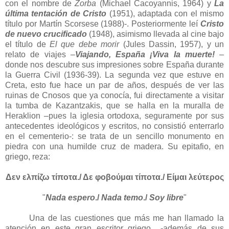
con el nombre de
Zorba
(Michael Cacoyannis, 1964) y
La
última tentación de Cristo
(1951), adaptada con el mismo
título por Martín Scorsese (1988)-. Posteriormente leí
Cristo
de nuevo crucificado
(1948), asimismo llevada al cine bajo
el título de
El que debe morir
(Jules Dassin, 1957), y un
relato de viajes –
Viajando, España ¡Viva la muerte!
–
donde nos descubre sus impresiones sobre España durante
la Guerra Civil (1936-39). La segunda vez que estuve en
Creta, esto fue hace un par de años, después de ver las
ruinas de Cnosos que ya conocía, fui directamente a visitar
la tumba de Kazantzakis, que se halla en la muralla de
Heraklion –pues la iglesia ortodoxa, seguramente por sus
antecedentes ideológicos y escritos, no consistió enterrarlo
en el cementerio-: se trata de un sencillo monumento en
piedra con una humilde cruz de madera.
Su epitafio, en
griego, reza:
Δεν ελπίζω τίποτα./ Δε φοβούμαι τίποτα./ Είμαι λεύτερος
"
Nada espero
./
Nada temo
./
Soy libre
"
Una de las cuestiones que más me han llamado la
atención en este gran escritor griego -además de sus