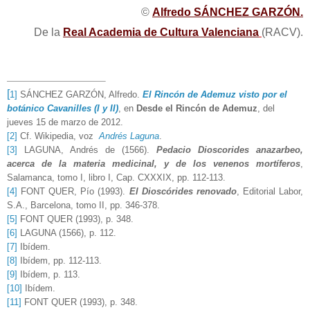
©
Alfredo SÁNCHEZ GARZÓ
N.
De la
Real Academia de Cultura Valenciana
(RACV).
[
1]
SÁNCHEZ GARZÓN, Alfredo.
El Rincón de Ademuz visto por el
botánico Cavanilles (I y II)
, en
Desde el Rincón de Ademuz
, del
jueves 15 de marzo de 2012.
[2]
Cf. Wikipedia, voz
Andrés Laguna
.
[3]
LAGUNA, Andrés de (1566).
Pedacio
Dioscorides anazarbeo,
acerca de la materia medicinal, y de los venenos mortíferos
,
Salamanca, tomo I, libro I, Cap. CXXXIX, pp. 112-113.
[4]
FONT QUER, Pío (1993).
El Dioscórides renovado
, Editorial Labor,
S.A., Barcelona, tomo II, pp. 346-378.
[5]
FONT QUER (1993), p. 348.
[6]
LAGUNA (1566), p. 112.
[7]
Ibídem.
[8]
Ibídem, pp. 112-113.
[9]
Ibídem, p. 113.
[10]
Ibídem.
[11]
FONT QUER (1993), p. 348.