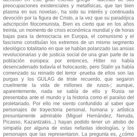
preocupaciones existenciales y metafísicas, que tan bien
plasma en sus novelas-,
ha sido
su interés y continuada
devoción por la figura de Cristo, a la vez que su paradójica
adscripción filocomunista. Bien es cierto que en los años
treinta, un momento de crisis económica mundial y de horas
bajas para la democracia en Europa, el comunismo y el
fascismo constituían los extremos de un mismo segmento
ideológico totalitario en que se habían polarizado las ansias
revolucionarias y de justicia social de una gran parte de la
población europea: por entonces, Hitler no había
desencadenado todavía el holocausto, pero Stalin ya había
comenzado su reinado del terror -prueba de ellos son las
purgas y los
GULAG
de triste recuerdo, que segaron
cruelmente la vida de millones de rusos-; aunque,
aparentemente,
nada se sabía
de ello y Rusia se
presentaba ante el mundo y la historia como el paraíso del
proletariado.
Por ello me siento confundido al saber que
personajes de trayectoria personal, humana y artística
presuntamente admirable (Miguel Hernández, Neruda,
Picasso, Kazantzakis...) hayan podido tener un atisbo de
simpatía por alguna de estas nefastas ideologías, y los
personajes que las representaron. La pregunta es, ¿cómo