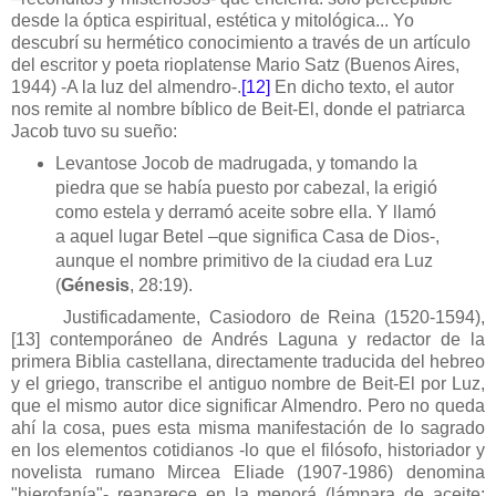
desde la óptica espiritual, estética y mitológica... Yo
descubrí su hermético conocimiento a través de un artículo
del escritor y poeta rioplatense Mario Satz (Buenos Aires,
1944) -A la luz del almendro-.
[12]
En dicho texto, el autor
nos remite al nombre bíblico de Beit-El, donde el patriarca
Jacob tuvo su sueño:
Levantose Jocob de madrugada, y tomando la
piedra que se había puesto por cabezal, la erigió
como estela y derramó aceite sobre ella. Y llamó
a aquel lugar Betel –que significa Casa de Dios-,
aunque el nombre primitivo de la ciudad era Luz
(
Génesis
, 28:19).
Justificadamente, Casiodoro de Reina (1520-1594),
[13] contemporáneo de Andrés Laguna y redactor de la
primera Biblia castellana, directamente traducida del hebreo
y el griego, transcribe el antiguo nombre de Beit-El por Luz,
que el mismo autor dice significar Almendro. Pero no queda
ahí la cosa, pues esta misma manifestación de lo sagrado
en los elementos cotidianos -lo que el filósofo, historiador y
novelista rumano Mircea Eliade (1907-1986) denomina
"hierofanía"- reaparece en la menorá (lámpara de aceite: