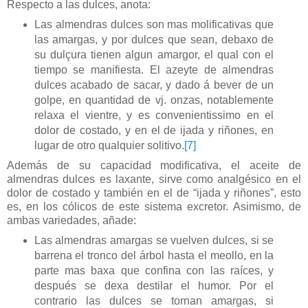
Respecto a las dulces, anota:
Las almendras dulces son mas molificativas que
las amargas, y por dulces que sean, debaxo de
su dulçura tienen algun amargor, el qual con el
tiempo se manifiesta. El azeyte de almendras
dulces acabado de sacar, y dado á bever de un
golpe, en quantidad de vj. onzas, notablemente
relaxa el vientre, y es convenientissimo en el
dolor de costado, y en el de ijada y riñones, en
lugar de otro qualquier solitivo.
[7]
Además de su capacidad modificativa, el aceite de
almendras dulces es laxante, sirve como analgésico en el
dolor de costado y
también
en el de “ijada y riñones”, esto
es, en los cólicos de este sistema excretor.
Asimismo, de
ambas variedades, añade:
Las almendras amargas se vuelven dulces, si se
barrena el tronco del árbol hasta el meollo, en la
parte mas baxa que confina con las raíces, y
después se dexa destilar el humor. Por el
contrario las dulces se tornan amargas, si