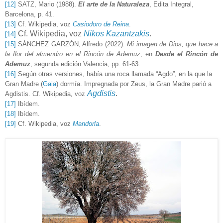
[12]
SATZ, Mario (1988).
El arte de la Naturaleza
, Edita Integral,
Barcelona, p. 41.
[13]
Cf. Wikipedia, voz
Casiodoro de Reina
.
Cf. Wikipedia, voz
Nikos Kazantzakis
.
[14]
[15]
SÁNCHEZ GARZÓN, Alfredo (2022).
Mi imagen de Dios, que hace a
la flor del almendro en el Rincón de Ademuz
, en
Desde el Rincón de
Ademuz
, segunda edición Valencia, pp. 61-63.
[16]
Según otras versiones, había una roca llamada “Agdo”, en la que la
Gran Madre
(
Gaia
)
dormía. Impregnada por
Zeus,
la Gran Madre parió a
Agdistis
.
Agdistis. Cf. Wikipedia
,
voz
[17]
Ibídem.
[18]
Ibídem.
[19]
Cf. Wikipedia, voz
Mandorla
.