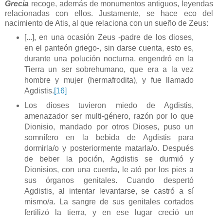
Grecia
recoge, además de monumentos antiguos, leyendas
relacionadas con ellos. Justamente, se hace eco del
nacimiento de Atis, al que relaciona con un sueño de Zeus:
[
...], en una ocasión Zeus -padre de los dioses,
en el panteón griego-, sin darse cuenta, esto es,
durante una polución nocturna, engendró en la
Tierra un ser sobrehumano, que era a la vez
hombre y mujer (hermafrodita), y fue llamado
Agdistis.
[16]
Los dioses tuvieron miedo de Agdistis,
amenazador ser multi-género, razón por lo que
Dionisio, mandado por otros Dioses, puso un
somnífero en la bebida de Agdistis para
dormirla/o y posteriormente matarla/o. Después
de beber la poción, Agdistis se durmió y
Dionisios, con una cuerda, le ató por los pies a
sus órganos genitales. Cuando despertó
Agdistis, al intentar levantarse, se castró a sí
mismo/a. La sangre de sus genitales cortados
fertilizó la tierra, y en ese lugar creció un