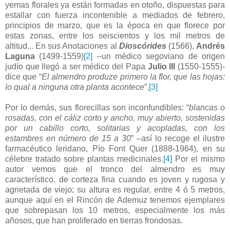
yemas florales ya están formadas en otoño, dispuestas para
estallar con fuerza incontenible a mediados de febrero,
principios de marzo, que es la época en que florece por
estas zonas, entre los seiscientos y los mil metros de
altitud... En sus Anotaciones al
Dioscórides
(1566),
Andrés
Laguna
(1499-1559)
[2]
–un médico segoviano de origen
judío que llegó a ser médico del Papa
Julio III
(1550-1555)-
dice que “
El almendro produze primero la flor, que las hojas:
lo qual a ninguna otra planta acontece
”.
[3]
Por lo demás, sus florecillas son inconfundibles: “
blancas o
rosadas, con el cáliz corto y ancho, muy abierto, sostenidas
por un cabillo corto, solitarias y acopladas, con los
estambres en número de 15 a 30
” –así lo recoge el ilustre
farmacéutico leridano, Pío Font Quer (1888-1964), en su
célebre tratado sobre plantas medicinales.
[4]
Por el mismo
autor vemos que el tronco del almendro es muy
característico, de corteza fina cuando es joven y rugosa y
agrietada de viejo; su altura es regular, entre 4 ó 5 metros,
aunque aquí en el Rincón de Ademuz tenemos ejemplares
que sobrepasan los 10 metros, especialmente los más
añosos, que han proliferado en tierras frondosas.