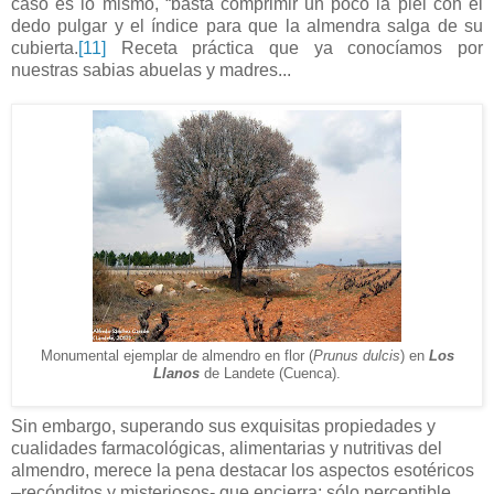
caso es lo mismo, “basta comprimir un poco la piel con el
dedo pulgar y el índice para que la almendra salga de su
cubierta.
[11]
Receta práctica que ya conocíamos por
nuestras sabias abuelas y madres...
Monumental ejemplar de almendro en flor (
Prunus dulcis
) en
Los
Llanos
de Landete (Cuenca).
Sin embargo
, superando sus exquisitas propiedades y
cualidades farmacológicas, alimentarias y nutritivas del
almendro, merece la pena destacar los aspectos esotéricos
–recónditos y misteriosos- que encierra: sólo perceptible