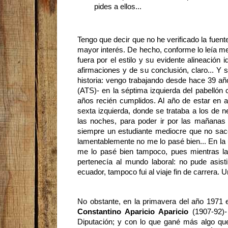
pides a ellos...
Tengo que decir que no he verificado la fuent
mayor interés. De hecho, conforme lo leía me
fuera por el estilo y su evidente alineación
afirmaciones y de su conclusión, claro... Y s
historia: vengo trabajando desde hace 39 a
(ATS)- en la séptima izquierda del pabellón 
años recién cumplidos. Al año de estar en a
sexta izquierda, donde se trataba a los de n
las noches, para poder ir por las mañana
siempre un estudiante mediocre que no sa
lamentablemente no me lo pasé bien... En la 
me lo pasé bien tampoco, pues mientras la
pertenecía al mundo laboral: no pude asist
ecuador, tampoco fui al viaje fin de carrera.
No obstante, en la primavera del año 1971 e
Constantino Aparicio Aparicio
(1907-92)-
Diputación; y con lo que gané más algo qu