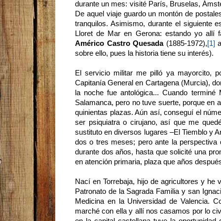
durante un mes: visité París, Bruselas, Ám
De aquel viaje guardo un montón de postales
tranquilos. Asimismo, durante el siguiente 
Lloret de Mar en Gerona: estando yo allí fall
Américo Castro
Quesada
(1885-1972),
[1]
a
sobre ello, pues la historia tiene su interés).
El servicio militar me pilló ya mayorcito, 
Capitanía General en Cartagena (Murcia), don
la noche fue antológica... Cuando termin
Salamanca, pero no tuve suerte, porque en a
quinientas plazas. Aún así, conseguí el núme
ser psiquiatra o cirujano, así que me qued
sustituto en diversos lugares –El Tiemblo y 
dos o tres meses; pero ante la perspectiva 
durante dos años, hasta que solicité una p
en atención primaria, plaza que años después
Nací en Torrebaja, hijo de agricultores y he 
Patronato de la Sagrada Familia y san Ignaci
Medicina en la Universidad de Valencia. 
marché con ella y allí nos casamos por lo civi
en la capital castellana tuve la oportunid