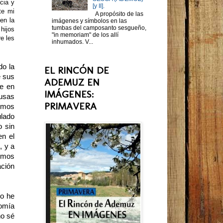
cia y
[y II].
te mi
A propósito de las
en la
imágenes y símbolos en las
tumbas del camposanto sesgueño,
hijos
"in memoriam" de los allí
e les
inhumados. V...
do la
EL RINCÓN DE
e sus
ADEMUZ EN
ue en
IMÁGENES:
ausas
PRIMAVERA
hemos
ulado
o sin
en el
, y a
hemos
ación
lo he
nomía
no sé