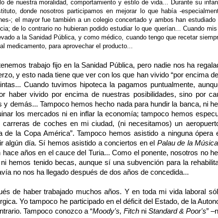
 de nuestra moralidad, comportamiento y estilo de vida... Durante su infan
stituto, donde nosotros participamos en mejorar lo que había -especialmen
ones-; el mayor fue también a un colegio concertado y ambos han estudiado 
cia; de lo contrario no hubieran podido estudiar lo que querían... Cuando mis 
evado a la Sanidad Pública, y como médico, cuando tengo que recetar siempr
ual medicamento, para aprovechar el producto...
nemos trabajo fijo en la Sanidad Pública, pero nadie nos ha regala
zo, y esto nada tiene que ver con los que han vivido “por encima d
stintas... Cuando tuvimos hipoteca la pagamos puntualmente, aunq
r haber vivido por encima de nuestras posibilidades, sino por c
tos y demás... Tampoco hemos hecho nada para hundir la banca, ni 
ruinar los mercados ni en inflar la economía; tampoco hemos espec
 carreras de coches en mi ciudad, (ni necesitamos) un aeropuert
ida de la Copa América”. Tampoco hemos asistido a ninguna ópera 
r algún día. Sí hemos asistido a conciertos en el
Palau de la Música
 hace años en el cauce del Turia... Como el ponente, nosotros no 
d, ni hemos tenido becas, aunque sí una subvención para la rehabilit
davía no nos ha llegado después de dos años de concedida...
ués de haber trabajado muchos años. Y en toda mi vida laboral só
rgica. Yo tampoco he participado en el déficit del Estado, de la Auto
ontrario. Tampoco conozco a “
Moody's, Fitch
ni
Standard & Poor's
” –