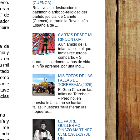
ueño.
(CUENCA).
Relativo a la destrucción del
ieran
patrimonio artístico-religioso del
k” de
partido judicial de Cañete
iador
(Cuenca), durante la Revolución
Española de ...
ibiré
CARTAS DESDE MI
RINCÓN (XIV).
A un amigo de la
ía de
infancia, con el que
nía y
tantos recuerdos
comparto. « Si
s en
durante los primeros años de vida
a mil
el niño aprende, por una incl...
stado
MIS FOTOS DE LAS
 como
FALLAS DE
rante
TORREBAJA (2026)
stuve
El Gran Circo en las
fallas de Torrebaja.
ncias
« Pero no, en
nuestra infancia no se hacían
fallas; nuestras "fallas" eran las
hogueras...
ona –
ría y
EL PADRE
GUILLERMO
a, me
PINAZO MARTÍNEZ
tando
C. M. (1901-1973),
UN
oz
y