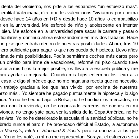
denta del Gobierno, nos pide a los españoles "un esfuerzo más".
neralitat Valenciana, dice que los valencianos "vivíamos por encima
jo desde hace 14 años en I+D y desde hace 10 años lo compatibilizo
en la universidad. Me esforcé de niño y adolescente en intentar
bien. Me esforcé en la universidad para sacar la carrera y pasarlo
rticulares y continúo ahora esforzándome en mis dos trabajos. Hace
n piso que entraba dentro de nuestras posibilidades. Ahora, tras 10
ero suficiente para pagar lo que nos queda de hipoteca. Llevo años
cima de mis posibilidades. Podía permitirme coches más caros pero
un crédito para irme de vacaciones, reformé mi piso cuando tuve
ar a mis hijos lo mejor posible, los llevo a la escuela pública y me
ara ayudar a mejorarla. Cuando mis hijos enferman los llevo a la
 casa le digo al médico que no me haga una receta que no necesito.
 trabajo gracias a los que han vivido "por encima de nuestras
erzo más". Yo siempre he pagado puntualmente la hipoteca y lo sigo
nca. Yo no he hecho bajar la Bolsa, no he hundido los mercados, no
lado con la vivienda, no he organizado carreras de coches en mi
viones, no tengo yate para ver la salida de la Copa América, no he
es Arts
. Yo no he deteriorado la escuela ni la sanidad públicas, no he
rado nunca el paro ni he provocado déficit al Estado, la autonomía
o a
Moody's, Fitch
ni
Standard & Poor's
pero sí conozco a los que
s. Yo no les voté, a mí no me representan. Soraya, el esfuerzo se lo