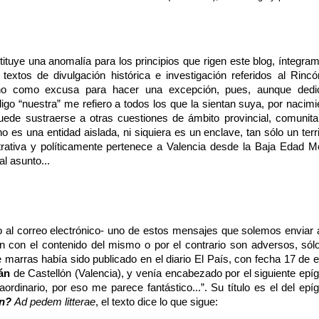
tituye una anomalía para los principios que rigen este blog, íntegra
 textos de divulgación histórica e investigación referidos al Rinc
cho como excusa para hacer una excepción, pues, aunque dedi
o “nuestra” me refiero a todos los que la sientan suya, por nacimi
puede sustraerse a otras cuestiones de ámbito provincial, comunita
 es una entidad aislada, ni siquiera es un enclave, tan sólo un terri
rativa y políticamente pertenece a Valencia desde la Baja Edad M
l asunto...
o al correo electrónico- uno de estos mensajes que solemos enviar 
con el contenido del mismo o por el contrario son adversos, sól
e marras había sido publicado en el diario El País, con fecha 17 de 
án
de Castellón (Valencia), y venía encabezado por el siguiente epíg
rdinario, por eso me parece fantástico...”. Su título es el del epíg
én?
Ad pedem litterae
, el texto dice lo que sigue: