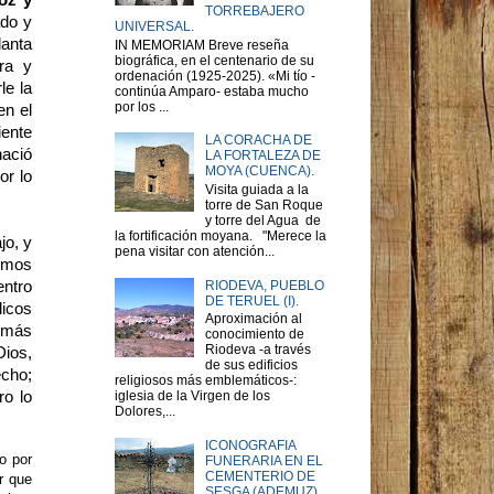
TORREBAJERO
ado y
UNIVERSAL.
lanta
IN MEMORIAM Breve reseña
biográfica, en el centenario de su
ra y
ordenación (1925-2025). «Mi tío -
le la
continúa Amparo- estaba mucho
por los ...
en el
iente
LA CORACHA DE
nació
LA FORTALEZA DE
MOYA (CUENCA).
or lo
Visita guiada a la
torre de San Roque
y torre del Agua de
la fortificación moyana. "Merece la
jo, y
pena visitar con atención...
Hemos
RIODEVA, PUEBLO
ntro
DE TERUEL (I).
licos
Aproximación al
a más
conocimiento de
Riodeva -a través
Dios,
de sus edificios
echo;
religiosos más emblemáticos-:
ro lo
iglesia de la Virgen de los
Dolores,...
ICONOGRAFIA
o por
FUNERARIA EN EL
CEMENTERIO DE
r que
SESGA (ADEMUZ)