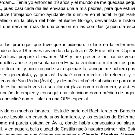
sterdam... Tenía yo entonces 19 años y el mundo se me quedaba peq
, pues casi cada día les enviaba una a mis padres, para que estuv
estuve trabajando como ayudante de sumiller en el hotel “Rigat Par
eció en la playa del hotel el ilustre filólogo, cervantista e histor
l que serví en más de una ocasión en las comidas (algún día escr
por las prórrogas que tuve que ir pidiendo: lo hice en la enfermer
de estuve 18 meses sirviendo a la patria: el 23-F me pilló en Capita
é Medicina preparé el examen MIR y me presenté un par de vece
quellos años se presentaban en España veinticinco mil médicos par
ro doce mil y pico: no pude ser especialista, aunque me hubiera gu
é en generalista, ¡y gracias! Trabajé como médico de refuerzo y
Arenas de San Pedro (Ávila)-, y después cobré el subsidio de paro du
de estar parado volví a solicitar mi plaza como enfermero, y así e
romoción de empleo y conseguí una interinidad como médico de urge
 consolidé como titular en una OPE especial.
vivido en muchos lugares... Estudié parte del Bachillerato en Barcel
o de Loyola- en casa de unos familiares, y los estudios de Enferme
Como mi pareja estaba en Ávila, donde había conseguido su plaz
l, y en aquella bella ciudad de Castilla nació nuestro primer hijo. Es
ad de conocer en sus últimos momentos a
Claudio Sánchez-Alborn