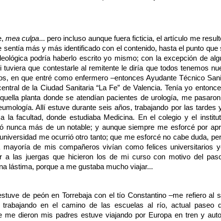
e,
mea culpa
... pero incluso aunque fuera ficticia, el artículo me result
 sentía más y más identificado con el contenido, hasta el punto que 
 ideológica podría haberlo escrito yo mismo; con la excepción de al
i tuviera que contestarle al remitente le diría que todos tenemos nu
ños, en que entré como enfermero –entonces Ayudante Técnico Sani
central de la Ciudad Sanitaria “La Fe” de Valencia. Tenía yo entonc
quella planta donde se atendían pacientes de urología, me pasaron
eumología. Allí estuve durante seis años, trabajando por las tardes 
s
a la facultad
, donde estudiaba Medicina. En el colegio y el institut
có nunca más de un notable; y aunque siempre me esforcé por ap
universidad me ocurrió otro tanto; que me esforcé no cabe duda, pe
 mayoría de mis compañeros vivían como felices universitarios 
ir a las juergas que hicieron los de mi curso con motivo del pas
 Una lástima, porque a me gustaba mucho viajar...
stuve de peón en Torrebaja con el tío Constantino –me refiero al 
 trabajando en el camino de las escuelas al río, actual paseo 
e me dieron mis padres estuve viajando por Europa en tren y aut