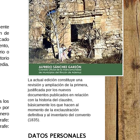
mente
ón de
cado
ento,
rio o
torio
edia.
La actual edición constituye una
revisión y ampliación de la primera,
justificada por los nuevos
documentos publicados en relación
con la historia del claustro,
a los
básicamente los que hacen al
o por
momento de la exclaustración
enero
definitiva y al inventario del convento
rafe:
(1835).
rafe:
DATOS PERSONALES