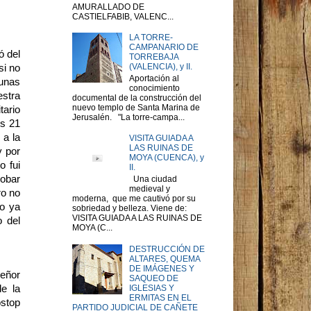
AMURALLADO DE
CASTIELFABIB, VALENC...
LA TORRE-
CAMPANARIO DE
ó del
TORREBAJA
(VALENCIA), y II.
si no
Aportación al
gunas
conocimiento
estra
documental de la construcción del
nuevo templo de Santa Marina de
tario
Jerusalén. "La torre-campa...
es 21
 a la
VISITA GUIADA A
LAS RUINAS DE
y por
MOYA (CUENCA), y
o fui
II.
robar
Una ciudad
medieval y
ro no
moderna, que me cautivó por su
yo ya
sobriedad y belleza. Viene de:
VISITA GUIADA A LAS RUINAS DE
o del
MOYA (C...
DESTRUCCIÓN DE
ALTARES, QUEMA
DE IMÁGENES Y
señor
SAQUEO DE
de la
IGLESIAS Y
ERMITAS EN EL
ostop
PARTIDO JUDICIAL DE CAÑETE