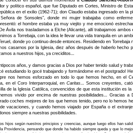
or y político español, que fue Diputado en Cortes, Ministro de Est
pública en el exilio (1962-71); don Claudio estaba ingresado en la p
ra Señora de Sonsoles", donde mi mujer trabajaba como enferme
 presentó: el hombre estaba ya muy viejito y me emocionó estrechar
e Ávila nos trasladamos a Elche (Alicante), allí trabajamos ambos 
inimos a Torrebaja, con la idea le llevar una vida tranquila en un amb
Teruel, donde yo continuo desde entonces. Residiendo en Torrebaja 
mos casarnos por la Iglesia, diez años después de haberlo hecho p
amos a nuestros hijos, ya creciditos...
tipocos años, y damos gracias a Dios por haber tenido salud y traba
gocé estudiando lo gocé trabajando y formándome en el postgrado! 
mpre nos hemos esforzado en todo lo que hemos hecho, en el Ce
ia, en el Coro Interparroquial, en
Caritas
... Somos creyentes, cató
lla de la Iglesia Católica, convencidos de que esta institución es l
emos vivido por encima de nuestras posibilidades... Gracias a 
ado coches mejores de los que hemos tenido, pero no lo hemos h
de vacaciones, y cuando hemos viajado por España o el extranje
onos siempre a nuestras posibilidades.
 hijos según nuestros principios y creencias, aunque luego ellos han salid
 la Providencia, pensando que donde ha habido siempre queda y que lo mejo