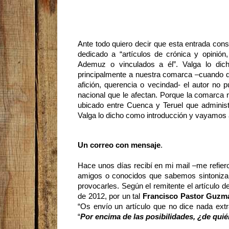
Ante todo quiero decir que esta entrada cons
dedicado a “artículos de crónica y opinión,
Ademuz o vinculados a él”. Valga lo di
principalmente a nuestra comarca –cuando dig
afición, querencia o vecindad- el autor no 
nacional que le afectan. Porque la comarca no
ubicado entre Cuenca y Teruel que administ
Valga lo dicho como introducción y vayamos a
Un correo con mensaje
.
Hace unos días recibí en mi mail –me refier
amigos o conocidos que sabemos sintonizan 
provocarles. Según el remitente el artículo d
de 2012, por un tal
Francisco Pastor Guzm
“Os envío un artículo que no dice nada extrao
“
Por encima de las posibilidades, ¿de qui