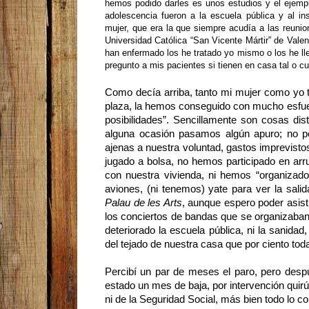
hemos podido darles es unos estudios y el ejemplo
adolescencia fueron a la escuela pública y al in
mujer, que era la que siempre acudía a las reuni
Universidad Católica “San Vicente Mártir” de Valen
han enfermado los he tratado yo mismo o los he ll
pregunto a mis pacientes si tienen en casa tal o c
Como decía arriba, tanto mi mujer como yo te
plaza, la hemos conseguido con mucho esfuer
posibilidades”. Sencillamente son cosas di
alguna ocasión pasamos algún apuro; no po
ajenas a nuestra voluntad, gastos imprevis
jugado a bolsa, no hemos participado en ar
con nuestra vivienda, ni hemos “
organizado
aviones, (ni tenemos) yate para ver la sal
Palau de les Arts
, aunque espero poder asisti
los conciertos de bandas que se organizaban
deteriorado la escuela pública, ni la sanida
del tejado de nuestra casa que por ciento to
Percibí un par de meses el paro, pero desp
estado un mes de baja, por intervención quirú
ni de la Seguridad Social, más bien todo lo c