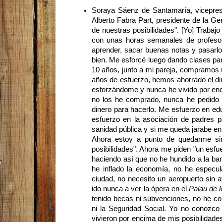
Soraya Sáenz de Santamaría, vicepresi
Alberto Fabra Part, presidente de la Ge
de nuestras posibilidades". [Yo] Traba
con unas horas semanales de profesor 
aprender, sacar buenas notas y pasarlo 
bien. Me esforcé luego dando clases pa
10 años, junto a mi pareja, compramos u
años de esfuerzo, hemos ahorrado el din
esforzándome y nunca he vivido por en
no los he comprado, nunca he pedido 
dinero para hacerlo. Me esfuerzo en educ
esfuerzo en la asociación de padres p
sanidad pública y si me queda jarabe en
Ahora estoy a punto de quedarme sin
posibilidades". Ahora me piden "un esfu
haciendo así que no he hundido a la ba
he inflado la economía, no he especu
ciudad, no necesito un aeropuerto sin a
ido nunca a ver la ópera en el
Palau de l
tenido becas ni subvenciones, no he cob
ni la Seguridad Social. Yo no conozc
vivieron por encima de mis posibilidade