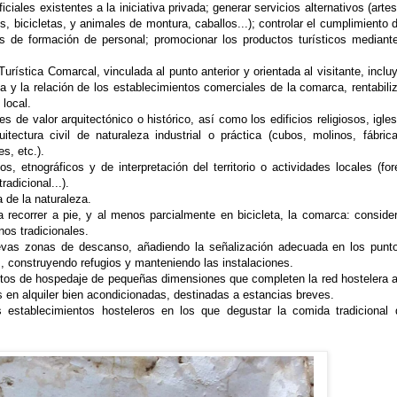
ciales existentes a la iniciativa privada; generar servicios alternativos (arte
los, bicicletas, y animales de montura, caballos...); controlar el cumplimiento 
as de formación de personal; promocionar los productos turísticos mediant
urística Comarcal, vinculada al punto anterior y orientada al visitante, incl
a y la relación de los establecimientos comerciales de la comarca, rentabili
 local.
les de valor arquitectónico o histórico, así como los edificios religiosos, igle
itectura civil de naturaleza industrial o práctica (cubos, molinos, fábric
s, etc.).
, etnográficos y de interpretación del territorio o actividades locales (fore
radicional...).
 de la naturaleza.
 recorrer a pie, y al menos parcialmente en bicicleta, la comarca: conside
os tradicionales.
uevas zonas de descanso, añadiendo la señalización adecuada en los punt
, construyendo refugios y manteniendo las instalaciones.
entos de hospedaje de pequeñas dimensiones que completen la red hostelera a
 en alquiler bien acondicionadas, destinadas a estancias breves.
tos establecimientos hosteleros en los que degustar la comida tradicional 