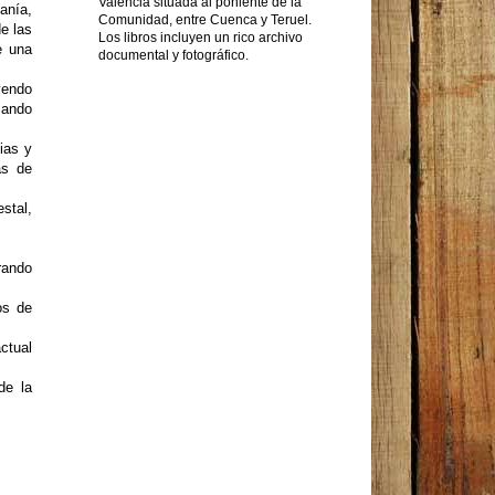
Valencia situada al poniente de la
sanía,
Comunidad, entre Cuenca y Teruel.
de las
Los libros incluyen un rico archivo
e una
documental y fotográfico.
uyendo
zando
sias y
as de
stal,
rando
os de
ctual
de la