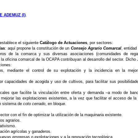
 ADEMUZ (I)
.
establece el siguiente
Catálogo de Actuaciones
, por sectores:
das
: aquí propone la constitución de un
Consejo Agrario Comarcal
, entidad
deros de la comarca y sus diversas asociaciones (comunidades de rega
 la oficina comarcal de la OCAPA contribuyan al desarrollo del sector. Dicho 
ciones:
os, mediante el control de su explotación y la incidencia en la mejo
or capacidades de acogida y uso de cultivos, para facilitar sus posibilidad
cales que facilite la vinculación entre oferta y demanda –a modo de ban
mejorar las explotaciones existentes, a la vez que facilitar el acceso de la 
en sistema de
coto cerrado
, en bloque.
ector con el fin de optimizar la utilización de la maquinaria existente.
os agrarios.
ativismo.
mación agrícolas y ganaderos.
nuevas empresas o explotaciones y a la renovación tecnológica.