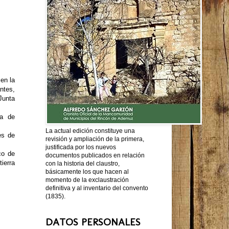
 en la
ntes,
Junta
ra de
La actual edición constituye una
es de
revisión y ampliación de la primera,
justificada por los nuevos
co de
documentos publicados en relación
tierra
con la historia del claustro,
básicamente los que hacen al
momento de la exclaustración
definitiva y al inventario del convento
(1835).
DATOS PERSONALES