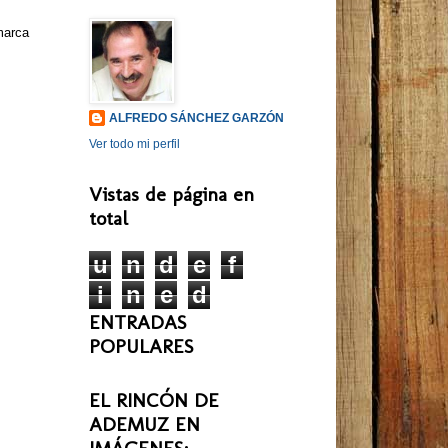
marca
ALFREDO SÁNCHEZ GARZÓN
Ver todo mi perfil
Vistas de página en
total
u
n
d
e
f
i
n
e
d
ENTRADAS
POPULARES
EL RINCÓN DE
ADEMUZ EN
IMÁGENES: