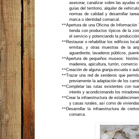
asesorar, canalizar sobre las ayudas ofi
guías del territorio, alquiler de vehícu
normas de calidad y desarrollar tare
marca o identidad comarcal.
**
Apertura de una Oficina de Información T
tienda con productos típicos de la zon
el servicio y potenciando la producción
**
Restaurar o rehabilitar los edificios loca
ermitas, y otras muestras de la arqu
aguardiente, lavaderos públicos, puente
**
Apertura de pequeños museos: históricos
maderera, apicultura, turrón, comercio t
**
Creación de alguna granja-escuela o aula
**
Trazar una red de senderos que permita
previamente la adaptación de los camin
**
Completar las rutas existentes con n
interés y acondicionando los miradores
**
Crear la infraestructura de establecimi
y casas rurales, así como de viviendas
**
Desarrollar la infraestructura de cier
comarca.