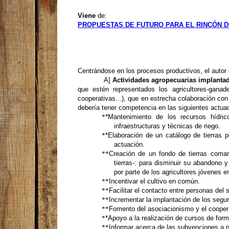
Viene
de:
PROPUESTAS DE FUTURO PARA EL RINCÓN DE
Centrándose en los procesos productivos, el autor 
A]
Actividades agropecuarias implanta
que estén representados los agricultores-gana
cooperativas...), que en estrecha colaboración con
debería tener competencia en las siguientes actua
*
*Mantenimiento de los recursos hídric
infraestructuras y técnicas de riego.
*
*Elaboración de un catálogo de tierras p
actuación.
**
Creación de un fondo de tierras comar
tierras-: para disminuir su abandono y 
por parte de los agricultores jóvenes 
**
Incentivar el cultivo en común.
**
Facilitar el contacto entre personas del s
**
Incrementar la implantación de los segur
**
Fomento del asociacionismo y el cooper
*
*Apoyo a la realización de cursos de for
**
Informar acerca de las subvenciones a 